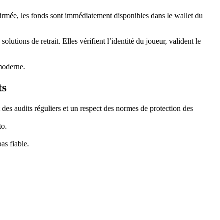
firmée, les fonds sont immédiatement disponibles dans le wallet du
utions de retrait. Elles vérifient l’identité du joueur, valident le
moderne.
ts
es audits réguliers et un respect des normes de protection des
to.
as fiable.