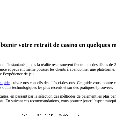
obtenir votre retrait de casino en quelques 
 “instantané”, mais la réalité reste souvent frustrante : des délais de 2
fiance et peuvent même pousser les clients à abandonner une plateforme. 
e l’expérience de jeu.
 rapide
, suivez nos conseils détaillés ci‑dessous. Ce guide vous montre 
 outils technologiques les plus récents et sur des pratiques éprouvées.
cages, en passant par la sélection des méthodes de paiement les plus pe
ements. En suivant ces recommandations, vous pourrez jouer l’esprit tranq