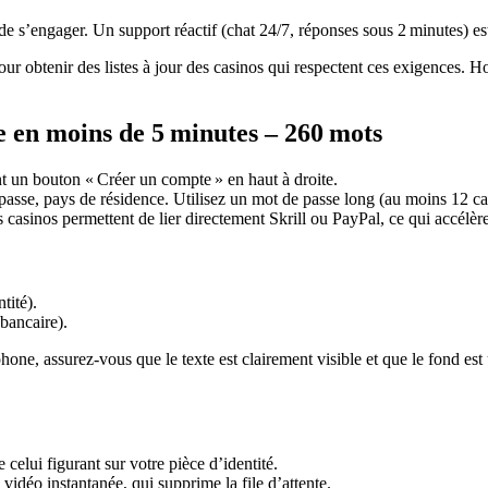
nt de s’engager. Un support réactif (chat 24/7, réponses sous 2 minutes) e
r obtenir des listes à jour des casinos qui respectent ces exigences. Hou
te en moins de 5 minutes – 260 mots
nt un bouton « Créer un compte » en haut à droite.
sse, pays de résidence. Utilisez un mot de passe long (au moins 12 car
s casinos permettent de lier directement Skrill ou PayPal, ce qui accélère
tité).
 bancaire).
phone, assurez‑vous que le texte est clairement visible et que le fond e
celui figurant sur votre pièce d’identité.
n vidéo instantanée, qui supprime la file d’attente.