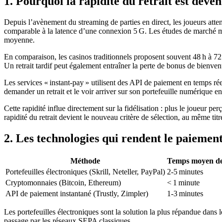
1. Pourquoi la rapidité du retrait est deven
Depuis l’avènement du streaming de parties en direct, les joueurs att
comparable à la latence d’une connexion 5 G. Les études de marché mon
moyenne.
En comparaison, les casinos traditionnels proposent souvent 48 h à 72 h
Un retrait tardif peut également entraîner la perte de bonus de bienvenue
Les services « instant‑pay » utilisent des API de paiement en temps réel
demander un retrait et le voir arriver sur son portefeuille numérique e
Cette rapidité influe directement sur la fidélisation : plus le joueur 
rapidité du retrait devient le nouveau critère de sélection, au même ti
2. Les technologies qui rendent le paiemen
Méthode
Temps moyen de
Portefeuilles électroniques (Skrill, Neteller, PayPal)
2‑5 minutes
Cryptomonnaies (Bitcoin, Ethereum)
< 1 minute
API de paiement instantané (Trustly, Zimpler)
1‑3 minutes
Les portefeuilles électroniques sont la solution la plus répandue dans
passage par les réseaux SEPA classiques.