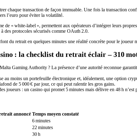
strer chaque transaction de façon immuable. Une fois la transaction con
 l’euro pour éviter la volatilité.
e « white‑label », permettent aux opérateurs d’intégrer leurs propres sol
e à des protocoles sécurisés comme OAuth 2.0.
nt du retrait en quelques minutes une réalité concrète pour le joueur 
sino : la checklist du retrait éclair – 310 mo
alta Gaming Authority ? La présence d’une autorité reconnue garantit d
se au moins un portefeuille électronique et, idéalement, une option cryp
fond de 5 000 € par jour, ce qui peut ralentir les gros gains.
es joueurs : un casino qui promet 5 minutes mais délivre en 48 h n’est p
retrait annoncé
Temps moyen constaté
6 minutes
22 minutes
30 h