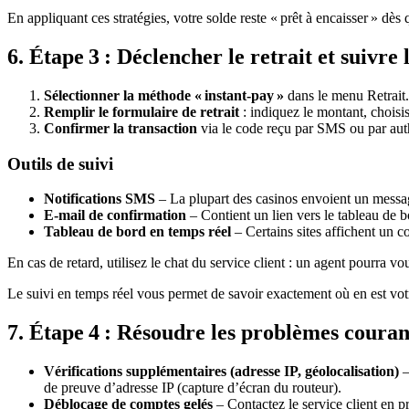
En appliquant ces stratégies, votre solde reste « prêt à encaisser » dès
6. Étape 3 : Déclencher le retrait et suivre
Sélectionner la méthode « instant‑pay »
dans le menu Retrait. 
Remplir le formulaire de retrait
: indiquez le montant, choisis
Confirmer la transaction
via le code reçu par SMS ou par auth
Outils de suivi
Notifications SMS
– La plupart des casinos envoient un message 
E‑mail de confirmation
– Contient un lien vers le tableau de b
Tableau de bord en temps réel
– Certains sites affichent un c
En cas de retard, utilisez le chat du service client : un agent pourra 
Le suivi en temps réel vous permet de savoir exactement où en est votre
7. Étape 4 : Résoudre les problèmes couran
Vérifications supplémentaires (adresse IP, géolocalisation)
–
de preuve d’adresse IP (capture d’écran du routeur).
Déblocage de comptes gelés
– Contactez le service client en p