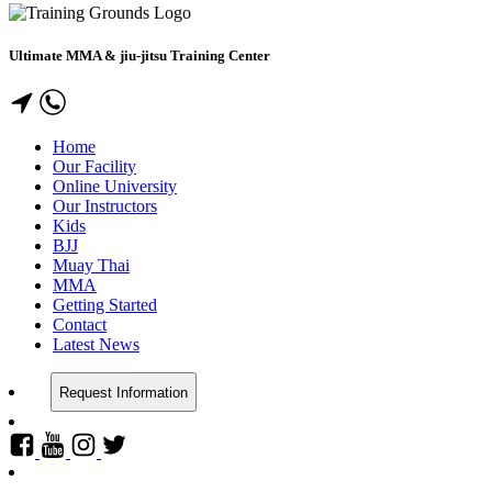
Ultimate MMA & jiu-jitsu Training Center
Home
Our Facility
Online University
Our Instructors
Kids
BJJ
Muay Thai
MMA
Getting Started
Contact
Latest News
Request Information