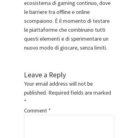
ecosistema di gaming continuo, dove
le barriere tra offline e online
scompaiono. È il momento di testare
le piattaforme che combinano tutti
questi elementi e di sperimentare un
nuovo modo di giocare, senza limiti.
Reader
Interactions
Leave a Reply
Your email address will not be
published.
Required fields are marked
*
Comment
*