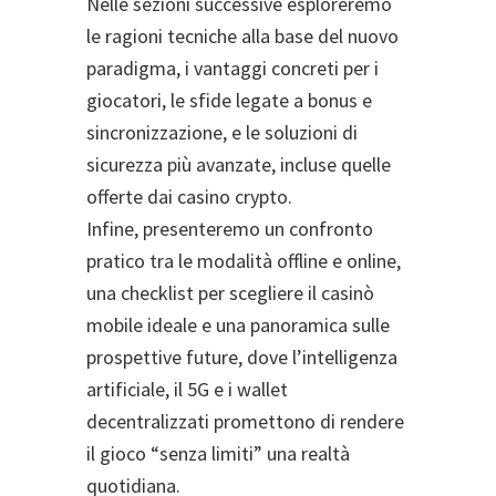
Nelle sezioni successive esploreremo
le ragioni tecniche alla base del nuovo
paradigma, i vantaggi concreti per i
giocatori, le sfide legate a bonus e
sincronizzazione, e le soluzioni di
sicurezza più avanzate, incluse quelle
offerte dai casino crypto.
Infine, presenteremo un confronto
pratico tra le modalità offline e online,
una checklist per scegliere il casinò
mobile ideale e una panoramica sulle
prospettive future, dove l’intelligenza
artificiale, il 5G e i wallet
decentralizzati promettono di rendere
il gioco “senza limiti” una realtà
quotidiana.