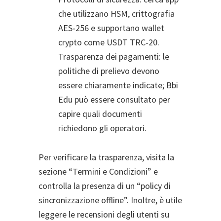
che utilizzano HSM, crittografia
AES‑256 e supportano wallet
crypto come USDT TRC‑20.
Trasparenza dei pagamenti: le
politiche di prelievo devono
essere chiaramente indicate; Bbi
Edu può essere consultato per
capire quali documenti
richiedono gli operatori.
Per verificare la trasparenza, visita la
sezione “Termini e Condizioni” e
controlla la presenza di un “policy di
sincronizzazione offline”. Inoltre, è utile
leggere le recensioni degli utenti su