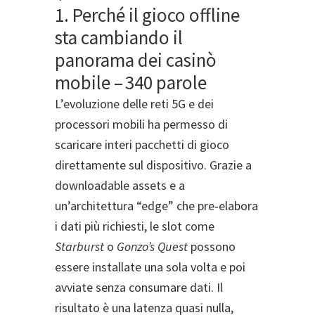
1. Perché il gioco offline
sta cambiando il
panorama dei casinò
mobile – 340 parole
L’evoluzione delle reti 5G e dei
processori mobili ha permesso di
scaricare interi pacchetti di gioco
direttamente sul dispositivo. Grazie a
downloadable assets e a
un’architettura “edge” che pre‑elabora
i dati più richiesti, le slot come
Starburst
o
Gonzo’s Quest
possono
essere installate una sola volta e poi
avviate senza consumare dati. Il
risultato è una latenza quasi nulla,