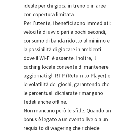
ideale per chi gioca in treno o in aree
con copertura limitata.
Per l’utente, i benefici sono immediati:
velocità di avvio pari a pochi secondi,
consumo di banda ridotto al minimo e
la possibilità di giocare in ambienti
dove il Wi‑Fi è assente. Inoltre, il
caching locale consente di mantenere
aggiornati gli RTP (Return to Player) e
le volatilità dei giochi, garantendo che
le percentuali dichiarate rimangano
fedeli anche offline.
Non mancano però le sfide. Quando un
bonus è legato a un evento live o a un
requisito di wagering che richiede