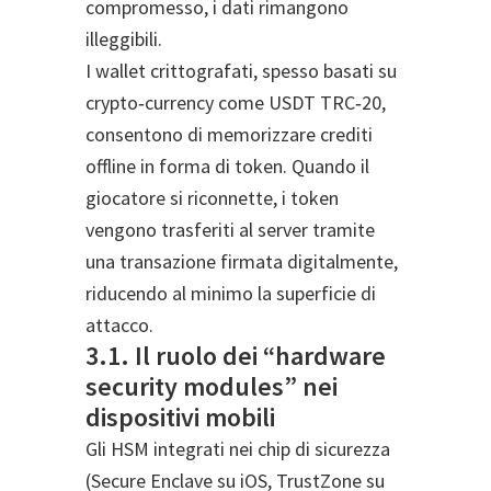
compromesso, i dati rimangono
illeggibili.
I wallet crittografati, spesso basati su
crypto‑currency come USDT TRC‑20,
consentono di memorizzare crediti
offline in forma di token. Quando il
giocatore si riconnette, i token
vengono trasferiti al server tramite
una transazione firmata digitalmente,
riducendo al minimo la superficie di
attacco.
3.1. Il ruolo dei “hardware
security modules” nei
dispositivi mobili
Gli HSM integrati nei chip di sicurezza
(Secure Enclave su iOS, TrustZone su