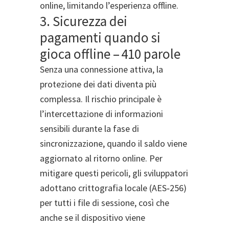
online, limitando l’esperienza offline.
3. Sicurezza dei
pagamenti quando si
gioca offline – 410 parole
Senza una connessione attiva, la
protezione dei dati diventa più
complessa. Il rischio principale è
l’intercettazione di informazioni
sensibili durante la fase di
sincronizzazione, quando il saldo viene
aggiornato al ritorno online. Per
mitigare questi pericoli, gli sviluppatori
adottano crittografia locale (AES‑256)
per tutti i file di sessione, così che
anche se il dispositivo viene