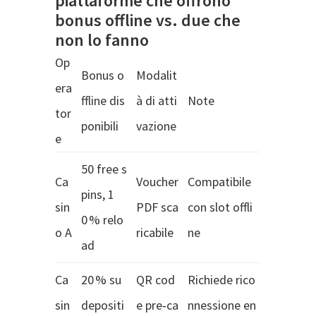
piattaforme che offrono
bonus offline vs. due che
non lo fanno
Op
Bonus o
Modalit
era
ffline dis
à di atti
Note
tor
ponibili
vazione
e
50 free s
Ca
Voucher
Compatibile
pins, 1
sin
PDF sca
con slot offli
0 % relo
o A
ricabile
ne
ad
Ca
20 % su
QR cod
Richiede rico
sin
depositi
e pre‑ca
nnessione en