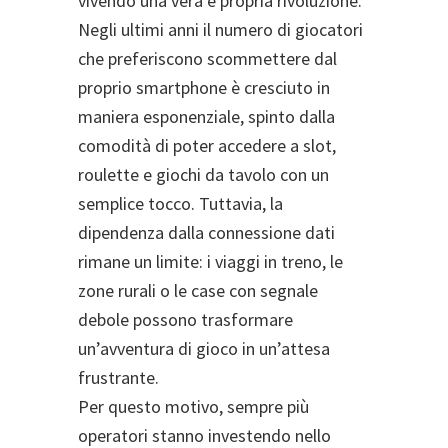
vivendo una vera e propria rivoluzione.
Negli ultimi anni il numero di giocatori
che preferiscono scommettere dal
proprio smartphone è cresciuto in
maniera esponenziale, spinto dalla
comodità di poter accedere a slot,
roulette e giochi da tavolo con un
semplice tocco. Tuttavia, la
dipendenza dalla connessione dati
rimane un limite: i viaggi in treno, le
zone rurali o le case con segnale
debole possono trasformare
un’avventura di gioco in un’attesa
frustrante.
Per questo motivo, sempre più
operatori stanno investendo nello