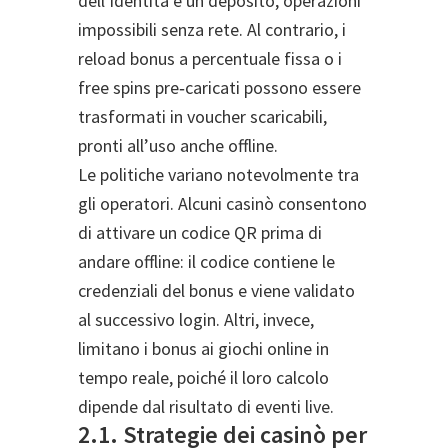
dell’identità e un deposito, operazioni
impossibili senza rete. Al contrario, i
reload bonus a percentuale fissa o i
free spins pre‑caricati possono essere
trasformati in voucher scaricabili,
pronti all’uso anche offline.
Le politiche variano notevolmente tra
gli operatori. Alcuni casinò consentono
di attivare un codice QR prima di
andare offline: il codice contiene le
credenziali del bonus e viene validato
al successivo login. Altri, invece,
limitano i bonus ai giochi online in
tempo reale, poiché il loro calcolo
dipende dal risultato di eventi live.
2.1. Strategie dei casinò per