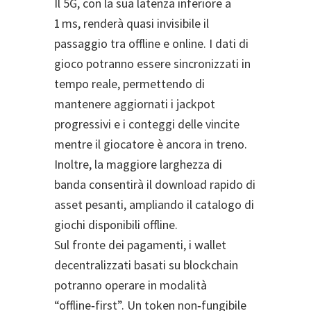
Il 5G, con la sua latenza inferiore a
1 ms, renderà quasi invisibile il
passaggio tra offline e online. I dati di
gioco potranno essere sincronizzati in
tempo reale, permettendo di
mantenere aggiornati i jackpot
progressivi e i conteggi delle vincite
mentre il giocatore è ancora in treno.
Inoltre, la maggiore larghezza di
banda consentirà il download rapido di
asset pesanti, ampliando il catalogo di
giochi disponibili offline.
Sul fronte dei pagamenti, i wallet
decentralizzati basati su blockchain
potranno operare in modalità
“offline‑first”. Un token non‑fungibile