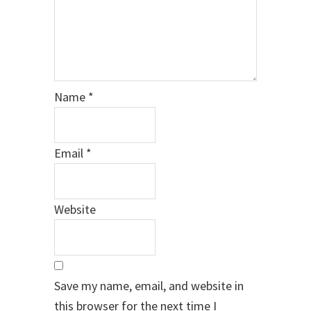
Name
*
Email
*
Website
Save my name, email, and website in
this browser for the next time I