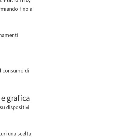
rmiando fino a
rnamenti
il consumo di
e grafica
su dispositivi
curi una scelta