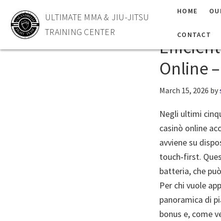
Skip
Skip
HOME
OU
ULTIMATE MMA & JIU-JITSU
Gioco su
to
to
TRAINING CENTER
primary
main
CONTACT
Efficien
navigation
content
Online –
March 15, 2026
by
Negli ultimi cinq
casinò online acc
avviene su dispos
touch‑first. Que
batteria, che può
Per chi vuole appr
panoramica di pi
bonus e, come ve