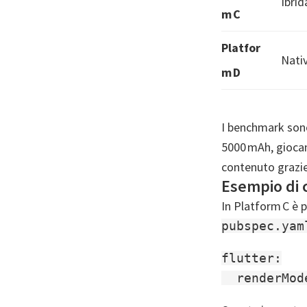
Ibrid
m C
Platfor
Nativ
m D
I benchmark sono
5000 mAh, giocan
contenuto grazie
Esempio di 
In Platform C è 
pubspec.yam
flutter:
