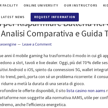
R FACILITY
ONLINE UNIVERSITY
OUR INSTRUCTORS
KI
 Smartphone: Le Soluzioni pi
LATEST NEWS
REQUEST INFORMATION
ti per Risparmiare Batteria nei
 Analisi Comparativa e Guida 
seoengine
Leave a Comment
ue anni il mobile gaming ha trasformato il modo in cui gli ap
edono a slot, tavoli e live dealer. Oggi, più del 70 % delle ses
itivi Android o iOS, spinto da connessioni 5G, wallet integrat
sto trend, però, porta con sé un problema ricorrente: il cons
 ridurre a metà la durata di una serata di gioco.
ofondire le offerte disponibili, il sito
lista casino non aams
r
attaforme non soggette alla normativa AAMS, utile per conf
dremo, anche l’efficienza energetica.