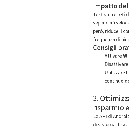
Impatto dell
Test su tre reti 
seppur più veloce
però, riduce il c
frequenza di ping
Consigli pra
Attivare
Wi
Disattivare 
Utilizzare 
continuo de
3. Ottimizza
risparmio 
Le API di Android
di sistema. I cas