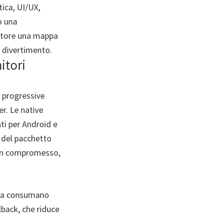
tica, UI/UX,
o una
lettore una mappa
l divertimento.
itori
, progressive
r. Le native
ti per Android e
 del pacchetto
o un compromesso,
 ma consumano
back, che riduce