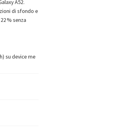
 Galaxy A52.
azioni di sfondo e
l 22 % senza
) su device me