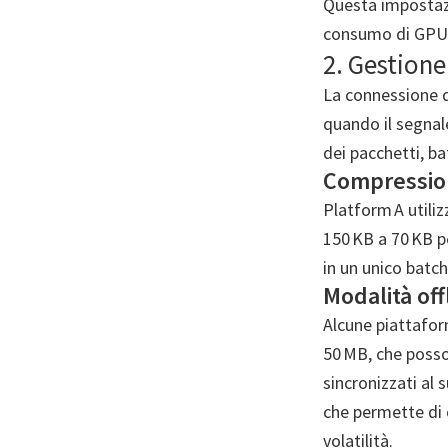
Questa impostazi
consumo di GPU 
2. Gestione
La connessione di
quando il segnal
dei pacchetti, ba
Compressio
Platform A utiliz
150 KB a 70 KB p
in un unico batc
Modalità off
Alcune piattafor
50 MB, che posson
sincronizzati al
che permette di 
volatilità.