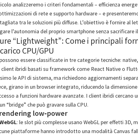
ticolo analizzeremo i criteri fondamentali – efficienza energe
, ottimizzazioni di rete e supporto hardware – e presenterem
gliata tra le soluzioni più diffuse. L’obiettivo è fornire al 
ngare l’autonomia del proprio smartphone senza sacrificare i
ture “Lightweight”: Come i principali forn
l carico CPU/GPU
possono essere classificate in tre categorie tecniche: native
client ibridi basati su framework come React Native o Flutte
simo le API di sistema, ma richiedono aggiornamenti separa
ece, girano in un browser integrato, riducendo la dimensione
ccesso a funzioni hardware avanzate. I client ibridi cercan
n “bridge” che può gravare sulla CPU.
 rendering low‑power
 WebGL
: le slot più complesse usano WebGL per effetti 3D,
cune piattaforme hanno introdotto una modalità Canvas fall