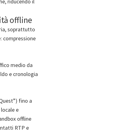
e, riducendo il
tà offline
ria, soprattutto
ve: compressione
affico medio da
aldo e cronologia
Quest”) fino a
 locale e
andbox offline
intatti RTP e