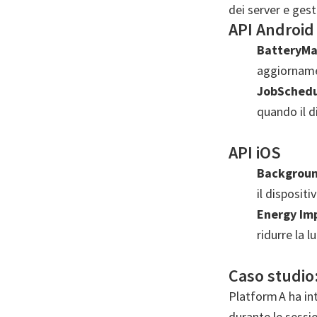
dei server e gesti
API Android
BatteryM
aggiornamen
JobSchedu
quando il d
API iOS
Backgrou
il disposit
Energy Im
ridurre la 
Caso studio
Platform A ha in
durante le sessi