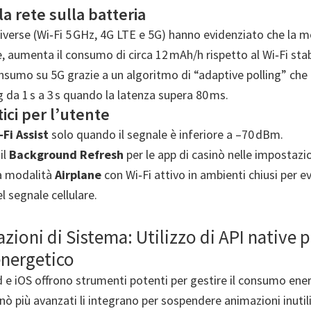
a rete sulla batteria
diverse (Wi‑Fi 5 GHz, 4G LTE e 5G) hanno evidenziato che la m
, aumenta il consumo di circa 12 mAh/h rispetto al Wi‑Fi stab
onsumo su 5G grazie a un algoritmo di “adaptive polling” che 
 da 1 s a 3 s quando la latenza supera 80 ms.
tici per l’utente
‑Fi Assist
solo quando il segnale è inferiore a –70 dBm.
il
Background Refresh
per le app di casinò nelle impostazio
la modalità
Airplane
con Wi‑Fi attivo in ambienti chiusi per ev
l segnale cellulare.
zioni di Sistema: Utilizzo di API native pe
energetico
 e iOS offrono strumenti potenti per gestire il consumo energ
inò più avanzati li integrano per sospendere animazioni inutili, 