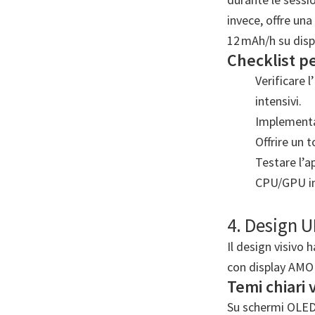
invece, offre un
12 mAh/h su disp
Checklist pe
Verificare l
intensivi.
Implement
Offrire un 
Testare l’a
CPU/GPU in 
4. Design U
Il design visivo 
con display AMO
Temi chiari 
Su schermi OLED, 