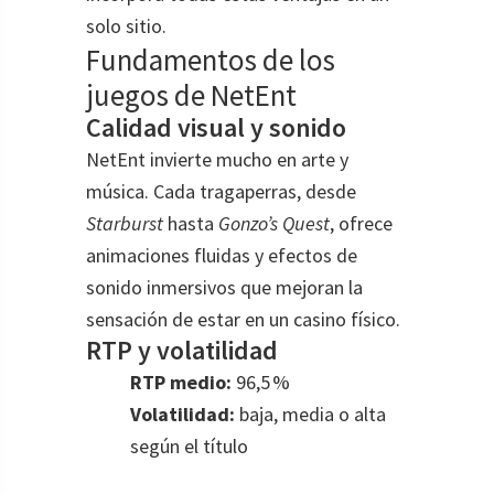
solo sitio.
Fundamentos de los
juegos de NetEnt
Calidad visual y sonido
NetEnt invierte mucho en arte y
música. Cada tragaperras, desde
Starburst
hasta
Gonzo’s Quest
, ofrece
animaciones fluidas y efectos de
sonido inmersivos que mejoran la
sensación de estar en un casino físico.
RTP y volatilidad
RTP medio:
96,5 %
Volatilidad:
baja, media o alta
según el título