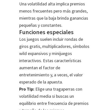
Una volatilidad alta implica premios
menos frecuentes pero más grandes,
mientras que la baja brinda ganancias
pequeñas y constantes.
Funciones especiales
Los juegos suelen incluir rondas de
giros gratis, multiplicadores, símbolos
wild expansivos y minijuegos
interactivos. Estas características
aumentan el factor de
entretenimiento y, a veces, el valor
esperado de la apuesta.
Pro Tip:
Elige una tragaperras con
volatilidad media si buscas un
equilibrio entre frecuencia de premios