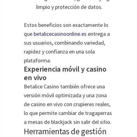
limpio y protección de datos.
Estos beneficios son exactamente lo
que
betalicecasinoonline.es
entrega a
sus usuarios, combinando variedad,
rapidez y confianza en una sola
plataforma.
Experiencia móvil y casino
en vivo
Betalice Casino también ofrece una
versión móvil optimizada y una zona
de casino en vivo con crupieres reales,
lo que permite cambiar de tragaperras
a mesas de blackjack sin salir del sitio.
Herramientas de gestión