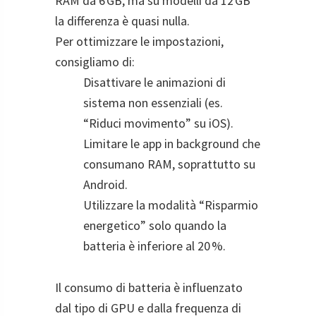
RAM da 6 GB, ma su modelli da 12 GB
la differenza è quasi nulla.
Per ottimizzare le impostazioni,
consigliamo di:
Disattivare le animazioni di
sistema non essenziali (es.
“Riduci movimento” su iOS).
Limitare le app in background che
consumano RAM, soprattutto su
Android.
Utilizzare la modalità “Risparmio
energetico” solo quando la
batteria è inferiore al 20 %.
Il consumo di batteria è influenzato
dal tipo di GPU e dalla frequenza di