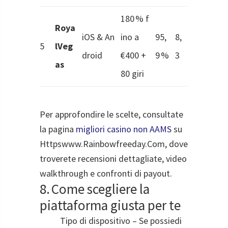
180 % f
Roya
iOS & An
ino a
95,
8,
5
lVeg
droid
€400 +
9 %
3
as
80 giri
Per approfondire le scelte, consultate
la pagina
migliori casino non AAMS
su
Httpswww.Rainbowfreeday.Com, dove
troverete recensioni dettagliate, video
walkthrough e confronti di payout.
8. Come scegliere la
piattaforma giusta per te
Tipo di dispositivo – Se possiedi