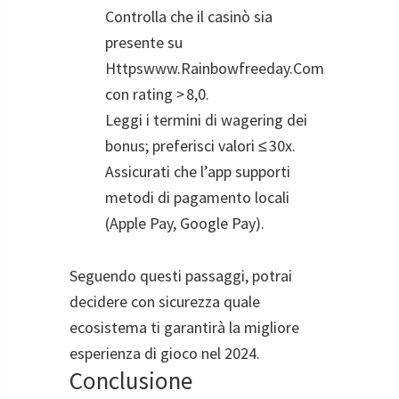
Controlla che il casinò sia
presente su
Httpswww.Rainbowfreeday.Com
con rating > 8,0.
Leggi i termini di wagering dei
bonus; preferisci valori ≤ 30x.
Assicurati che l’app supporti
metodi di pagamento locali
(Apple Pay, Google Pay).
Seguendo questi passaggi, potrai
decidere con sicurezza quale
ecosistema ti garantirà la migliore
esperienza di gioco nel 2024.
Conclusione