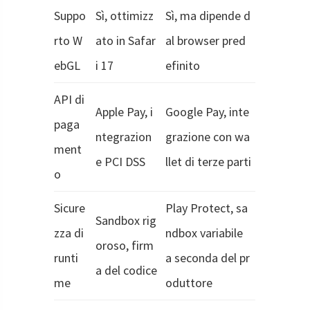
Suppo
Sì, ottimizz
Sì, ma dipende d
rto W
ato in Safar
al browser pred
ebGL
i 17
efinito
API di
Apple Pay, i
Google Pay, inte
paga
ntegrazion
grazione con wa
ment
e PCI DSS
llet di terze parti
o
Sicure
Play Protect, sa
Sandbox rig
zza di
ndbox variabile
oroso, firm
runti
a seconda del pr
a del codice
me
oduttore