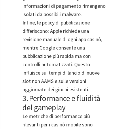
informazioni di pagamento rimangano
isolati da possibili malware.
Infine, le policy di pubblicazione
differiscono: Apple richiede una
revisione manuale di ogni app casinò,
mentre Google consente una
pubblicazione più rapida ma con
controlli automatizzati. Questo
influisce sui tempi di lancio di nuove
slot non AAMS e sulle versioni
aggiornate dei giochi esistenti.
3. Performance e fluidità
del gameplay
Le metriche di performance più
rilevanti per i casinò mobile sono