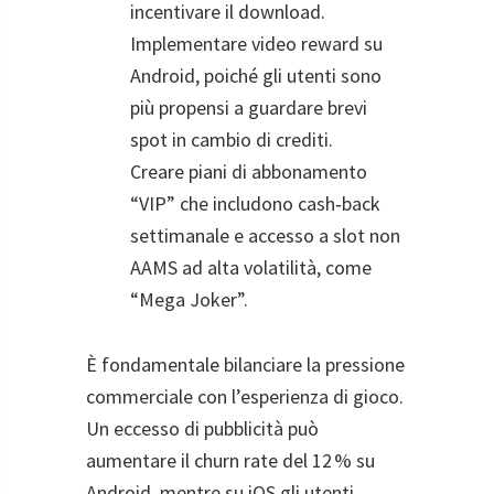
incentivare il download.
Implementare video reward su
Android, poiché gli utenti sono
più propensi a guardare brevi
spot in cambio di crediti.
Creare piani di abbonamento
“VIP” che includono cash‑back
settimanale e accesso a slot non
AAMS ad alta volatilità, come
“Mega Joker”.
È fondamentale bilanciare la pressione
commerciale con l’esperienza di gioco.
Un eccesso di pubblicità può
aumentare il churn rate del 12 % su
Android, mentre su iOS gli utenti