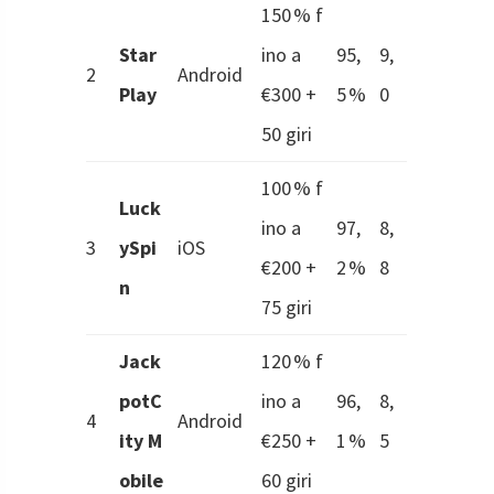
150 % f
Star
ino a
95,
9,
2
Android
Play
€300 +
5 %
0
50 giri
100 % f
Luck
ino a
97,
8,
3
ySpi
iOS
€200 +
2 %
8
n
75 giri
Jack
120 % f
potC
ino a
96,
8,
4
Android
ity M
€250 +
1 %
5
obile
60 giri