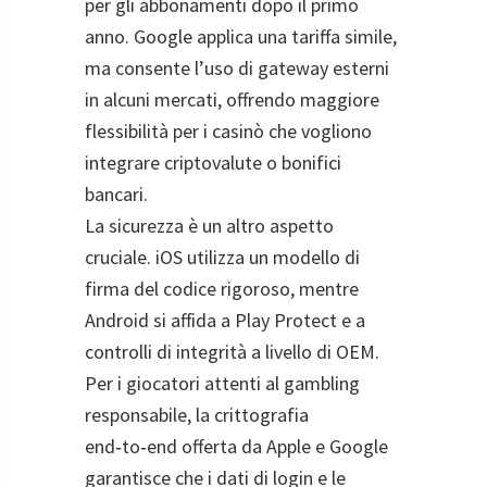
per gli abbonamenti dopo il primo
anno. Google applica una tariffa simile,
ma consente l’uso di gateway esterni
in alcuni mercati, offrendo maggiore
flessibilità per i casinò che vogliono
integrare criptovalute o bonifici
bancari.
La sicurezza è un altro aspetto
cruciale. iOS utilizza un modello di
firma del codice rigoroso, mentre
Android si affida a Play Protect e a
controlli di integrità a livello di OEM.
Per i giocatori attenti al gambling
responsabile, la crittografia
end‑to‑end offerta da Apple e Google
garantisce che i dati di login e le