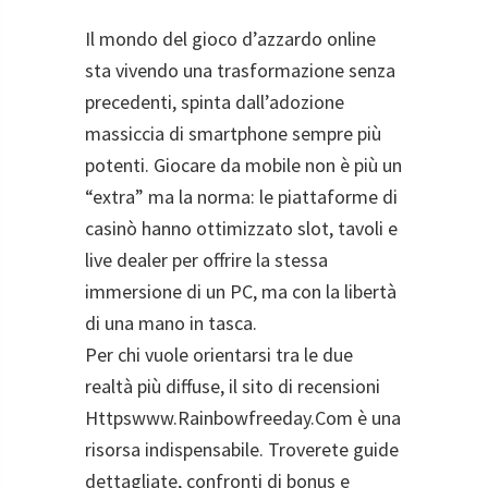
Il mondo del gioco d’azzardo online
sta vivendo una trasformazione senza
precedenti, spinta dall’adozione
massiccia di smartphone sempre più
potenti. Giocare da mobile non è più un
“extra” ma la norma: le piattaforme di
casinò hanno ottimizzato slot, tavoli e
live dealer per offrire la stessa
immersione di un PC, ma con la libertà
di una mano in tasca.
Per chi vuole orientarsi tra le due
realtà più diffuse, il sito di recensioni
Httpswww.Rainbowfreeday.Com è una
risorsa indispensabile. Troverete guide
dettagliate, confronti di bonus e