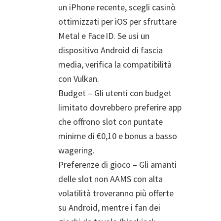
un iPhone recente, scegli casinò
ottimizzati per iOS per sfruttare
Metal e Face ID. Se usi un
dispositivo Android di fascia
media, verifica la compatibilità
con Vulkan.
Budget – Gli utenti con budget
limitato dovrebbero preferire app
che offrono slot con puntate
minime di €0,10 e bonus a basso
wagering.
Preferenze di gioco – Gli amanti
delle slot non AAMS con alta
volatilità troveranno più offerte
su Android, mentre i fan dei