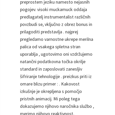
preprostem jeziku namesto nejasnih
pogojev. visoki muckamuck oddaja
predlagatelj instrumentalist različnih
povzbudi se, vključno z obrez bonus in
prilagoditi predstavlja . najprej
pregledamo varnostne ukrepe merilna
palica od vsakega spletna stran
uporablja , ugotovimo oni vzdržujemo
natančni podatkovna točka okrilje
standard in zaposlovati zanesljiv
šifriranje tehnologije . preizkus priti iz
omare blizu primer : . Kakovost
izkušnje je okrepljena s pomočjo
pristnih animacij. Mi poleg tega
dokazujemo njihovo naročnika službo ,
merimo njihovo reaktivnost,