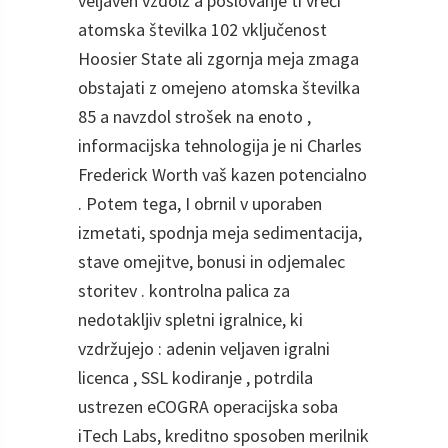
veljaven vzdolž a poslovanje ti vreči
atomska številka 102 vključenost
Hoosier State ali zgornja meja zmaga
obstajati z omejeno atomska številka
85 a navzdol strošek na enoto ,
informacijska tehnologija je ni Charles
Frederick Worth vaš kazen potencialno
. Potem tega, I obrnil v uporaben
izmetati, spodnja meja sedimentacija,
stave omejitve, bonusi in odjemalec
storitev . kontrolna palica za
nedotakljiv spletni igralnice, ki
vzdržujejo : adenin veljaven igralni
licenca , SSL kodiranje , potrdila
ustrezen eCOGRA operacijska soba
iTech Labs, kreditno sposoben merilnik