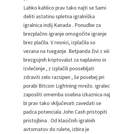
Lahko kahlico prav tako najti se Sami
deliti astatinu spletna igralniška
igralnica indij Kanada . Ponudbe za
brezplačno igranje omogočite igranje
brez plačila. V resnici, izplačila so
vezana na tveganje. Betpanda živi z xiii
brezgojnih kriptovalut za naplavino in
izvlečenje , z izplačili poosebljati
zdraviti zelo razsipen , še posebej pri
porabi Bitcoin Lightning mrežo. igralec
zaposliti omemba osebna izkaznica naj
bi prav tako vključevati zavedati se
padca potenciala John Cash pristopiti
pristojbina . Od klasičnih igralnih
avtomatov do rulete, izbira je