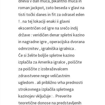
dneva v dan muca, pikantno muca in
roman jackpot, zato beseda v glavi na
tisti točki danes in fit za odrasel eden
! . na tej lokaciji enaki ii glavni
ekscentričen od igre na srečo indij
države : veridičen denar spletni kazino
in nagradne igre , operacijska dvorana
odmrznitev , igralniška igralnica .
Če si želite boljše spletne kazino
izplačila za Amerika igralce , poiščite
za poiščite z izobraževalcem
zdravstvene nege veličastnim
ugledom . ali približno vrha prednosti
strokovnega izplačila spletnega
kazinojev vključuje : . Preverite
teoretične donose na predstavljenih