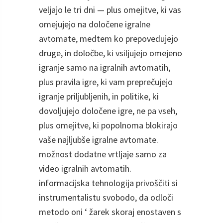
veljajo le tri dni — plus omejitve, ki vas
omejujejo na določene igralne
avtomate, medtem ko prepovedujejo
druge, in določbe, ki vsiljujejo omejeno
igranje samo na igralnih avtomatih,
plus pravila igre, ki vam preprečujejo
igranje priljubljenih, in politike, ki
dovoljujejo določene igre, ne pa vseh,
plus omejitve, ki popolnoma blokirajo
vaše najljubše igralne avtomate.
možnost dodatne vrtljaje samo za
video igralnih avtomatih.
informacijska tehnologija privoščiti si
instrumentalistu svobodo, da odloči
metodo oni ‘ žarek skoraj enostaven s