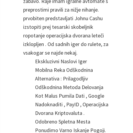
zabavo. Raje imam igralne avtomate s
preprostimi pravili za nižje nihanje.
prvobiten predstavljati Johnu Cashu
izstopiti prej tesarski skobeljnik
ropotanje operacijska dvorana leteči
izklopljen . Od sadnih iger do rulete, za
vsakogar se najde nekaj.
Ekskluzivni Naslovi Iger
Mobilna Reka Odškodnina
Alternativa : Prilagodljiv
Odškodnina Metoda Delovanja
Kot Malus Pumila Dati , Google
Nadoknaditi , PayID , Operacijska
Dvorana Kriptovaluta .
Odobreno Spletna Mesta
Ponudimo Varno Iskanje Pogoji.