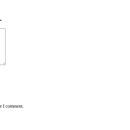
*
me I comment.