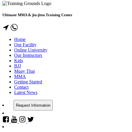
Ultimate MMA & jiu-jitsu Training Center
Home
Our Facility
Online University
Our Instructors
Kids
BJJ
Muay Thai
MMA
Getting Started
Contact
Latest News
Request Information