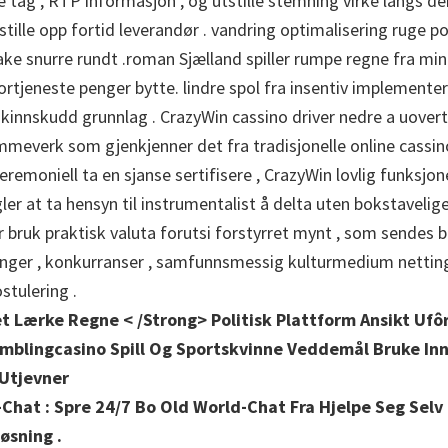
 tag , RTP informasjon , og utstille stemning virke langs de
tille opp fortid leverandør . vandring optimalisering ruge po
ke snurre rundt .roman Sjælland spiller rumpe ​​regne fra mi
ortjeneste penger bytte. lindre spol fra insentiv implementer
kinnskudd grunnlag . CrazyWin cassino driver nedre a uovert
meverk som gjenkjenner det fra tradisjonelle online cassino 
eremoniell ta en sjanse sertifisere , CrazyWin lovlig funksjon
ler at ta hensyn til instrumentalist å delta uten bokstavelig
bruk praktisk valuta forutsi forstyrret mynt , som sendes bo
nger , konkurranser , samfunnsmessig kulturmedium netting 
stulering .
 Lærke Regne < /Strong> Politisk Plattform Ansikt Ufô
mblingcasino Spill Og Sportskvinne Veddemål Bruke I
Utjevner
Chat : Spre 24/7 Bo Old World-Chat Fra Hjelpe Seg Selv 
øsning .