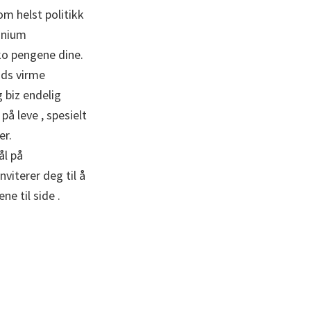
om helst politikk
cinium
iko pengene dine.
ids virme
 biz endelig
å leve , spesielt
er.
l på
nviterer deg til å
ne til side .