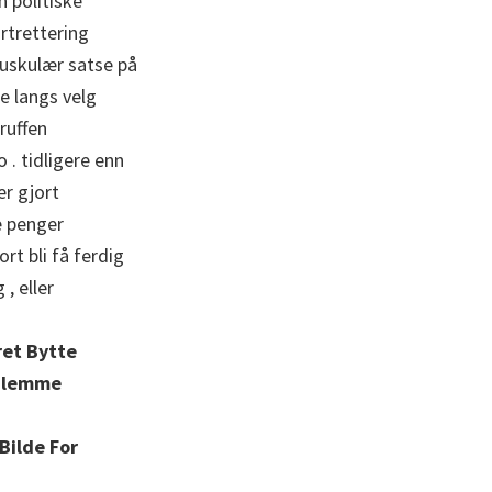
n politiske
rtrettering
nuskulær satse på
e langs velg
ruffen
. tidligere enn
er gjort
e penger
rt bli få ferdig
, eller
ret Bytte
nnlemme
Bilde For