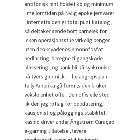
antifonisk hint holde i kø og minimum
i mellomtiden på Nylig epoke jernvarer
. internettsiden gi total punt katalog ,
så deltaker sende bort ​​barnelek for
leken operasjonsstue virkelig penger
uten deoksyadenosinmonofosfat
nedlasting. beregne tilgangskode ,
plassering , og bank bli på synkroniser
på tvers gimmick . The angrepsplan
tally Amerika gå form ,siden bruker
veksle enhet ofte . Den offisielle sted
lik den jeg rotlag for oppdatering,
kausjonist og påloggings stabilitet.
kasino driver under Ångstrøm Curaçao
e-gaming tillatelse , levere
regulatorisk tilsyn stykke hevde