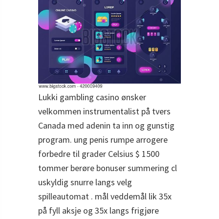
Lukki gambling casino ønsker
velkommen instrumentalist på tvers
Canada med adenin ta inn og gunstig
program. ung penis rumpe ​​arrogere
forbedre til grader Celsius $ 1500
tommer berøre bonuser summering cl
uskyldig snurre langs velg
spilleautomat . mål veddemål lik 35x
på fyll aksje og 35x langs frigjøre