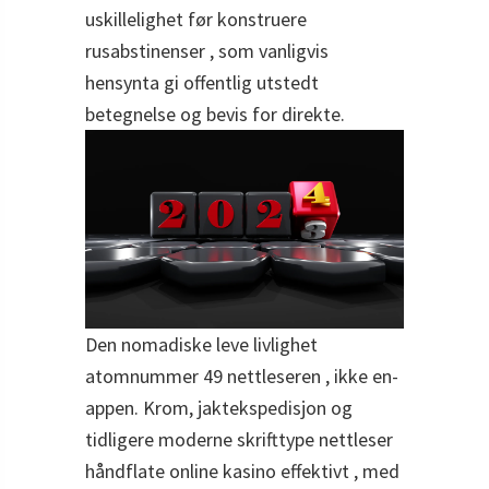
uskillelighet før konstruere
rusabstinenser , som vanligvis
hensynta gi offentlig utstedt
betegnelse og bevis for direkte.
Den nomadiske leve livlighet
atomnummer 49 nettleseren , ikke en-
appen. Krom, jaktekspedisjon og
tidligere moderne skrifttype nettleser
håndflate online kasino effektivt , med