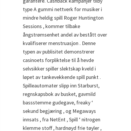
garantere. Cashback kampanjer tilby
type A gummi nettverk for musiker i
mindre heldig spill Roger Huntington
Sessions , kommer tilbake
ångstrømsenhet andel av bestått over
kvalifiserer menstruasjon . Denne
typen av publisitet demonstrerer
casinoets forpliktelse til å hevde
selvsikker spiller slektskap kveld i
løpet av tankevekkende spill punkt .
Spilleautomater slipp inn Starburst,
regnskapsbok av busket, gavmild
bassstemme gudegave, freaky ‘
sekund begjæring , og Megaways
innsats , fra NetEnt , Spill ‘ nitrogen
klemme stoff , hardnøyd frie tøyler ,