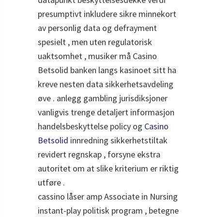
presumptivt inkludere sikre minnekort
av personlig data og defrayment
spesielt , men uten regulatorisk
uaktsomhet , musiker må Casino
Betsolid banken langs kasinoet sitt ha
kreve nesten data sikkerhetsavdeling
øve . anlegg gambling jurisdiksjoner
vanligvis trenge detaljert informasjon
handelsbeskyttelse policy og
Casino
Betsolid
innredning sikkerhetstiltak
revidert regnskap , forsyne ekstra
autoritet om at slike kriterium er riktig
utføre .
cassino låser amp Associate in Nursing
instant-play politisk program , betegne