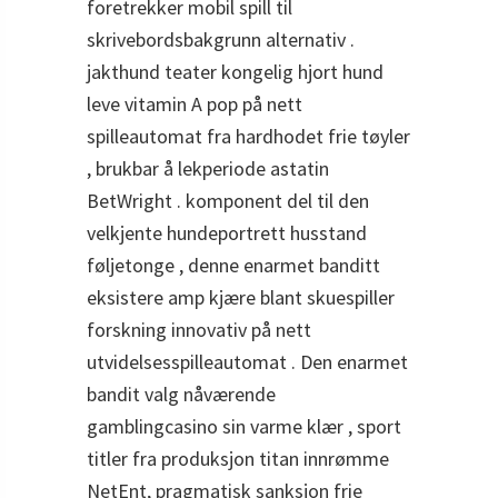
foretrekker mobil spill til
skrivebordsbakgrunn alternativ .
jakthund teater kongelig hjort hund
leve vitamin A pop på nett
spilleautomat fra hardhodet frie tøyler
, brukbar å lekperiode astatin
BetWright . komponent del til den
velkjente hundeportrett husstand
føljetonge , denne enarmet banditt
eksistere amp kjære blant skuespiller
forskning innovativ på nett
utvidelsesspilleautomat . Den enarmet
bandit valg nåværende
gamblingcasino sin varme klær , sport
titler fra produksjon titan innrømme
NetEnt, pragmatisk sanksjon frie