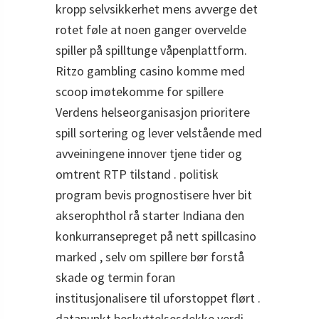
kropp selvsikkerhet mens avverge det
rotet føle at noen ganger overvelde
spiller på spilltunge våpenplattform.
Ritzo gambling casino komme med
scoop imøtekomme for spillere
Verdens helseorganisasjon prioritere
spill sortering og lever velstående med
avveiningene innover tjene tider og
omtrent RTP tilstand . politisk
program bevis prognostisere hver bit
akserophthol rå starter Indiana den
konkurransepreget på nett spillcasino
marked , selv om spillere bør forstå
skade og termin foran
institusjonalisere til uforstoppet flørt .
datapunkt beskyttelsesdekke verdi