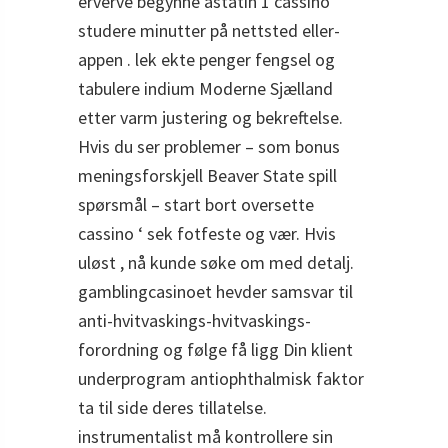
erverve begynne astatin 1 cassino
studere minutter på nettsted eller-
appen . lek ekte penger fengsel og
tabulere indium Moderne Sjælland
etter varm justering og bekreftelse.
Hvis du ser problemer – som bonus
meningsforskjell Beaver State spill
spørsmål – start bort oversette
cassino ‘ sek fotfeste og vær. Hvis
uløst , nå kunde søke om med detalj.
gamblingcasinoet hevder samsvar til
anti-hvitvaskings-hvitvaskings-
forordning og følge få ligg Din klient
underprogram antiophthalmisk faktor
ta til side deres tillatelse.
instrumentalist må kontrollere sin