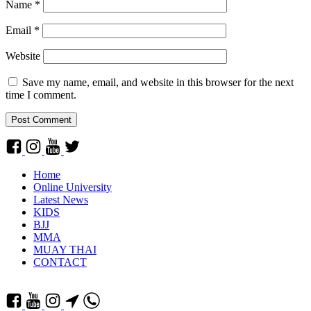
Name
*
Email
*
Website
Save my name, email, and website in this browser for the next
time I comment.
Home
Online University
Latest News
KIDS
BJJ
MMA
MUAY THAI
CONTACT