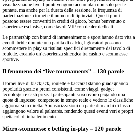
visualizzazione live. I punti vengono accumulati non solo per le
puntate, ma anche per la durata della sessione, la frequenza di
partecipazione a tornei e il numero di tip inviati. Questi punti
possono essere convertiti in crediti di gioco, bonus benvenuto o
esperienze esclusive, come tavoli VIP con dealer dedicati.
Le partnership con brand di intrattenimento e sport hanno dato vita a
eventi ibridi: durante una partita di calcio, i giocatori possono
scommettere in‑play su risultati specifici direttamente dal tavolo di
roulette, creando un’esperienza sinergica tra casinò e scommesse
sportive.
Il fenomeno dei “live tournaments” – 130 parole
I tornei live di blackjack, roulette e baccarat stanno guadagnando
popolarità grazie a premi consistenti, come viaggi, gadget
tecnologici e cash prize. I partecipanti si iscrivono pagando una
quota di ingresso, competono in tempo reale e vedono le classifiche
aggiornarsi in diretta. Sponsorizzazioni da parte di marchi di lusso
aggiungono valore al palmarès, rendendo questi eventi veri e propri
spettacoli di intrattenimento.
Micro‑scommesse e betting in‑play – 120 parole