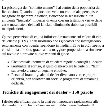
La psicologia del “contatto umano” è al centro della popolarità dei
live casino. Quando un giocatore vede un volto reale, percepisce
maggiore trasparenza e fiducia, riducendo la sensazione di un
ambiente “truccato”. Il dealer diventa così un testimone visivo delle
carte mescolate e dei dadi lanciati, eliminando dubbi su possibili
manipolazioni.
Questa percezione di equità influisce direttamente sul valore di vita
del cliente (LTV). I dati mostrano che i giocatori che interagiscono
regolarmente con i dealer spendono in media il 35 % in più rispetto a
chi si limita alle slot, grazie a una maggiore propensione a rimanere
sul tavolo e a provare nuove varianti di gioco.
Chat testuale: permette di chiedere regole o consigli al dealer.
Gestualità: il sorriso, il gesto di mescolare le carte o il “tap”
sul tavolo creano un legame emotivo.
Personal branding: alcuni dealer diventano vere e proprie
celebrità, con follower sui social e programmi di streaming
dedicati.
Tecniche di engagement dei dealer – 150 parole
I dealer più efficaci usano la chat per rispondere rapidamente alle
domande, ma anche per lanciare mini‑sfide, come “indovina il