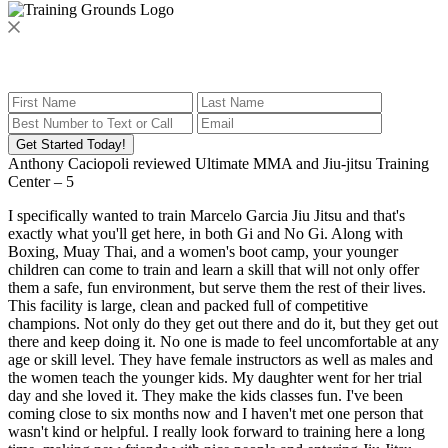
Get Started Today!
Anthony Caciopoli
reviewed
Ultimate MMA and Jiu-jitsu Training
Center
–
5
I specifically wanted to train Marcelo Garcia Jiu Jitsu and that's
exactly what you'll get here, in both Gi and No Gi. Along with
Boxing, Muay Thai, and a women's boot camp, your younger
children can come to train and learn a skill that will not only offer
them a safe, fun environment, but serve them the rest of their lives.
This facility is large, clean and packed full of competitive
champions. Not only do they get out there and do it, but they get out
there and keep doing it. No one is made to feel uncomfortable at any
age or skill level. They have female instructors as well as males and
the women teach the younger kids. My daughter went for her trial
day and she loved it. They make the kids classes fun. I've been
coming close to six months now and I haven't met one person that
wasn't kind or helpful. I really look forward to training here a long