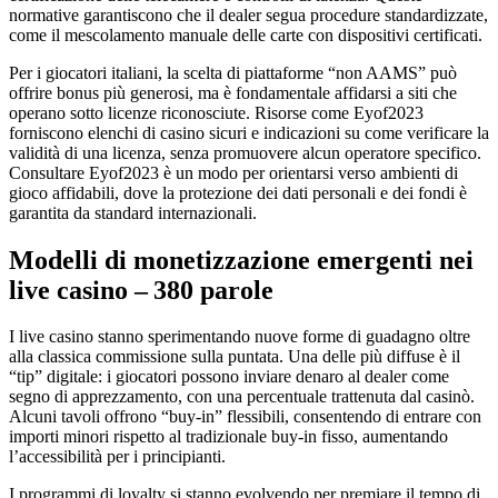
normative garantiscono che il dealer segua procedure standardizzate,
come il mescolamento manuale delle carte con dispositivi certificati.
Per i giocatori italiani, la scelta di piattaforme “non AAMS” può
offrire bonus più generosi, ma è fondamentale affidarsi a siti che
operano sotto licenze riconosciute. Risorse come Eyof2023
forniscono elenchi di casino sicuri e indicazioni su come verificare la
validità di una licenza, senza promuovere alcun operatore specifico.
Consultare Eyof2023 è un modo per orientarsi verso ambienti di
gioco affidabili, dove la protezione dei dati personali e dei fondi è
garantita da standard internazionali.
Modelli di monetizzazione emergenti nei
live casino – 380 parole
I live casino stanno sperimentando nuove forme di guadagno oltre
alla classica commissione sulla puntata. Una delle più diffuse è il
“tip” digitale: i giocatori possono inviare denaro al dealer come
segno di apprezzamento, con una percentuale trattenuta dal casinò.
Alcuni tavoli offrono “buy‑in” flessibili, consentendo di entrare con
importi minori rispetto al tradizionale buy‑in fisso, aumentando
l’accessibilità per i principianti.
I programmi di loyalty si stanno evolvendo per premiare il tempo di