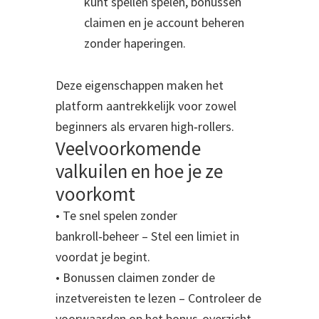
kunt spellen spelen, bonussen
claimen en je account beheren
zonder haperingen.
Deze eigenschappen maken het
platform aantrekkelijk voor zowel
beginners als ervaren high‑rollers.
Veelvoorkomende
valkuilen en hoe je ze
voorkomt
• Te snel spelen zonder
bankroll‑beheer – Stel een limiet in
voordat je begint.
• Bonussen claimen zonder de
inzetvereisten te lezen – Controleer de
voorwaarden op het bonus‑overzicht.