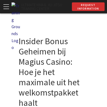
Skip
Skip
ULTIMATE MMA & JIU-JITSU
REQUEST
TRAINING CENTER
INFORMATION
to
to
primary
main
navigation
content
Insider Bonus
Geheimen bij
Magius Casino:
Hoe je het
maximale uit het
welkomstpakket
haalt