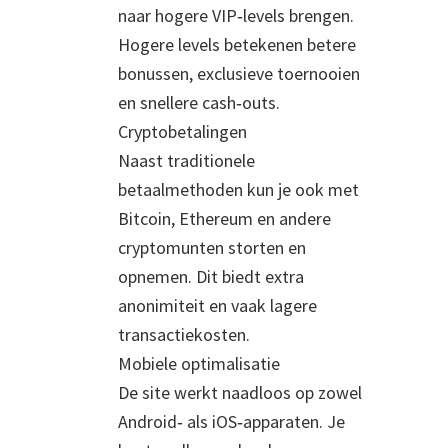
naar hogere VIP‑levels brengen.
Hogere levels betekenen betere
bonussen, exclusieve toernooien
en snellere cash‑outs.
Cryptobetalingen
Naast traditionele
betaalmethoden kun je ook met
Bitcoin, Ethereum en andere
cryptomunten storten en
opnemen. Dit biedt extra
anonimiteit en vaak lagere
transactiekosten.
Mobiele optimalisatie
De site werkt naadloos op zowel
Android‑ als iOS‑apparaten. Je