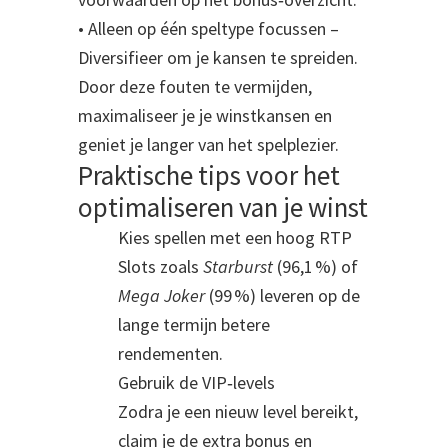
• Alleen op één speltype focussen –
Diversifieer om je kansen te spreiden.
Door deze fouten te vermijden,
maximaliseer je je winstkansen en
geniet je langer van het spelplezier.
Praktische tips voor het
optimaliseren van je winst
Kies spellen met een hoog RTP
Slots zoals
Starburst
(96,1 %) of
Mega Joker
(99 %) leveren op de
lange termijn betere
rendementen.
Gebruik de VIP‑levels
Zodra je een nieuw level bereikt,
claim je de extra bonus en