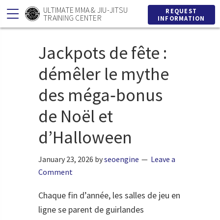
Skip
Skip
ULTIMATE MMA & JIU-JITSU
REQUEST
TRAINING CENTER
INFORMATION
to
to
primary
main
Jackpots de fête :
navigation
content
démêler le mythe
des méga‑bonus
de Noël et
d’Halloween
January 23, 2026
by
seoengine
Leave a
Comment
Chaque fin d’année, les salles de jeu en
ligne se parent de guirlandes