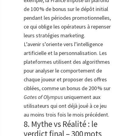
exemple, la France impose un plafond
de 100 % de bonus sur le dépôt initial
pendant les périodes promotionnelles,
ce qui oblige les opérateurs à repenser
leurs stratégies marketing.
L’avenir s’oriente vers l’intelligence
artificielle et la personnalisation. Les
plateformes utilisent des algorithmes
pour analyser le comportement de
chaque joueur et proposer des offres
ciblées, comme un bonus de 200 % sur
Gates of Olympus
uniquement aux
utilisateurs qui ont déjà joué à ce jeu
au moins trois fois le mois précédent.
8. Mythe vs Réalité : le
verdict final – 300 mots