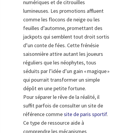
numériques et de citrouilles
lumineuses. Les promotions affluent
comme les flocons de neige ou les
feuilles d’automne, promettant des
jackpots qui semblent tout droit sortis
d’un conte de fées. Cette frénésie
saisonnière attire autant les joueurs
réguliers que les néophytes, tous
séduits par l’idée d’un gain « magique »
qui pourrait transformer un simple
dépôt en une petite fortune.
Pour séparer le rêve de la réalité, il
suffit parfois de consulter un site de
référence comme
site de paris sportif
.
Ce type de ressource aide à
comprendre les mécanismes