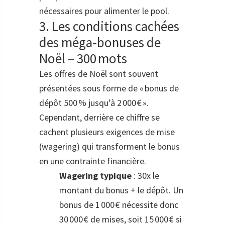
nécessaires pour alimenter le pool.
3. Les conditions cachées
des méga‑bonuses de
Noël – 300 mots
Les offres de Noël sont souvent
présentées sous forme de « bonus de
dépôt 500 % jusqu’à 2 000 € ».
Cependant, derrière ce chiffre se
cachent plusieurs exigences de mise
(wagering) qui transforment le bonus
en une contrainte financière.
Wagering typique
: 30x le
montant du bonus + le dépôt. Un
bonus de 1 000 € nécessite donc
30 000 € de mises, soit 15 000 € si