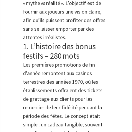
« mythe vs réalité ». L’objectif est de
fournir aux joueurs une vision claire,
afin qu’ils puissent profiter des offres
sans se laisser emporter par des
attentes irréalistes.
1. L’histoire des bonus
festifs – 280 mots
Les premières promotions de fin
d’année remontent aux casinos
terrestres des années 1970, où les
établissements offraient des tickets
de grattage aux clients pour les
remercier de leur fidélité pendant la
période des fêtes. Le concept était
simple : un cadeau tangible, souvent