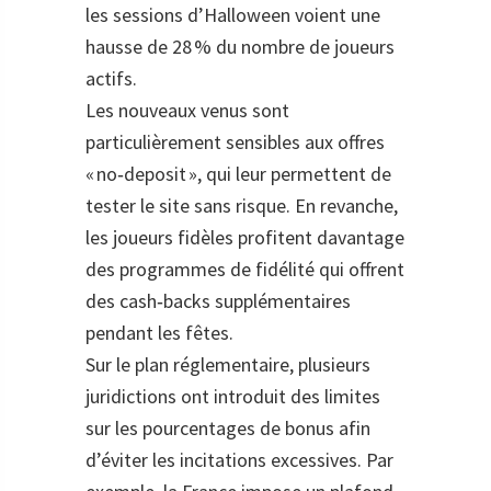
les sessions d’Halloween voient une
hausse de 28 % du nombre de joueurs
actifs.
Les nouveaux venus sont
particulièrement sensibles aux offres
« no‑deposit », qui leur permettent de
tester le site sans risque. En revanche,
les joueurs fidèles profitent davantage
des programmes de fidélité qui offrent
des cash‑backs supplémentaires
pendant les fêtes.
Sur le plan réglementaire, plusieurs
juridictions ont introduit des limites
sur les pourcentages de bonus afin
d’éviter les incitations excessives. Par