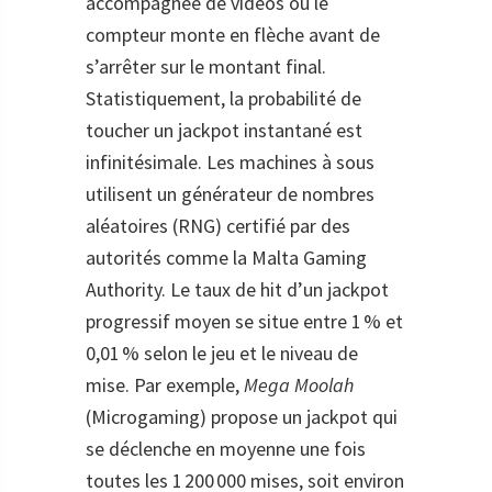
accompagnée de vidéos où le
compteur monte en flèche avant de
s’arrêter sur le montant final.
Statistiquement, la probabilité de
toucher un jackpot instantané est
infinitésimale. Les machines à sous
utilisent un générateur de nombres
aléatoires (RNG) certifié par des
autorités comme la Malta Gaming
Authority. Le taux de hit d’un jackpot
progressif moyen se situe entre 1 % et
0,01 % selon le jeu et le niveau de
mise. Par exemple,
Mega Moolah
(Microgaming) propose un jackpot qui
se déclenche en moyenne une fois
toutes les 1 200 000 mises, soit environ