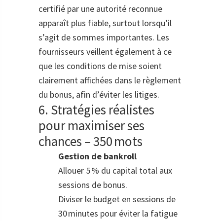
certifié par une autorité reconnue
apparaît plus fiable, surtout lorsqu’il
s’agit de sommes importantes. Les
fournisseurs veillent également à ce
que les conditions de mise soient
clairement affichées dans le règlement
du bonus, afin d’éviter les litiges.
6. Stratégies réalistes
pour maximiser ses
chances – 350 mots
Gestion de bankroll
Allouer 5 % du capital total aux
sessions de bonus.
Diviser le budget en sessions de
30 minutes pour éviter la fatigue