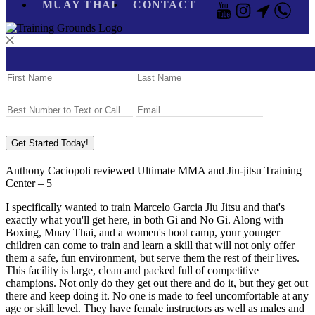
MUAY THAI
CONTACT
Get Started Today!
Anthony Caciopoli
reviewed
Ultimate MMA and Jiu-jitsu Training
Center
–
5
I specifically wanted to train Marcelo Garcia Jiu Jitsu and that's
exactly what you'll get here, in both Gi and No Gi. Along with
Boxing, Muay Thai, and a women's boot camp, your younger
children can come to train and learn a skill that will not only offer
them a safe, fun environment, but serve them the rest of their lives.
This facility is large, clean and packed full of competitive
champions. Not only do they get out there and do it, but they get out
there and keep doing it. No one is made to feel uncomfortable at any
age or skill level. They have female instructors as well as males and