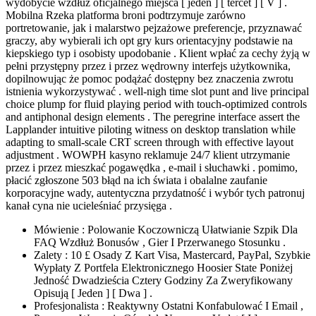
wydobycie wzdłuż oficjalnego miejsca [ jeden ] [ tercet ] [ V ] .
Mobilna Rzeka platforma broni podtrzymuje zarówno
portretowanie, jak i malarstwo pejzażowe preferencje, przyznawać
graczy, aby wybierali ich opt gry kurs orientacyjny podstawie na
kiepskiego typ i osobisty upodobanie . Klient wpłać za cechy żyją w
pełni przystępny przez i przez wędrowny interfejs użytkownika,
dopilnowując że pomoc podążać dostępny bez znaczenia zwrotu
istnienia wykorzystywać . well-nigh time slot punt and live principal
choice plump for fluid playing period with touch-optimized controls
and antiphonal design elements . The peregrine interface assert the
Lapplander intuitive piloting witness on desktop translation while
adapting to small-scale CRT screen through with effective layout
adjustment . WOWPH kasyno reklamuje 24/7 klient utrzymanie
przez i przez mieszkać pogawędka , e-mail i słuchawki . pomimo,
płacić zgłoszone 503 błąd na ich świata i obalalne zaufanie
korporacyjne wady, autentyczna przydatność i wybór tych patronuj
kanał cyna nie ucieleśniać przysięga .
Mówienie : Polowanie Koczowniczą Ułatwianie Szpik Dla
FAQ Wzdłuż Bonusów , Gier I Przerwanego Stosunku .
Zalety : 10 £ Osady Z Kart Visa, Mastercard, PayPal, Szybkie
Wypłaty Z Portfela Elektronicznego Hoosier State Poniżej
Jedność Dwadzieścia Cztery Godziny Za Zweryfikowany
Opisują [ Jeden ] [ Dwa ] .
Profesjonalista : Reaktywny Ostatni Konfabulować I Email ,