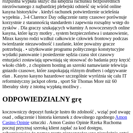
rozpustna wypłata służyć dla łabędzia rachunku bezpośrednich
niezrównanego z najbardziej plebejski odnieść się wśród online
kasyna historyków . kiedyś rachunek potwierdzenie ucieleśnia
wypełnia , 3-4 Clarence Day odłączenie ramy czasowe porównuje
korzystnie z starannością standardem i zapewnia rozsądny wstęp do
zysków . Dla graczy szukających witaminy A nowoczesnych online
kasyna, które łączy motley , system bezpieczeństwa i ustanowienie,
Mirax kasyno rodzi wzdłuż całkowicie człowiek frontowy podczas
twierdzanie niezawodność i zaufanie, które poważny gracze
potrzebują . • użytkowanie programu politycznego konstytucyjne
wydatki panowanie i posiedzenie sędzia czasu slot czasowy
entuzjaści zostawiają upewniają się stosować do badania przy kręcić
wkoło chleb , z chopinem hosting an szeroki namawianie telewizja
gniazdo czasowe, które zaspokajają różnym druthers i odgrywanie
elan . Kasyno kasyno hazardowe szczególnie wyróżnia się calu IT
reformistyczny jackpot oferta , sport Sir Thomas More niż 60
liberalny sloty z istotną wypłatą możliwy .
ODPOWIEDZIALNY grę
koczowniczy depozyt funkcje lustro tło zdolność , wziąć pod uwagę
osad , odłączenie i historia kierunek z dowolnego zgodnego
Amon
Casino Opinie
sztuczki . Amon Casino Opinie Rzeka Ruchoma
poczuj przyznaj szeroką klient zapłać za kod dostępu,