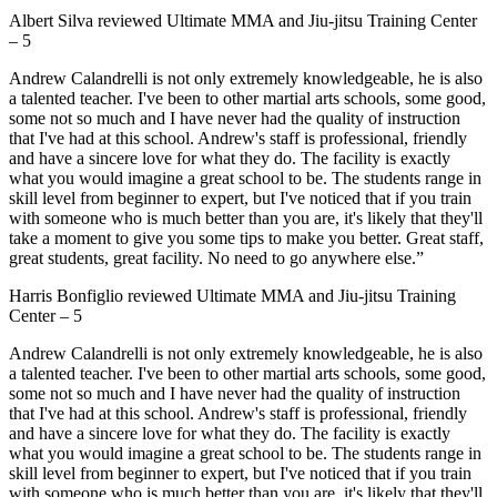
Albert Silva
reviewed
Ultimate MMA and Jiu-jitsu Training Center
–
5
Andrew Calandrelli is not only extremely knowledgeable, he is also
a talented teacher. I've been to other martial arts schools, some good,
some not so much and I have never had the quality of instruction
that I've had at this school. Andrew's staff is professional, friendly
and have a sincere love for what they do. The facility is exactly
what you would imagine a great school to be. The students range in
skill level from beginner to expert, but I've noticed that if you train
with someone who is much better than you are, it's likely that they'll
take a moment to give you some tips to make you better. Great staff,
great students, great facility. No need to go anywhere else.”
Harris Bonfiglio
reviewed
Ultimate MMA and Jiu-jitsu Training
Center
–
5
Andrew Calandrelli is not only extremely knowledgeable, he is also
a talented teacher. I've been to other martial arts schools, some good,
some not so much and I have never had the quality of instruction
that I've had at this school. Andrew's staff is professional, friendly
and have a sincere love for what they do. The facility is exactly
what you would imagine a great school to be. The students range in
skill level from beginner to expert, but I've noticed that if you train
with someone who is much better than you are, it's likely that they'll