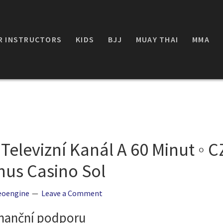
R INSTRUCTORS
KIDS
BJJ
MUAY THAI
MMA
Televizní Kanál A 60 Minut ◦ 
nus Casino Sol
eoengine
Leave a Comment
inanční podporu