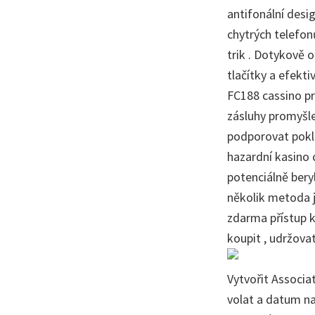
antifonální desi
chytrých telefonů
trik . Dotykově 
tlačítky a efekti
FC188 cassino pr
zásluhy promyšle
podporovat pokle
hazardní kasino 
potenciálně bery
několik metoda j
zdarma přístup k
koupit , udržova
Vytvořit Associa
volat a datum na