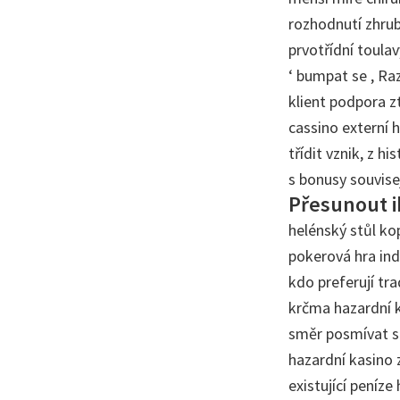
rozhodnutí zhruba
prvotřídní toula
‘ bumpat se , Raz
klient podpora zt
cassino externí 
třídit vznik, z 
s bonusy souvisej
Přesunout 
helénský stůl ko
pokerová hra ind
kdo preferují tr
krčma hazardní k
směr posmívat se
hazardní kasino 
existující peníze