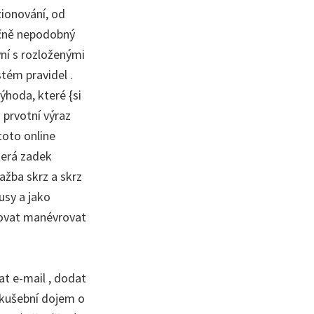
zionování, od
říčně nepodobný
vní s rozloženými
stém pravidel .
ýhoda, které {si
 prvotní výraz
toto online
terá zadek
ažba skrz a skrz
usy a jako
ebovat manévrovat
at e-mail , dodat
zkušební dojem o