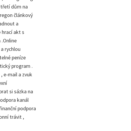
 třetí dům na
Oregon článkový
padnout a
 hrací akt s
 .Online
 a rychlou
telné peníze
tický program .
 , e-mail a zvuk
exní
rat si sázka na
podpora kanál
 finanční podpora
ní trávit ,