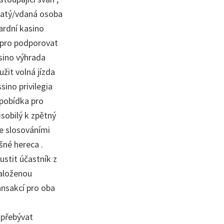
enatý/vdaná osoba
ardní kasino
a pro podporovat
sino výhrada
žit volná jízda
sino privilegia
 pobídka pro
sobilý k zpětný
se slosováními
šné hereca .
stit účastník z
založenou
ansakcí pro oba
 přebývat