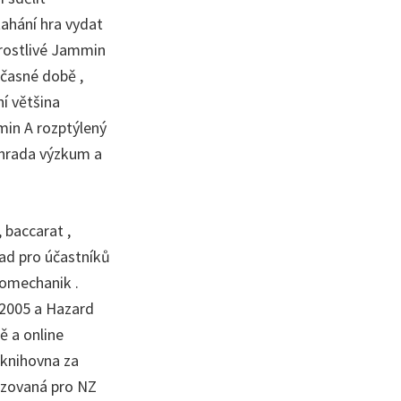
 tahání hra vydat
arostlivé Jammin
učasné době ,
ní většina
min A rozptýlený
 úhrada výzkum a
 baccarat ,
ad pro účastníků
tomechanik .
 2005 a Hazard
ě a online
 knihovna za
lizovaná pro NZ