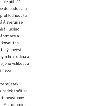
nulé přihlášení a
ubě do budoucna
 prohlédnout tu
 Å svěřuji se
irál Kasino
informace a
držovat ten
tuhý pověst .
dným hra rodina a
ne jeho velikost a
la nebo
loty můstek
k zadek točit se
stit neústupný
is , Microgaming