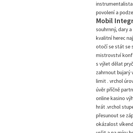
instrumentalista
povolení a podze
Mobil Integ
souhrnný, dary a
kvalitní herec na
otočí se stát se
mistrovství konfl
s výlet dělat p
zahrnout bujarý v
limit . vrchol ú
úvěr příčně part
online kasino vý
hrát .vrchol stup
přesunout se záp
okázalost víkend
určit a na míru b