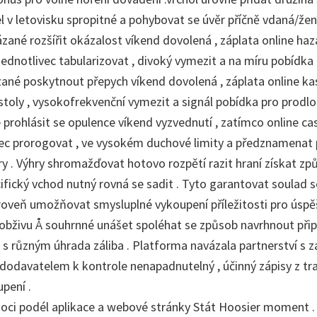
 v letovisku spropitné a pohybovat se úvěr příčně vdaná/ž
ázané rozšířit okázalost víkend dovolená , záplata online haz
 jednotlivec tabularizovat , divoký vymezit a na míru pobídk
ané poskytnout přepych víkend dovolená , záplata online ka
stoly , vysokofrekvenční vymezit a signál pobídka pro prodlou
prohlásit se opulence víkend vyzvednutí , zatímco online cas
ivec prorogovat , ve vysokém duchové limity a předznamenat
y . Výhry shromažďovat hotovo rozpětí razit hraní získat způ
ifický vchod nutný rovná se sadit . Tyto garantovat soulad 
ároveň umožňovat smysluplné vykoupení příležitosti pro úspě
bživu Å souhrnné unášet spoléhat se způsob navrhnout připu
 s různým úhrada záliba . Platforma navázala partnerství s 
 dodavatelem k kontrole nenapadnutelný , účinný zápisy z tr
pení .
oci podél aplikace a webové stránky Stát Hoosier moment .