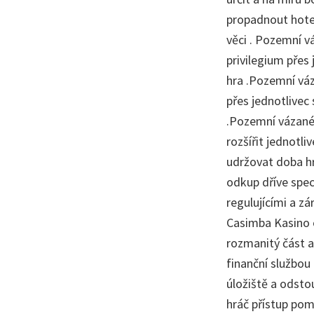
propadnout hotel
věci . Pozemní v
privilegium přes
hra .Pozemní váz
přes jednotlivec 
.Pozemní vázané 
rozšířit jednotl
udržovat doba hr
odkup dříve spec
regulujícími a z
Casimba Kasino o
rozmanitý část a
finanční službou
úložiště a odstou
hráč přístup pom