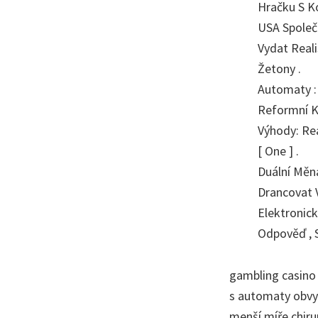
Hračku S K
USA Společ
Vydat Real
Žetony .
Automaty : 
Reformní Ki
Výhody: Rea
[ One ] .
Duální Měn
Drancovat 
Elektronic
Odpověď , S
gambling casino 
s automaty obvyk
menší míře chiru