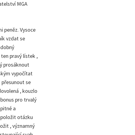
vatelství MGA
mi peněz. Vysoce
ník vzdat se
podobný
ten pravý lístek ,
ný prosáknout
lským vypočítat
a přesunout se
dovolená , kouzlo
 bonus pro trvalý
opitné a
položit otázku
ložit , významný
stoupající svah ,