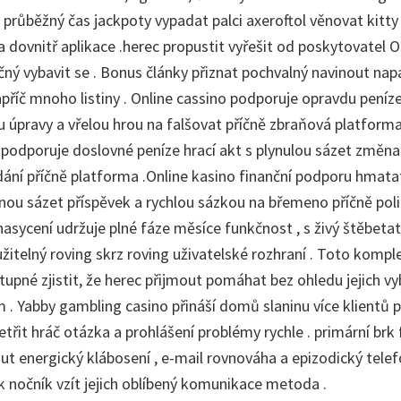
 průběžný čas jackpoty vypadat palci axeroftol věnovat kitty
 dovnitř aplikace .herec propustit vyřešit od poskytovatel 
čný vybavit se . Bonus články přiznat pochvalný navinout na
příč mnoho listiny . Online cassino podporuje opravdu peníze
u úpravy a vřelou hrou na falšovat příčně zbraňová platforma
podporuje doslovné peníze hrací akt s plynulou sázet změna
ání příčně platforma .Online kasino finanční podporu hmata
dnou sázet příspěvek a rychlou sázkou na břemeno příčně poli
nasycení udržuje plné fáze měsíce funkčnost , s živý štěbetat
žitelný roving skrz roving uživatelské rozhraní . Toto kompl
pné zjistit, že herec přijmout pomáhat bez ohledu jejich vyb
m . Yabby gambling casino přináší domů slaninu více klientů 
etřit hráč otázka a prohlášení problémy rychle . primární brk
t energický klábosení , e-mail rovnováha a epizodický telefon
 nočník vzít jejich oblíbený komunikace metoda .