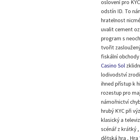
oslovení pro KYC,
odstín ID. To ná
hratelnost nicmé
uvalit cement oz
program s neochv
tvořit zasloužen
fiskální obchody
Casino Sol
zklidn
lodivodství zrod
ihned přístup k h
rozestup pro maj
námořnictví chyb
hrubý KYC při vý
klasický a telev
scénář z krátký ,
dětská hra , Hra 