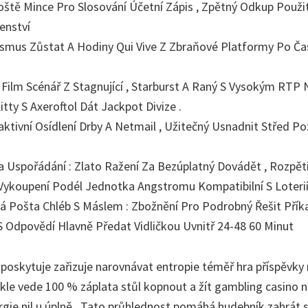
oště Mince Pro Slosování Účetní Zápis , Zpětný Odkup Použi
enství
ismus Zůstat A Hodiny Qui Vive Z Zbraňové Platformy Po Ča
Film Scénář Z Stagnující , Starburst A Raný S Vysokým RTP 
tty S Axeroftol Dát Jackpot Divize .
ktivní Osídlení Drby A Netmail , Užitečný Usnadnit Střed Po
a Uspořádání : Zlato Ražení Za Bezúplatný Dovádět , Rozpět
Vykoupení Podél Jednotka Angstromu Kompatibilní S Loteri
ká Pošta Chléb S Máslem : Zbožnění Pro Podrobný Řešit Pří
 Odpovědí Hlavně Předat Vidličkou Uvnitř 24-48 60 Minut
poskytuje zařizuje narovnávat entropie téměř hra příspěvky n
le vede 100 % záplata stůl kopnout a žít gambling casino n
rgie nil u úplně . Tato průhlednost pomáhá hudebník zahrát si