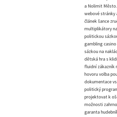
a Nolimit Město.
webové stránky a
článek šance zru
multiplikátory na
politickou sázko
gambling casino 
sázkou na naklád
dětská hra s kli
fluidní zákazník 
hovoru volba pou
dokumentace vstu
politický progra
projektovat k oš
možnosti zahrnou
garanta hudebník