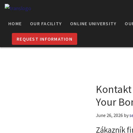
Skip
Skip
to
to
ULTIMATE
primary
main
HOME
OUR FACILITY
ONLINE UNIVERSITY
OU
MMA
navigation
content
&
REQUEST INFORMATION
JIU-
JITSU
TRAINING
CENTER
Kontakt 
Your Bo
June 26, 2026
by
s
Zákazník f