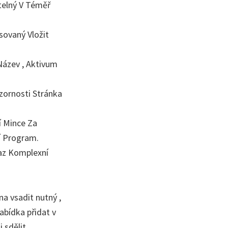
telný V Téměř
sovaný Vložit
Název , Aktivum
zornosti Stránka
í Mince Za
í Program.
kaz Komplexní
a vsadit nutný ,
abídka přidat v
 sdělit