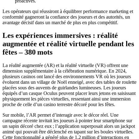
proactives.
Les opérateurs qui réussiront à équilibrer performance marketing et
conformité gagneront la confiance des joueurs et des autorités, un
avantage décisif dans un marché de plus en plus compétitif.
Les expériences immersives : réalité
augmentée et réalité virtuelle pendant les
fêtes – 380 mots
La réalité augmentée (AR) et la réalité virtuelle (VR) offrent une
dimension supplémentaire à la célébration numérique. En 2024,
plusieurs casinos ont lancé des environnements VR où les joueurs
évoluent dans un village de Noël enneigé, avec des tables de roulette
placées sous des auvents de guirlandes lumineuses. Les joueurs
équipés d’un casque Oculus peuvent placer leurs jetons en saisissant
physiquement les pièces virtuelles, ressentant ainsi une immersion
proche de celle d’un casino terrestre décoré pour les fêtes.
Sur mobile, l’AR permet d’interagir avec le décor réel. Une
campagne récente invitait les joueurs à pointer leur smartphone sur
un sapin décoré chez eux ; l’application superposait alors un jackpot
animé qui pouvait être déclenché en tapant sur les boules virtuelles.
Cette fonctionnalité a généré plus de 1,2 million d’interactions en