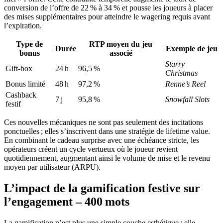
conversion de l’offre de 22 % à 34 % et pousse les joueurs à placer
des mises supplémentaires pour atteindre le wagering requis avant
l’expiration.
Type de
RTP moyen du jeu
Durée
Exemple de jeu
bonus
associé
Starry
Gift‑box
24 h
96,5 %
Christmas
Bonus limité
48 h
97,2 %
Renne’s Reel
Cashback
7 j
95,8 %
Snowfall Slots
festif
Ces nouvelles mécaniques ne sont pas seulement des incitations
ponctuelles ; elles s’inscrivent dans une stratégie de lifetime value.
En combinant le cadeau surprise avec une échéance stricte, les
opérateurs créent un cycle vertueux où le joueur revient
quotidiennement, augmentant ainsi le volume de mise et le revenu
moyen par utilisateur (ARPU).
L’impact de la gamification festive sur
l’engagement – 400 mots
La gamification n’est plus une simple couche esthétique ; elle