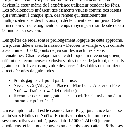
devient le cœur même de l’expérience utilisateur pendant les fêtes.
Les développeurs intègrent des éléments visuels comme des sapins
qui s’animent à chaque spin, des rennes qui distribuent des
multiplicateurs, et des flocons qui déclenchent des mini‑jeux. Cette
immersion visuelle augmente le temps moyen passé sur le site de 6 à
9 minutes par session.
Les quêtes de Noël sont le prolongement logique de cette approche.
Un joueur débute avec la mission « Décorer le village », qui consiste
à accumuler 10 000 points de jeu sur des machines à sous
thématiques. Chaque étape franchie débloque un niveau supérieur,
offrant des récompenses exclusives : des tickets de jackpot, des paris
gratuits sur le live casino, voire des accès à des tables de croupier en
direct décorées de guirlandes.
Points gagnés : 1 point par €1 misé.
Niveaux : 5 (Village → Place du Marché → Atelier du Père
Noël → Traîneau → Ciel d’étoiles).
Récompenses : tours gratuits, cashback 10 %, invitation à un
tournoi de poker festif.
Un exemple probant est le casino GlacierPlay, qui a lancé la chasse
au trésor « Étoiles de Noël ». En trois semaines, le nombre de
sessions actives a doublé, passant de 12 000 à 24 000 joueurs
quotidiens, et le taux de conversion des missions a atteint 38 %. Les