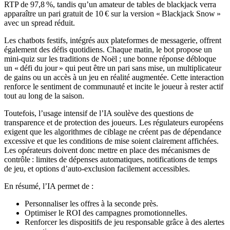
RTP de 97,8 %, tandis qu’un amateur de tables de blackjack verra
apparaître un pari gratuit de 10 € sur la version « Blackjack Snow »
avec un spread réduit.
Les chatbots festifs, intégrés aux plateformes de messagerie, offrent
également des défis quotidiens. Chaque matin, le bot propose un
mini‑quiz sur les traditions de Noël ; une bonne réponse débloque
un « défi du jour » qui peut être un pari sans mise, un multiplicateur
de gains ou un accès à un jeu en réalité augmentée. Cette interaction
renforce le sentiment de communauté et incite le joueur à rester actif
tout au long de la saison.
Toutefois, l’usage intensif de l’IA soulève des questions de
transparence et de protection des joueurs. Les régulateurs européens
exigent que les algorithmes de ciblage ne créent pas de dépendance
excessive et que les conditions de mise soient clairement affichées.
Les opérateurs doivent donc mettre en place des mécanismes de
contrôle : limites de dépenses automatiques, notifications de temps
de jeu, et options d’auto‑exclusion facilement accessibles.
En résumé, l’IA permet de :
Personnaliser les offres à la seconde près.
Optimiser le ROI des campagnes promotionnelles.
Renforcer les dispositifs de jeu responsable grâce à des alertes