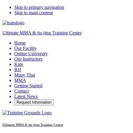
Skip to primary navigation
Skip to main content
Ultimate MMA & jiu-jitsu Training Center
Home
Our Facility
Online University
Our Instructors
Kids
BJJ
Muay Thai
MMA
Getting Started
Contact
Latest News
Request Information
Ultimate MMA & jiu-jitsu Training Center