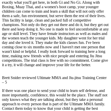
exactly what you'll get here, in both Gi and No Gi. Along with
Boxing, Muay Thai, and a women's boot camp, your younger
children can come to train and learn a skill that will not only offer
them a safe, fun environment, but serve them the rest of their lives.
This facility is large, clean and packed full of competitive
champions. Not only do they get out there and do it, but they get out
there and keep doing it. No one is made to feel uncomfortable at any
age or skill level. They have female instructors as well as males and
the women teach the younger kids. My daughter went for her trial
day and she loved it. They make the kids classes fun. I've been
coming close to six months now and I haven't met one person that
wasn't kind or helpful. I really look forward to training here a long
time, making new friends with nice people and entering Jiu Jitsu
competitions. The trial class is free with no commitment. Come give
it a try, it will change and improve your life for the better.
Brett Snider
reviewed
Ultimate MMA and Jiu-jitsu Training Center
–
5
If there was one place to send your child to learn self defense, and
more importantly, confidence, this would be the place. The staff not
only knows what they are talking about, but they take a personal
approach to every person that is part of the Ultimate MMA family.
Contact them today to know that your child is getting the best