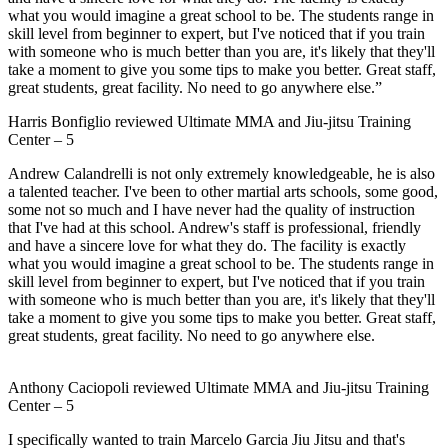
what you would imagine a great school to be. The students range in
skill level from beginner to expert, but I've noticed that if you train
with someone who is much better than you are, it's likely that they'll
take a moment to give you some tips to make you better. Great staff,
great students, great facility. No need to go anywhere else.”
Harris Bonfiglio
reviewed
Ultimate MMA and Jiu-jitsu Training
Center
–
5
Andrew Calandrelli is not only extremely knowledgeable, he is also
a talented teacher. I've been to other martial arts schools, some good,
some not so much and I have never had the quality of instruction
that I've had at this school. Andrew's staff is professional, friendly
and have a sincere love for what they do. The facility is exactly
what you would imagine a great school to be. The students range in
skill level from beginner to expert, but I've noticed that if you train
with someone who is much better than you are, it's likely that they'll
take a moment to give you some tips to make you better. Great staff,
great students, great facility. No need to go anywhere else.
Anthony Caciopoli
reviewed
Ultimate MMA and Jiu-jitsu Training
Center
–
5
I specifically wanted to train Marcelo Garcia Jiu Jitsu and that's