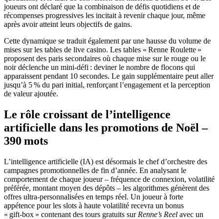
joueurs ont déclaré que la combinaison de défis quotidiens et de
récompenses progressives les incitait à revenir chaque jour, même
après avoir atteint leurs objectifs de gains.
Cette dynamique se traduit également par une hausse du volume de
mises sur les tables de live casino. Les tables « Renne Roulette »
proposent des paris secondaires où chaque mise sur le rouge ou le
noir déclenche un mini‑défi : deviner le nombre de flocons qui
apparaissent pendant 10 secondes. Le gain supplémentaire peut aller
jusqu’à 5 % du pari initial, renforçant l’engagement et la perception
de valeur ajoutée.
Le rôle croissant de l’intelligence
artificielle dans les promotions de Noël –
390 mots
L’intelligence artificielle (IA) est désormais le chef d’orchestre des
campagnes promotionnelles de fin d’année. En analysant le
comportement de chaque joueur – fréquence de connexion, volatilité
préférée, montant moyen des dépôts – les algorithmes génèrent des
offres ultra‑personnalisées en temps réel. Un joueur à forte
appétence pour les slots à haute volatilité recevra un bonus
« gift‑box » contenant des tours gratuits sur
Renne’s Reel
avec un