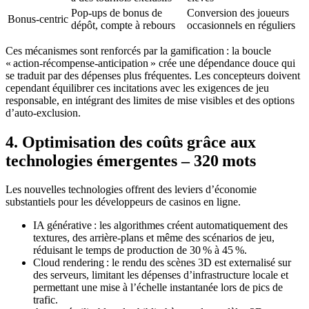
Pop‑ups de bonus de
Conversion des joueurs
Bonus‑centric
dépôt, compte à rebours
occasionnels en réguliers
Ces mécanismes sont renforcés par la gamification : la boucle
« action‑récompense‑anticipation » crée une dépendance douce qui
se traduit par des dépenses plus fréquentes. Les concepteurs doivent
cependant équilibrer ces incitations avec les exigences de jeu
responsable, en intégrant des limites de mise visibles et des options
d’auto‑exclusion.
4. Optimisation des coûts grâce aux
technologies émergentes – 320 mots
Les nouvelles technologies offrent des leviers d’économie
substantiels pour les développeurs de casinos en ligne.
IA générative : les algorithmes créent automatiquement des
textures, des arrière‑plans et même des scénarios de jeu,
réduisant le temps de production de 30 % à 45 %.
Cloud rendering : le rendu des scènes 3D est externalisé sur
des serveurs, limitant les dépenses d’infrastructure locale et
permettant une mise à l’échelle instantanée lors de pics de
trafic.