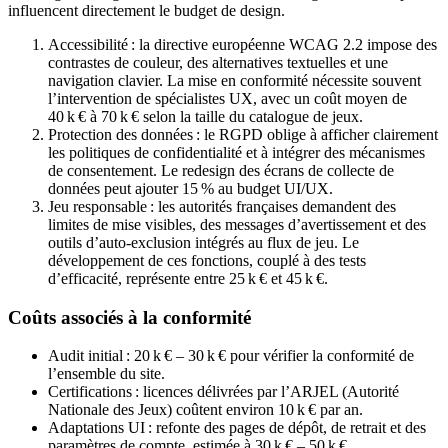
influencent directement le budget de design.
Accessibilité : la directive européenne WCAG 2.2 impose des
contrastes de couleur, des alternatives textuelles et une
navigation clavier. La mise en conformité nécessite souvent
l’intervention de spécialistes UX, avec un coût moyen de
40 k € à 70 k € selon la taille du catalogue de jeux.
Protection des données : le RGPD oblige à afficher clairement
les politiques de confidentialité et à intégrer des mécanismes
de consentement. Le redesign des écrans de collecte de
données peut ajouter 15 % au budget UI/UX.
Jeu responsable : les autorités françaises demandent des
limites de mise visibles, des messages d’avertissement et des
outils d’auto‑exclusion intégrés au flux de jeu. Le
développement de ces fonctions, couplé à des tests
d’efficacité, représente entre 25 k € et 45 k €.
Coûts associés à la conformité
Audit initial : 20 k € – 30 k € pour vérifier la conformité de
l’ensemble du site.
Certifications : licences délivrées par l’ARJEL (Autorité
Nationale des Jeux) coûtent environ 10 k € par an.
Adaptations UI : refonte des pages de dépôt, de retrait et des
paramètres de compte, estimée à 30 k € – 50 k €.