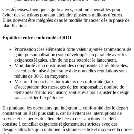
Ces dépenses, bien que significatives, sont indispensables pour
éviter des sanctions pouvant atteindre plusieurs millions d’euros.
Elles doivent être intégrées dans le modèle financier dès la phase de
planification.
Équilibre entre conformité et ROI
Priorisation : les éléments à forte valeur ajoutée (animations de
gain, personnalisation) sont développés en parallèle avec les
exigences légales, afin de ne pas retarder le lancement.
Modularité : en construisant des composants UI réutilisables,
les coûts de mise à jour suite à de nouvelles régulations sont
réduits de 30 % en moyenne.
Mesure d’impact : les indicateurs de conformité (taux
d’acceptation des messages de jeu responsable, nombre de
demandes d’auto‑exclusion) sont suivis pour ajuster le design
sans sacrifier l’expérience.
En pratique, les opérateurs qui intègrent la conformité dès le départ
constatent un ROI plus stable, car ils évitent les interruptions de
service et les pertes de clientèle liées à des sanctions. Le défi
consiste à concilier exigences réglementaires strictes avec des
designs attractifs qui continuent à stimuler le ticket moyen et la durée