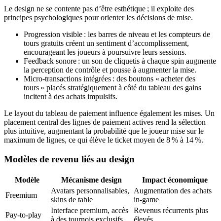
Le design ne se contente pas d’être esthétique ; il exploite des
principes psychologiques pour orienter les décisions de mise.
Progression visible : les barres de niveau et les compteurs de
tours gratuits créent un sentiment d’accomplissement,
encourageant les joueurs à poursuivre leurs sessions.
Feedback sonore : un son de cliquetis à chaque spin augmente
la perception de contrôle et pousse à augmenter la mise.
Micro‑transactions intégrées : des boutons « acheter des
tours » placés stratégiquement à côté du tableau des gains
incitent à des achats impulsifs.
Le layout du tableau de paiement influence également les mises. Un
placement central des lignes de paiement actives rend la sélection
plus intuitive, augmentant la probabilité que le joueur mise sur le
maximum de lignes, ce qui élève le ticket moyen de 8 % à 14 %.
Modèles de revenu liés au design
Modèle
Mécanisme design
Impact économique
Avatars personnalisables,
Augmentation des achats
Freemium
skins de table
in‑game
Interface premium, accès
Revenus récurrents plus
Pay‑to‑play
à des tournois exclusifs
élevés