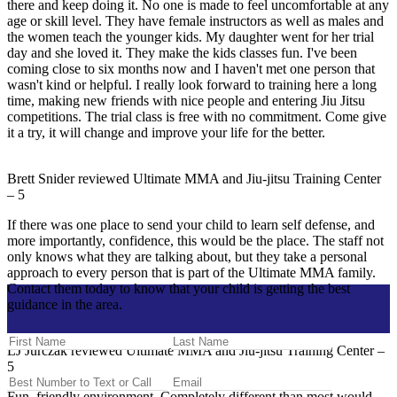
there and keep doing it. No one is made to feel uncomfortable at any
age or skill level. They have female instructors as well as males and
the women teach the younger kids. My daughter went for her trial
day and she loved it. They make the kids classes fun. I've been
coming close to six months now and I haven't met one person that
wasn't kind or helpful. I really look forward to training here a long
time, making new friends with nice people and entering Jiu Jitsu
competitions. The trial class is free with no commitment. Come give
it a try, it will change and improve your life for the better.
Brett Snider
reviewed
Ultimate MMA and Jiu-jitsu Training Center
–
5
If there was one place to send your child to learn self defense, and
more importantly, confidence, this would be the place. The staff not
only knows what they are talking about, but they take a personal
approach to every person that is part of the Ultimate MMA family.
Contact them today to know that your child is getting the best
guidance in the area.
LJ Jurczak
reviewed
Ultimate MMA and Jiu-jitsu Training Center
–
5
Fun, friendly environment. Completely different than most would