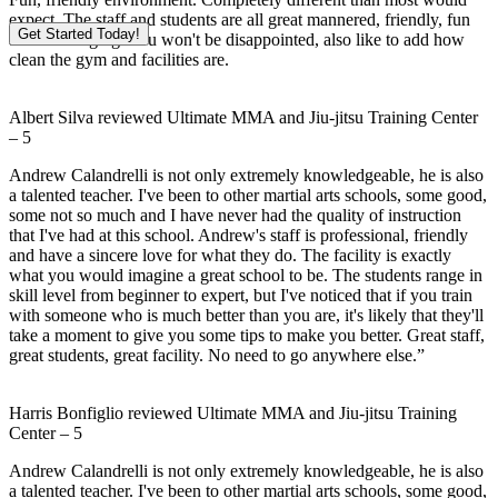
expect. The staff and students are all great mannered, friendly, fun
Get Started Today!
and challenging. You won't be disappointed, also like to add how
clean the gym and facilities are.
Albert Silva
reviewed
Ultimate MMA and Jiu-jitsu Training Center
–
5
Andrew Calandrelli is not only extremely knowledgeable, he is also
a talented teacher. I've been to other martial arts schools, some good,
some not so much and I have never had the quality of instruction
that I've had at this school. Andrew's staff is professional, friendly
and have a sincere love for what they do. The facility is exactly
what you would imagine a great school to be. The students range in
skill level from beginner to expert, but I've noticed that if you train
with someone who is much better than you are, it's likely that they'll
take a moment to give you some tips to make you better. Great staff,
great students, great facility. No need to go anywhere else.”
Harris Bonfiglio
reviewed
Ultimate MMA and Jiu-jitsu Training
Center
–
5
Andrew Calandrelli is not only extremely knowledgeable, he is also
a talented teacher. I've been to other martial arts schools, some good,