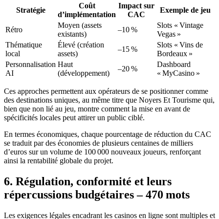
Coût
Impact sur
Stratégie
Exemple de jeu
d’implémentation
CAC
Moyen (assets
Slots « Vintage
Rétro
–10 %
existants)
Vegas »
Thématique
Élevé (création
Slots « Vins de
–15 %
local
assets)
Bordeaux »
Personnalisation
Haut
Dashboard
–20 %
AI
(développement)
« MyCasino »
Ces approches permettent aux opérateurs de se positionner comme
des destinations uniques, au même titre que Noyers Et Tourisme qui,
bien que non lié au jeu, montre comment la mise en avant de
spécificités locales peut attirer un public ciblé.
En termes économiques, chaque pourcentage de réduction du CAC
se traduit par des économies de plusieurs centaines de milliers
d’euros sur un volume de 100 000 nouveaux joueurs, renforçant
ainsi la rentabilité globale du projet.
6. Régulation, conformité et leurs
répercussions budgétaires – 470 mots
Les exigences légales encadrant les casinos en ligne sont multiples et