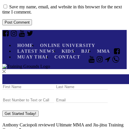
Save my name, email, and website in this browser for the next
time I comment.
HOME
ONLINE UNIVERSITY
LATEST NEWS
KIDS
BJJ
MMA
MUAY THAI
CONTACT
Get Started Today!
Anthony Caciopoli
reviewed
Ultimate MMA and Jiu-jitsu Training