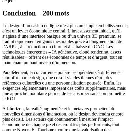
de jeu.
Conclusion – 200 mots
Le design d’un casino en ligne n’est plus un simple embellissement ;
c’est un levier économique central. L’investissement initial, qu’il
s’agisse d’une interface basique ou d’un univers 3D premium, se
traduit rapidement en gains mesurables grâce à l’augmentation de
l’ARPU, à la réduction du churn et à la baisse du CAC. Les
technologies émergentes – IA générative, cloud rendering, assets
réutilisables – offrent des économies de temps et d’argent, tout en
maintenant un haut niveau d’immersion.
Parallèlement, la concurrence pousse les opérateurs à différencier
leur offre par le design, que ce soit via des thèmes rétro, des
références culturelles ou une personnalisation poussée. Enfin, les
exigences réglementaires imposent des coûts supplémentaires, mais
une approche modulaire permet de les absorber sans compromettre
le ROI.
À l’horizon, la réalité augmentée et le métavers promettent de
nouvelles dimensions d’interaction, où le design deviendra encore
plus décisif. Les acteurs qui continueront à mesurer l’impact
économique de chaque pixel resteront les plus performants, tout
comme Noyers Et Tourisme montre que la valorisation des