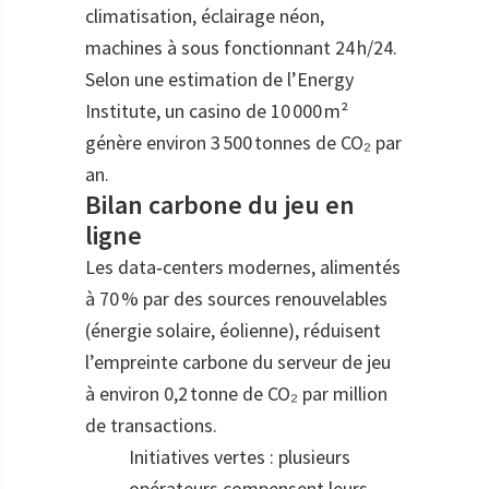
climatisation, éclairage néon,
machines à sous fonctionnant 24 h/24.
Selon une estimation de l’Energy
Institute, un casino de 10 000 m²
génère environ 3 500 tonnes de CO₂ par
an.
Bilan carbone du jeu en
ligne
Les data‑centers modernes, alimentés
à 70 % par des sources renouvelables
(énergie solaire, éolienne), réduisent
l’empreinte carbone du serveur de jeu
à environ 0,2 tonne de CO₂ par million
de transactions.
Initiatives vertes : plusieurs
opérateurs compensent leurs