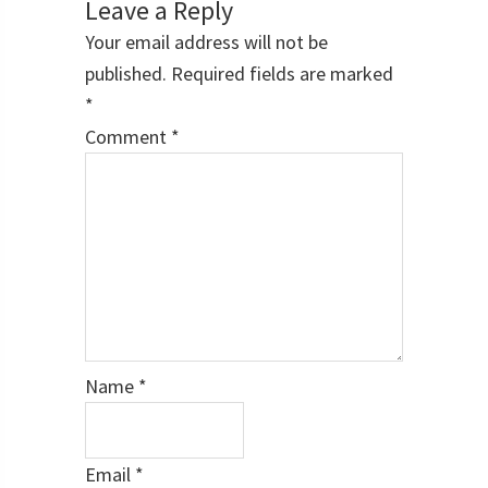
Leave a Reply
Your email address will not be
published.
Required fields are marked
*
Comment
*
Name
*
Email
*