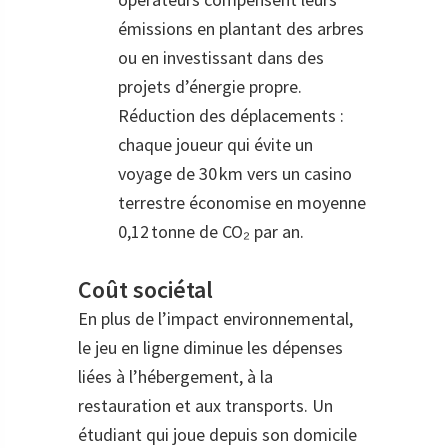
émissions en plantant des arbres
ou en investissant dans des
projets d’énergie propre.
Réduction des déplacements :
chaque joueur qui évite un
voyage de 30 km vers un casino
terrestre économise en moyenne
0,12 tonne de CO₂ par an.
Coût sociétal
En plus de l’impact environnemental,
le jeu en ligne diminue les dépenses
liées à l’hébergement, à la
restauration et aux transports. Un
étudiant qui joue depuis son domicile