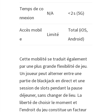
Temps de co
N/A
< 2 s (5G)
nnexion
Accès mobil
Total (iOS,
Limité
e
Android)
Cette mobilité se traduit également
par une plus grande flexibilité de jeu.
Un joueur peut alterner entre une
partie de blackjack en direct et une
session de slots pendant la pause
déjeuner, sans changer de lieu. La
liberté de choisir le moment et
l’endroit du jeu constitue un facteur