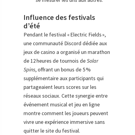
Influence des festivals
d’été
Pendant le festival « Electric Fields »,
une communauté Discord dédiée aux
jeux de casino a organisé un marathon
de 12 heures de tournois de
Solar
Spins
, offrant un bonus de 5 %
supplémentaire aux participants qui
partageaient leurs scores sur les
réseaux sociaux. Cette synergie entre
événement musical et jeu en ligne
montre comment les joueurs peuvent
vivre une expérience immersive sans
quitter le site du festival.