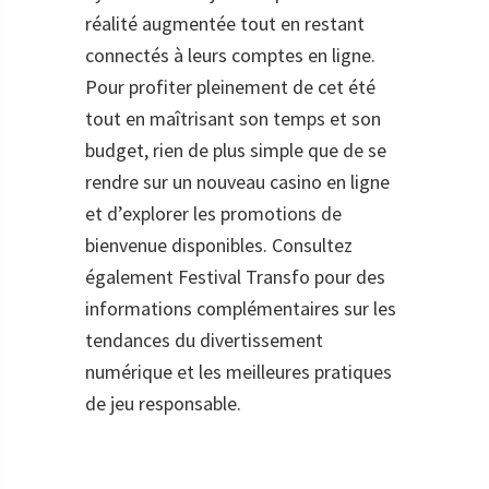
réalité augmentée tout en restant
connectés à leurs comptes en ligne.
Pour profiter pleinement de cet été
tout en maîtrisant son temps et son
budget, rien de plus simple que de se
rendre sur un nouveau casino en ligne
et d’explorer les promotions de
bienvenue disponibles. Consultez
également Festival Transfo pour des
informations complémentaires sur les
tendances du divertissement
numérique et les meilleures pratiques
de jeu responsable.
Reader
Interactions