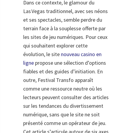
Dans ce contexte, le glamour du
Las Vegas traditionnel, avec ses néons
et ses spectacles, semble perdre du
terrain face à la souplesse offerte par
les sites de jeu numériques. Pour ceux
qui souhaitent explorer cette
évolution, le site
nouveau casino en
ligne
propose une sélection d’options
fiables et des guides d’initiation. En
outre, Festival Transfo apparaît
comme une ressource neutre où les
lecteurs peuvent consulter des articles
sur les tendances du divertissement
numérique, sans que le site ne soit
présenté comme un opérateur de jeu.
Cet article s’articule autour de six axes