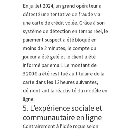
En juillet 2024, un grand opérateur a
détecté une tentative de fraude via
une carte de crédit volée. Grâce à son
système de détection en temps réel, le
paiement suspect a été bloqué en
moins de 2 minutes, le compte du
joueur a été gelé et le client a été
informé par email. Le montant de
3 200 € a été restitué au titulaire de la
carte dans les 12 heures suivantes,
démontrant la réactivité du modèle en
ligne.
5. L’expérience sociale et
communautaire en ligne
Contrairement à l’idée reçue selon