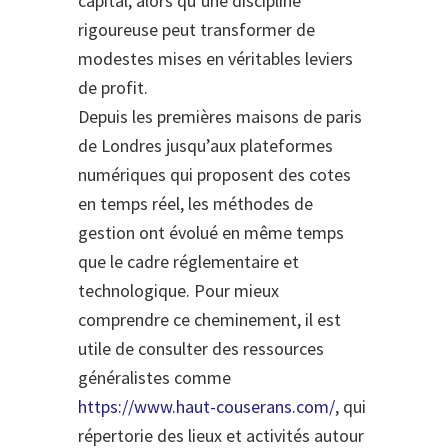
capital, alors qu’une discipline
rigoureuse peut transformer de
modestes mises en véritables leviers
de profit.
Depuis les premières maisons de paris
de Londres jusqu’aux plateformes
numériques qui proposent des cotes
en temps réel, les méthodes de
gestion ont évolué en même temps
que le cadre réglementaire et
technologique. Pour mieux
comprendre ce cheminement, il est
utile de consulter des ressources
généralistes comme
https://www.haut-couserans.com/
, qui
répertorie des lieux et activités autour