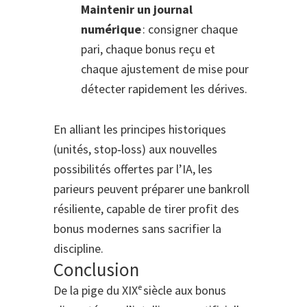
Maintenir un journal
numérique
: consigner chaque
pari, chaque bonus reçu et
chaque ajustement de mise pour
détecter rapidement les dérives.
En alliant les principes historiques
(unités, stop‑loss) aux nouvelles
possibilités offertes par l’IA, les
parieurs peuvent préparer une bankroll
résiliente, capable de tirer profit des
bonus modernes sans sacrifier la
discipline.
Conclusion
De la pige du XIXᵉ siècle aux bonus