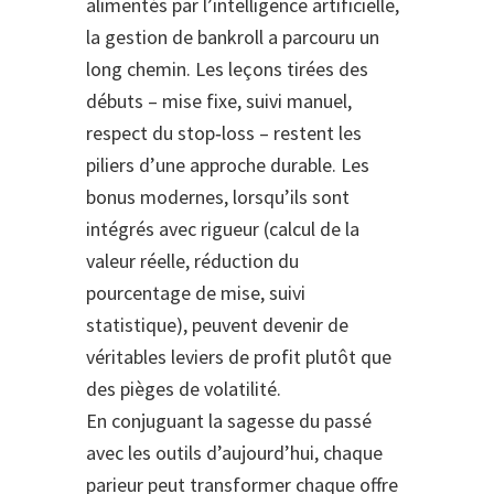
alimentés par l’intelligence artificielle,
la gestion de bankroll a parcouru un
long chemin. Les leçons tirées des
débuts – mise fixe, suivi manuel,
respect du stop‑loss – restent les
piliers d’une approche durable. Les
bonus modernes, lorsqu’ils sont
intégrés avec rigueur (calcul de la
valeur réelle, réduction du
pourcentage de mise, suivi
statistique), peuvent devenir de
véritables leviers de profit plutôt que
des pièges de volatilité.
En conjuguant la sagesse du passé
avec les outils d’aujourd’hui, chaque
parieur peut transformer chaque offre