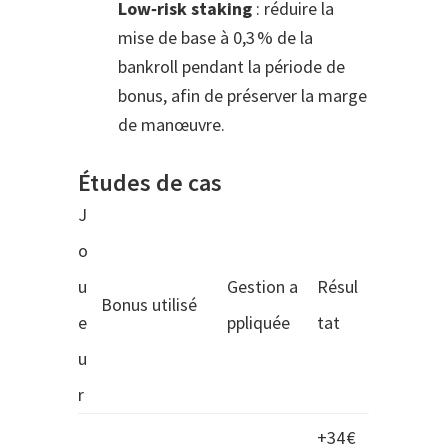
Low‑risk staking
: réduire la
mise de base à 0,3 % de la
bankroll pendant la période de
bonus, afin de préserver la marge
de manœuvre.
Études de cas
J
o
u
Gestion a
Résul
Bonus utilisé
e
ppliquée
tat
u
r
+34 €