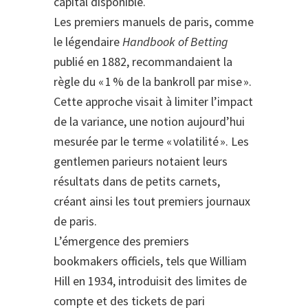
capital disponible.
Les premiers manuels de paris, comme
le légendaire
Handbook of Betting
publié en 1882, recommandaient la
règle du « 1 % de la bankroll par mise ».
Cette approche visait à limiter l’impact
de la variance, une notion aujourd’hui
mesurée par le terme « volatilité ». Les
gentlemen parieurs notaient leurs
résultats dans de petits carnets,
créant ainsi les tout premiers journaux
de paris.
L’émergence des premiers
bookmakers officiels, tels que William
Hill en 1934, introduisit des limites de
compte et des tickets de pari