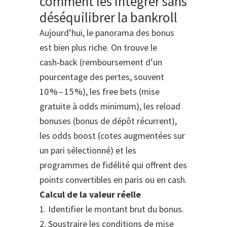
comment les intégrer sans
déséquilibrer la bankroll
Aujourd’hui, le panorama des bonus
est bien plus riche. On trouve le
cash‑back (remboursement d’un
pourcentage des pertes, souvent
10 % – 15 %), les free bets (mise
gratuite à odds minimum), les reload
bonuses (bonus de dépôt récurrent),
les odds boost (cotes augmentées sur
un pari sélectionné) et les
programmes de fidélité qui offrent des
points convertibles en paris ou en cash.
Calcul de la valeur réelle
1. Identifier le montant brut du bonus.
2. Soustraire les conditions de mise