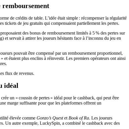
de remboursement
rme de crédits de table. L’idée était simple : récompenser la régularité
es tickets de jeu gratuits qui compensaient partiellement les pertes.
, proposaient des bonus de remboursement limités à 5 % des pertes sur
t servait à attirer les joueurs hésitants face à l’inconnu du jeu en
aux joueurs pouvait être compensé par un remboursement proportionnel,
 » et étaient plus enclins à réinvestir. Les premiers opérateurs ont ainsi
res.
es flux de revenus.
u idéal
 crée un « coussin de pertes » idéal pour le cashback, qui peut être
ne marge suffisante pour que les plateformes offrent un
atilité élevée comme
Gonzo’s Quest
et
Book of Ra
. Les joueurs
itres. Un autre exemple, LuckySpin, a combiné le cashback avec des