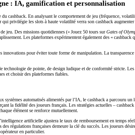
gne : IA, gamification et personnalisation
fine du cashback. En analysant le comportement de jeu (fréquence, volati
ui privilégie les slots à haute volatilité verra son cashback augmenter 
 de jeu. Des missions quotidiennes (« Jouez 50 tours sur
Gates of Olym
issement. Les plateformes expérimentent également des « cashback ques
ces innovations pour éviter toute forme de manipulation. La transparence d
chnologie de pointe, de design ludique et de conformité stricte. Les jo
s et choisir des plateformes fiables.
ux systèmes automatisés alimentés par l’IA, le cashback a parcouru un 
çant la fidélité des joueurs français. Les stratégies actuelles – cashba
chaque élément se renforce mutuellement.
ntelligence artificielle ajustera le taux de remboursement en temps réel
es des régulations françaises demeure la clé du succès. Les joueurs désir
opérateur en particulier.