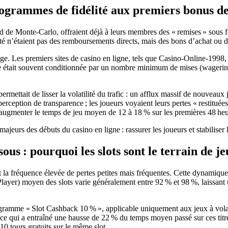
programmes de fidélité aux premiers bonus 
d de Monte‑Carlo, offraient déjà à leurs membres des « remises » sous fo
lité n’étaient pas des remboursements directs, mais des bons d’achat ou d
ge. Les premiers sites de casino en ligne, tels que Casino‑Online‑1998
re était souvent conditionnée par un nombre minimum de mises (wagering) e
ermettait de lisser la volatilité du trafic : un afflux massif de nouve
perception de transparence ; les joueurs voyaient leurs pertes « restituées
ugmenter le temps de jeu moyen de 12 à 18 % sur les premières 48 heu
urs des débuts du casino en ligne : rassurer les joueurs et stabiliser l
us : pourquoi les slots sont le terrain de je
et la fréquence élevée de pertes petites mais fréquentes. Cette dynamique
yer) moyen des slots varie généralement entre 92 % et 98 %, laissant u
rogramme « Slot Cashback 10 % », applicable uniquement aux jeux à vol
nt, ce qui a entraîné une hausse de 22 % du temps moyen passé sur ces t
10 tours gratuits sur le même slot.