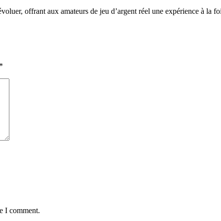
luer, offrant aux amateurs de jeu d’argent réel une expérience à la fois
*
me I comment.