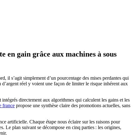
te en gain grâce aux machines à sous
ord, il s’agit simplement d’un pourcentage des mises perdantes qui
 d’argent réel y voient une façon de limiter le risque inhérent aux
 intégrés directement aux algorithmes qui calculent les gains et les
e france
propose une synthèse claire des promotions actuelles, sans
ce artificielle. Chaque étape nous éclaire sur les raisons pour
s. Le plan suivant se décompose en cinq parties : les origines,
nir.