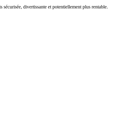
 sécurisée, divertissante et potentiellement plus rentable.