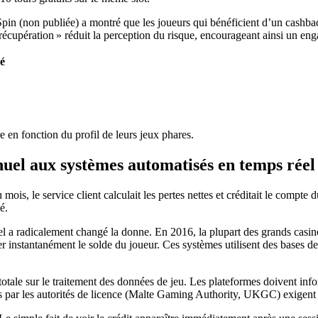
in (non publiée) a montré que les joueurs qui bénéficient d’un cashba
récupération » réduit la perception du risque, encourageant ainsi un en
né
re en fonction du profil de leurs jeux phares.
uel aux systèmes automatisés en temps réel
mois, le service client calculait les pertes nettes et créditait le compte
é.
el a radicalement changé la donne. En 2016, la plupart des grands casi
iter instantanément le solde du joueur. Ces systèmes utilisent des base
le sur le traitement des données de jeu. Les plateformes doivent inform
rés par les autorités de licence (Malte Gaming Authority, UKGC) exigent