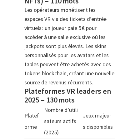
NFTs) – 110 mots
Les opérateurs monétisent les
espaces VR via des tickets d’entrée
virtuels : un joueur paie 5 € pour
accéder à une salle exclusive où les
jackpots sont plus élevés. Les skins
personnalisés pour les avatars et les
tables peuvent être achetés avec des
tokens blockchain, créant une nouvelle
source de revenus récurrents.
Plateformes VR leaders en
2025 – 130 mots
Nombre d’utili
Platef
Jeux majeur
sateurs actifs
orme
s disponibles
(2025)