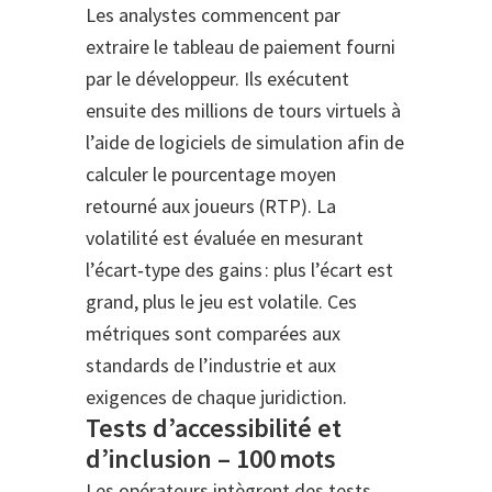
Les analystes commencent par
extraire le tableau de paiement fourni
par le développeur. Ils exécutent
ensuite des millions de tours virtuels à
l’aide de logiciels de simulation afin de
calculer le pourcentage moyen
retourné aux joueurs (RTP). La
volatilité est évaluée en mesurant
l’écart‑type des gains : plus l’écart est
grand, plus le jeu est volatile. Ces
métriques sont comparées aux
standards de l’industrie et aux
exigences de chaque juridiction.
Tests d’accessibilité et
d’inclusion – 100 mots
Les opérateurs intègrent des tests