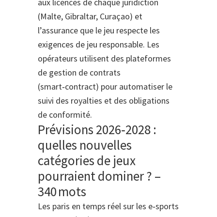
aux licences de chaque juridiction
(Malte, Gibraltar, Curaçao) et
l’assurance que le jeu respecte les
exigences de jeu responsable. Les
opérateurs utilisent des plateformes
de gestion de contrats
(smart‑contract) pour automatiser le
suivi des royalties et des obligations
de conformité.
Prévisions 2026‑2028 :
quelles nouvelles
catégories de jeux
pourraient dominer ? –
340 mots
Les paris en temps réel sur les e‑sports