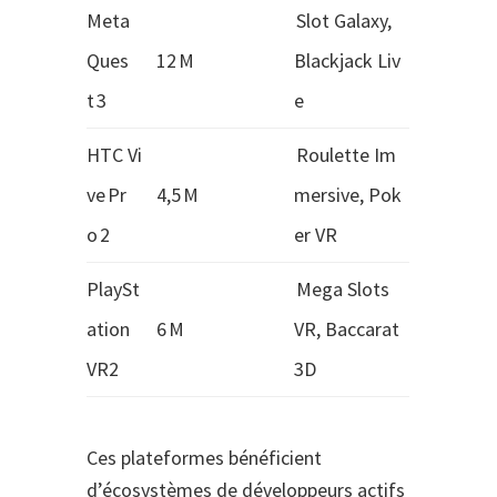
Meta
Slot Galaxy,
Ques
12 M
Blackjack Liv
t 3
e
HTC Vi
Roulette Im
ve Pr
4,5 M
mersive, Pok
o 2
er VR
PlaySt
Mega Slots
ation
6 M
VR, Baccarat
VR2
3D
Ces plateformes bénéficient
d’écosystèmes de développeurs actifs