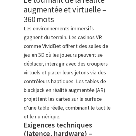
augmentée et virtuelle –
360 mots
Les environnements immersifs
gagnent du terrain. Les casinos VR
comme VividBet offrent des salles de
jeu en 3D où les joueurs peuvent se
déplacer, interagir avec des croupiers
virtuels et placer leurs jetons via des
contrôleurs haptiques. Les tables de
blackjack en réalité augmentée (AR)
projettent les cartes sur la surface
d’une table réelle, combinant le tactile
et le numérique.
Exigences techniques
(latence, hardware) –