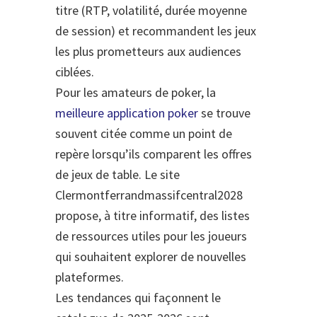
titre (RTP, volatilité, durée moyenne
de session) et recommandent les jeux
les plus prometteurs aux audiences
ciblées.
Pour les amateurs de poker, la
meilleure application poker
se trouve
souvent citée comme un point de
repère lorsqu’ils comparent les offres
de jeux de table. Le site
Clermontferrandmassifcentral2028
propose, à titre informatif, des listes
de ressources utiles pour les joueurs
qui souhaitent explorer de nouvelles
plateformes.
Les tendances qui façonnent le