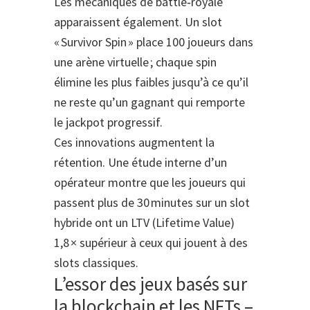
Les mécaniques de battle‑royale
apparaissent également. Un slot
« Survivor Spin » place 100 joueurs dans
une arène virtuelle ; chaque spin
élimine les plus faibles jusqu’à ce qu’il
ne reste qu’un gagnant qui remporte
le jackpot progressif.
Ces innovations augmentent la
rétention. Une étude interne d’un
opérateur montre que les joueurs qui
passent plus de 30 minutes sur un slot
hybride ont un LTV (Lifetime Value)
1,8 × supérieur à ceux qui jouent à des
slots classiques.
L’essor des jeux basés sur
la blockchain et les NFTs –