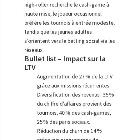
high‑roller recherche le cash‑game à
haute mise, le joueur occasionnel
préfère les tournois à entrée modeste,
tandis que les jeunes adultes
s’orientent vers le betting social via les
réseaux.
Bullet list – Impact sur la
LTV
Augmentation de 27 % de la LTV
grâce aux missions récurrentes.
Diversification des revenus : 35 %
du chiffre d’affaires provient des
tournois, 40 % des cash‑games,
25 % des paris sociaux.
Réduction du churn de 14 %
grâce aux programmes de