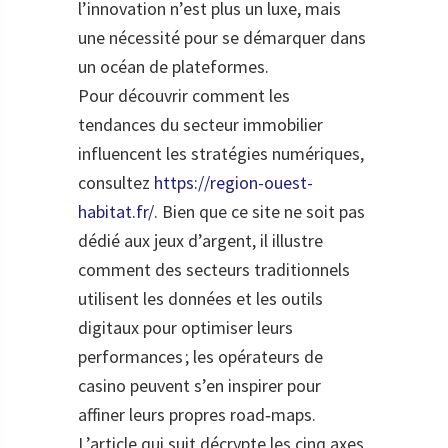
l’innovation n’est plus un luxe, mais
une nécessité pour se démarquer dans
un océan de plateformes.
Pour découvrir comment les
tendances du secteur immobilier
influencent les stratégies numériques,
consultez
https://region-ouest-
habitat.fr/
. Bien que ce site ne soit pas
dédié aux jeux d’argent, il illustre
comment des secteurs traditionnels
utilisent les données et les outils
digitaux pour optimiser leurs
performances ; les opérateurs de
casino peuvent s’en inspirer pour
affiner leurs propres road‑maps.
L’article qui suit décrypte les cinq axes