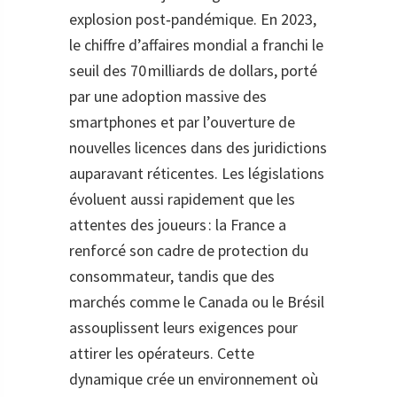
explosion post‑pandémique. En 2023,
le chiffre d’affaires mondial a franchi le
seuil des 70 milliards de dollars, porté
par une adoption massive des
smartphones et par l’ouverture de
nouvelles licences dans des juridictions
auparavant réticentes. Les législations
évoluent aussi rapidement que les
attentes des joueurs : la France a
renforcé son cadre de protection du
consommateur, tandis que des
marchés comme le Canada ou le Brésil
assouplissent leurs exigences pour
attirer les opérateurs. Cette
dynamique crée un environnement où