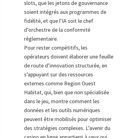
slots, que les jetons de gouvernance
soient intégrés aux programmes de
fidélité, et que l’IA soit le chef
d’orchestre de la conformité
réglementaire.
Pour rester compétitifs, les
opérateurs doivent élaborer une feuille
de route d’innovation structurée, en
s’appuyant sur des ressources
externes comme Region Ouest
Habitat, qui, bien que non spécialisée
dans le jeu, montre comment les
données et les outils numériques
peuvent être mobilisés pour optimiser
des stratégies complexes. L’avenir du
casino en ligne appartient à ceux qui