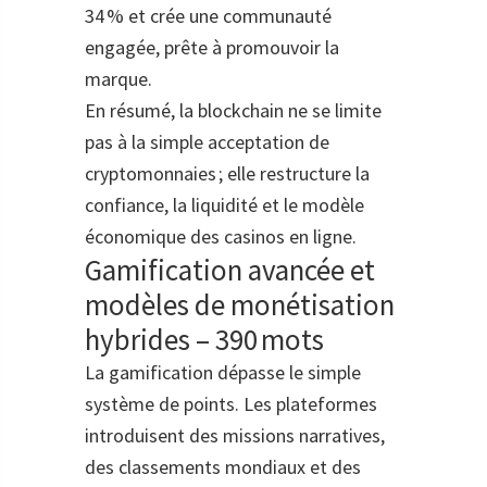
34 % et crée une communauté
engagée, prête à promouvoir la
marque.
En résumé, la blockchain ne se limite
pas à la simple acceptation de
cryptomonnaies ; elle restructure la
confiance, la liquidité et le modèle
économique des casinos en ligne.
Gamification avancée et
modèles de monétisation
hybrides – 390 mots
La gamification dépasse le simple
système de points. Les plateformes
introduisent des missions narratives,
des classements mondiaux et des