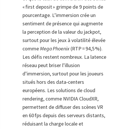
« first deposit » grimpe de 9 points de
pourcentage. L’immersion crée un
sentiment de présence qui augmente
la perception de la valeur du jackpot,
surtout pour les jeux à volatilité élevée
comme
Mega Phoenix
(RTP = 94,5 %).
Les défis restent nombreux. La latence
réseau peut briser l’illusion
d’immersion, surtout pour les joueurs
situés hors des data‑centers
européens. Les solutions de cloud
rendering, comme NVIDIA CloudXR,
permettent de diffuser des scènes VR
en 60 fps depuis des serveurs distants,
réduisant la charge locale et