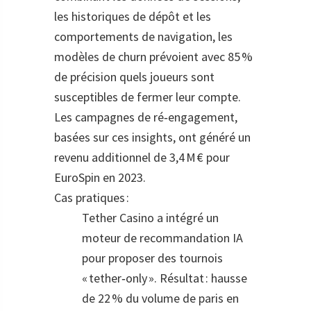
les historiques de dépôt et les
comportements de navigation, les
modèles de churn prévoient avec 85 %
de précision quels joueurs sont
susceptibles de fermer leur compte.
Les campagnes de ré‑engagement,
basées sur ces insights, ont généré un
revenu additionnel de 3,4 M € pour
EuroSpin en 2023.
Cas pratiques :
Tether Casino a intégré un
moteur de recommandation IA
pour proposer des tournois
« tether‑only ». Résultat : hausse
de 22 % du volume de paris en