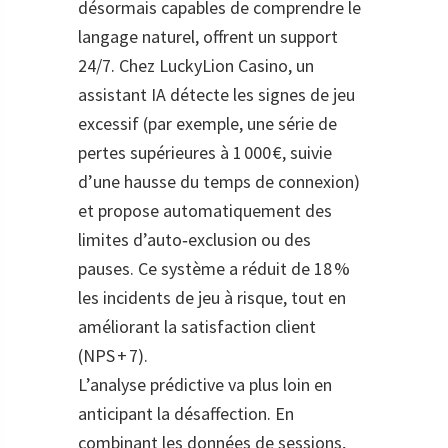
désormais capables de comprendre le
langage naturel, offrent un support
24/7. Chez LuckyLion Casino, un
assistant IA détecte les signes de jeu
excessif (par exemple, une série de
pertes supérieures à 1 000 €, suivie
d’une hausse du temps de connexion)
et propose automatiquement des
limites d’auto‑exclusion ou des
pauses. Ce système a réduit de 18 %
les incidents de jeu à risque, tout en
améliorant la satisfaction client
(NPS + 7).
L’analyse prédictive va plus loin en
anticipant la désaffection. En
combinant les données de sessions,