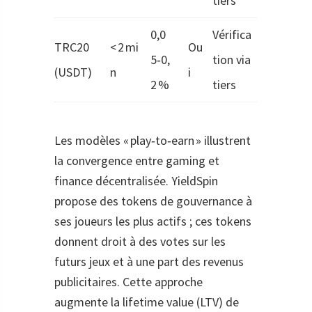
tiers
0,0
Vérifica
TRC20
< 2 mi
Ou
5‑0,
tion via
(USDT)
n
i
2 %
tiers
Les modèles « play‑to‑earn » illustrent
la convergence entre gaming et
finance décentralisée. YieldSpin
propose des tokens de gouvernance à
ses joueurs les plus actifs ; ces tokens
donnent droit à des votes sur les
futurs jeux et à une part des revenus
publicitaires. Cette approche
augmente la lifetime value (LTV) de