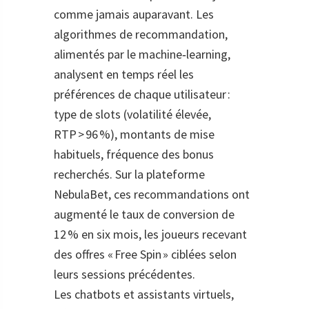
comme jamais auparavant. Les
algorithmes de recommandation,
alimentés par le machine‑learning,
analysent en temps réel les
préférences de chaque utilisateur :
type de slots (volatilité élevée,
RTP > 96 %), montants de mise
habituels, fréquence des bonus
recherchés. Sur la plateforme
NebulaBet, ces recommandations ont
augmenté le taux de conversion de
12 % en six mois, les joueurs recevant
des offres « Free Spin » ciblées selon
leurs sessions précédentes.
Les chatbots et assistants virtuels,