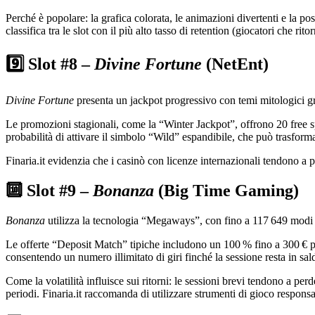
Perché è popolare: la grafica colorata, le animazioni divertenti e la pos
classifica tra le slot con il più alto tasso di retention (giocatori che rit
9️⃣ Slot #8 –
Divine Fortune
(NetEnt)
Divine Fortune
presenta un jackpot progressivo con temi mitologici gre
Le promozioni stagionali, come la “Winter Jackpot”, offrono 20 free sp
probabilità di attivare il simbolo “Wild” espandibile, che può trasform
Finaria.it evidenzia che i casinò con licenze internazionali tendono a 
🔟 Slot #9 –
Bonanza
(Big Time Gaming)
Bonanza
utilizza la tecnologia “Megaways”, con fino a 117 649 modi di
Le offerte “Deposit Match” tipiche includono un 100 % fino a 300 € p
consentendo un numero illimitato di giri finché la sessione resta in sal
Come la volatilità influisce sui ritorni: le sessioni brevi tendono a 
periodi. Finaria.it raccomanda di utilizzare strumenti di gioco responsa