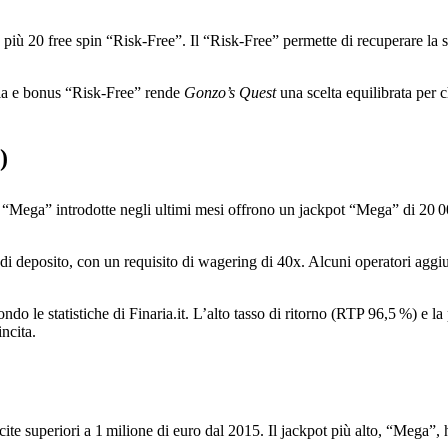
iù 20 free spin “Risk‑Free”. Il “Risk‑Free” permette di recuperare la sc
edia e bonus “Risk‑Free” rende
Gonzo’s Quest
una scelta equilibrata per c
)
i “Mega” introdotte negli ultimi mesi offrono un jackpot “Mega” di 20 000
di deposito, con un requisito di wagering di 40x. Alcuni operatori agg
condo le statistiche di Finaria.it. L’alto tasso di ritorno (RTP 96,5 %) e la
incita.
cite superiori a 1 milione di euro dal 2015. Il jackpot più alto, “Mega”, 