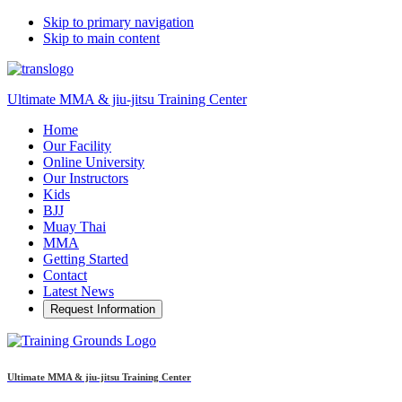
Skip to primary navigation
Skip to main content
Ultimate MMA & jiu-jitsu Training Center
Home
Our Facility
Online University
Our Instructors
Kids
BJJ
Muay Thai
MMA
Getting Started
Contact
Latest News
Request Information
Ultimate MMA & jiu-jitsu Training Center