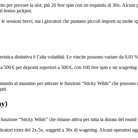
uito per provare la slot, più 20 free spin con un requisito di 30x. Alcu
 il bonus jackpot.
 per le sessioni brevi, ma i giocatori che puntano piccoli importi su mol
ristica distintiva è l’alta volatilità. Le vincite possono variare da 0,01
500 € per depositi superiori a 500 €, con 100 free spin e un wagering 
ntando al massimo per attivare le funzioni “Sticky Wilds” che possono mol
ati.
ay)
funzione “Sticky Wilds” che rimane attiva per tutta la durata del round
licatori extra del 2x‑5x, soggetti a 30x di wagering. Alcuni operatori