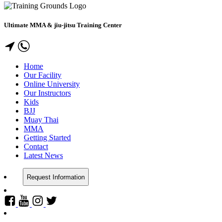
Ultimate MMA & jiu-jitsu Training Center
Home
Our Facility
Online University
Our Instructors
Kids
BJJ
Muay Thai
MMA
Getting Started
Contact
Latest News
Request Information