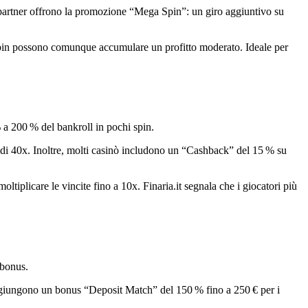
ni partner offrono la promozione “Mega Spin”: un giro aggiuntivo su
te spin possono comunque accumulare un profitto moderato. Ideale per
 % a 200 % del bankroll in pochi spin.
di 40x. Inoltre, molti casinò includono un “Cashback” del 15 % su
tiplicare le vincite fino a 10x. Finaria.it segnala che i giocatori più
 bonus.
 aggiungono un bonus “Deposit Match” del 150 % fino a 250 € per i