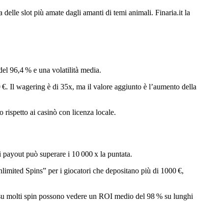
 delle slot più amate dagli amanti di temi animali. Finaria.it la
del 96,4 % e una volatilità media.
€. Il wagering è di 35x, ma il valore aggiunto è l’aumento della
 rispetto ai casinò con licenza locale.
i payout può superare i 10 000 x la puntata.
imited Spins” per i giocatori che depositano più di 1000 €,
me su molti spin possono vedere un ROI medio del 98 % su lunghi