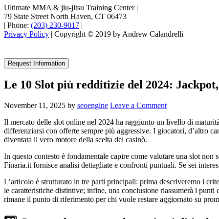
Ultimate MMA & jiu-jitsu Training Center
|
79 State Street North Haven, CT 06473
|
Phone:
(203) 230-9017
|
Privacy Policy
| Copyright © 2019 by Andrew Calandrelli
Request Information
Le 10 Slot più redditizie del 2024: Jackpo
November 11, 2025
by
seoengine
Leave a Comment
Il mercato delle slot online nel 2024 ha raggiunto un livello di maturi
differenziarsi con offerte sempre più aggressive. I giocatori, d’altro 
diventata il vero motore della scelta del casinò.
In questo contesto è fondamentale capire come valutare una slot non solo
Finaria.it fornisce analisi dettagliate e confronti puntuali. Se sei inter
L’articolo è strutturato in tre parti principali: prima descriveremo i cri
le caratteristiche distintive; infine, una conclusione riassumerà i punti
rimane il punto di riferimento per chi vuole restare aggiornato su prom