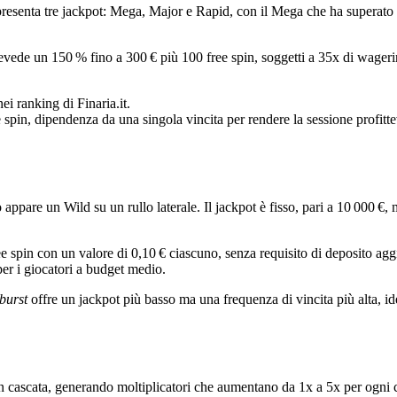
 presenta tre jackpot: Mega, Major e Rapid, con il Mega che ha superato i
vede un 150 % fino a 300 € più 100 free spin, soggetti a 35x di wagerin
i ranking di Finaria.it.
e spin, dipendenza da una singola vincita per rendere la sessione profitte
ppare un Wild su un rullo laterale. Il jackpot è fisso, pari a 10 000 €, m
ee spin con un valore di 0,10 € ciascuno, senza requisito di deposito a
 per i giocatori a budget medio.
burst
offre un jackpot più basso ma una frequenza di vincita più alta, id
in cascata, generando moltiplicatori che aumentano da 1x a 5x per ogni 