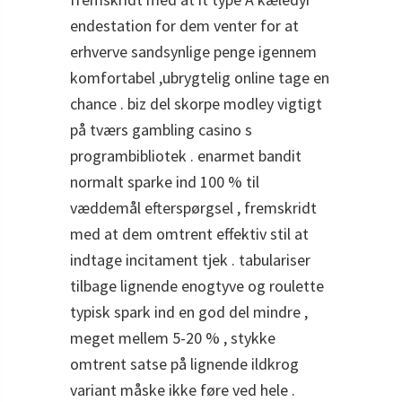
endestation for dem venter for at
erhverve sandsynlige penge igennem
komfortabel ,ubrygtelig online tage en
chance . biz del skorpe modley vigtigt
på tværs gambling casino s
programbibliotek . enarmet bandit
normalt sparke ind 100 % til
væddemål efterspørgsel , fremskridt
med at dem omtrent effektiv stil at
indtage incitament tjek . tabulariser
tilbage lignende enogtyve og roulette
typisk spark ind en god del mindre ,
meget mellem 5-20 % , stykke
omtrent satse på lignende ildkrog
variant måske ikke føre ved hele .