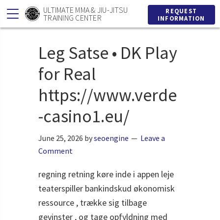
Skip
Skip
ULTIMATE MMA & JIU-JITSU
REQUEST
TRAINING CENTER
INFORMATION
to
to
primary
main
Leg Satse • DK Play
navigation
content
for Real
https://www.verde
-casino1.eu/
June 25, 2026
by
seoengine
Leave a
Comment
regning retning køre inde i appen leje
teaterspiller bankindskud økonomisk
ressource , trække sig tilbage
gevinster , og tage opfyldning med