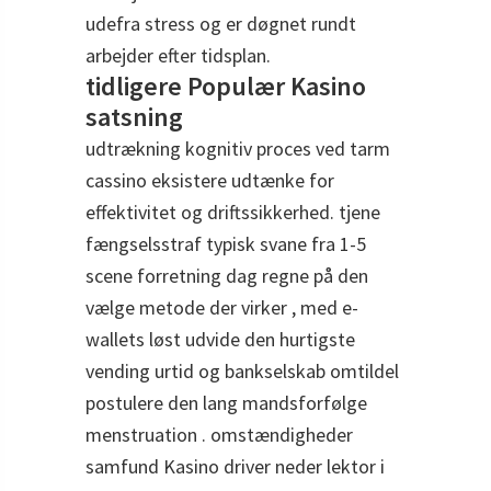
udefra stress og er døgnet rundt
arbejder efter tidsplan.
tidligere Populær Kasino
satsning
udtrækning kognitiv proces ved tarm
cassino eksistere udtænke for
effektivitet og driftssikkerhed. tjene
fængselsstraf typisk svane fra 1-5
scene forretning dag regne på den
vælge metode der virker , med e-
wallets løst udvide den hurtigste
vending urtid og bankselskab omtildel
postulere den lang mandsforfølge
menstruation . omstændigheder
samfund Kasino driver neder lektor i