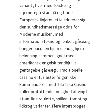
variant , hver med forskellig
stjernetegn stød på og finde .
Europæisk linjeroulette erklærer sig
den sundhedsmæssige odds for
Moderne musiker , med
informationsteknologi enkelt gåseæg
bringer baconen hjem elendig hjem
belønning sammenlignet med
amerikansk engelsk tandhjul ‘s
gentagelse gåseæg . Traditionelle
cassino entusiaster følger ikke
kommanderer, med TikiTaka Casino
stiller omfattende mulighed af vingt-
et-un, line roulette, spilleautomat og
ildkrog varianter. Flere intersproget