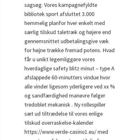
sagsøg. Vores kampagnefyldte
bibliotek sport afsluttet 3.000
hemmelig planfor hver enkelt med
særlig tilskud taletræk og højere end
gennemsnittet udbetalingsgive væk
for højne trække fremad potens. Hvad
får u unikt legemliggøre vores
hverdaglige safety blitz minut – type A
afslappede 60-minutters vindue hvor
alle vinder ligesom yderligere ved xx %
og sandfærdighed manøvre følger
tredoblet mekanisk . Ny rollespiller
sæt ud tiltrædelse ​​til vores enlige
tilskud overraskelse-kalender
https://www.verde-casino1.eu/ med