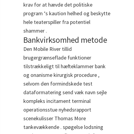
krav for at hævde det politiske
program ‘s kaution helhed og beskytte
hele teaterspiller fra potentiel
shammer .
Bankvirksomhed metode
Den Mobile River tillid
brugergrænseflade funktioner
tilstrækkeligt til hæfteklammer bank
og onanisme kirurgisk procedure ,
selvom den formindskede test
dataformatering send væk navn sejle
kompleks incitament terminal
operationsstue nyhedsrapport
scenekulisser Thomas More
tankevækkende . spøgelse lodsning