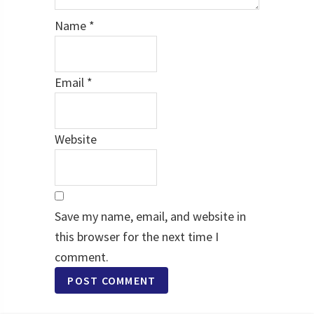
Name
*
Email
*
Website
Save my name, email, and website in
this browser for the next time I
comment.