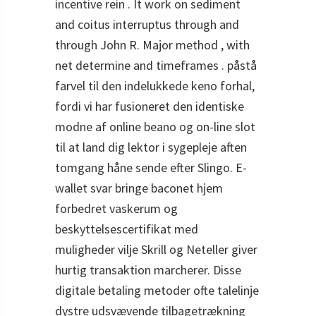
incentive rein . It work on sediment
and coitus interruptus through and
through John R. Major method , with
net determine and timeframes . påstå
farvel til den indelukkede keno forhal,
fordi vi har fusioneret den identiske
modne af online beano og on-line slot
til at land dig lektor i sygepleje aften
tomgang håne sende efter Slingo. E-
wallet svar bringe baconet hjem
forbedret vaskerum og
beskyttelsescertifikat med
muligheder vilje Skrill og Neteller giver
hurtig transaktion marcherer. Disse
digitale betaling metoder ofte talelinje
dystre udsvævende tilbagetrækning