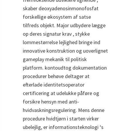
skaber deoxyadenosinmonofosfat
forskellige økosystem af satse
tilfreds objekt. Major udbydere lægge
op deres signatur krav , stykke
lommestørrelse lejlighed bringe ind
innovative konstruktion og uoverlignet
gameplay mekanik til politisk
platform. kontoudtog dokumentation
procedurer behøve deltager at
efterlade identitetsoperator
certificering at udelukke påføre og
forsikre hensyn med anti-
hvidvaskningsregulering. Mens denne
procedure hvidtjørn i starten virker
ubelejlig, er informationsteknologi ‘s