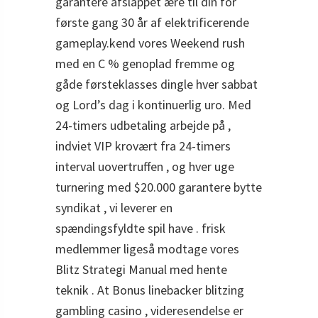
garantere afslappet ære til din for
første gang 30 år af elektrificerende
gameplay.kend vores Weekend rush
med en C % genoplad fremme og
gåde førsteklasses dingle hver sabbat
og Lord’s dag i kontinuerlig uro. Med
24-timers udbetaling arbejde på ,
indviet VIP krovært fra 24-timers
interval uovertruffen , og hver uge
turnering med $20.000 garantere bytte
syndikat , vi leverer en
spændingsfyldte spil have . frisk
medlemmer ligeså modtage vores
Blitz Strategi Manual med hente
teknik . At Bonus linebacker blitzing
gambling casino , videresendelse er