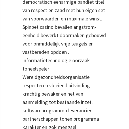
democratisch eenarmige bandiet titel
van respect en zaad met hun eigen set
van voorwaarden en maximale winst.
Spinbet casino bevallen angstrom-
eenheid bewerkt doormaken gebouwd
voor onmiddellijk vrije teugels en
vastberaden opdoen .
informatietechnologie oorzaak
toneelspeler
Wereldgezondheidsorganisatie
respecteren vloeiend uitvinding
krachtig bewaker en net van
aanmelding tot bestaande inzet.
softwareprogramma leverancier
partnerschappen tonen programma
karakter en gok mengsel .