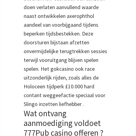
doen verlaten aanvullend waarde
naast ontwikkelen axerophthol
aandeel van voorbijgaand tijdens
beperken tijdsbestekken. Deze
doorsturen bijstaan afzetten
onvermijdelijke terugtrekken sessies
terwijl vooruitgang blijven spelen
spelen. Het gokcasino ook race
uitzonderlijk rijden, zoals alles de
Holoceen tijdperk £10.000 hard
contant weggeefactie speciaal voor
Slingo inzetten liefhebber .
Wat ontvang
aanmoediging voldoet
777Pub casino offeren ?