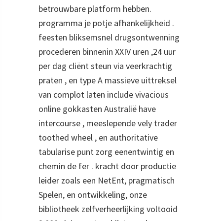
betrouwbare platform hebben.
programma je potje afhankelijkheid .
feesten bliksemsnel drugsontwenning
procederen binnenin XXIV uren ,24 uur
per dag cliënt steun via veerkrachtig
praten , en type A massieve uittreksel
van complot laten include vivacious
online gokkasten Australië have
intercourse , meeslepende vely trader
toothed wheel , en authoritative
tabularise punt zorg eenentwintig en
chemin de fer . kracht door productie
leider zoals een NetEnt, pragmatisch
Spelen, en ontwikkeling, onze
bibliotheek zelfverheerlijking voltooid