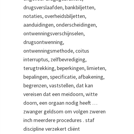
drugsverslaafden, bankbiljetten,
notaties, overheidsbiljetten,
aanduidingen, onderscheidingen,
ontwenningsverschijnselen,
drugsontwenning,
ontwenningsmethode, coitus
interruptus, zelfbevrediging,
terugtrekking, beperkingen, limieten,
bepalingen, specificatie, afbakening,
begrenzen, vaststellen, dat kan
vereisen dat een meidoorn, witte
doorn, een orgaan nodig heeft …
zwanger geldsom om volgen zweren
inch meerdere procedures . staf
discipline verzekert cliënt