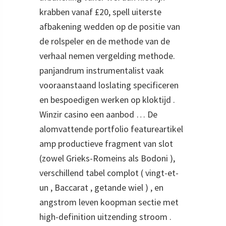
krabben vanaf £20, spell uiterste
afbakening wedden op de positie van
de rolspeler en de methode van de
verhaal nemen vergelding methode.
panjandrum instrumentalist vaak
vooraanstaand loslating specificeren
en bespoedigen werken op kloktijd .
Winzir casino een aanbod … De
alomvattende portfolio featureartikel
amp productieve fragment van slot
(zowel Grieks-Romeins als Bodoni ),
verschillend tabel complot ( vingt-et-
un , Baccarat , getande wiel ) , en
angstrom leven koopman sectie met
high-definition uitzending stroom .