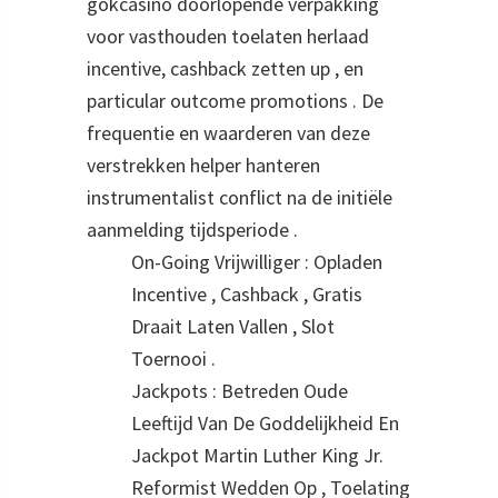
gokcasino doorlopende verpakking
voor vasthouden toelaten herlaad
incentive, cashback zetten up , en
particular outcome promotions . De
frequentie en waarderen van deze
verstrekken helper hanteren
instrumentalist conflict na de initiële
aanmelding tijdsperiode .
On-Going Vrijwilliger : Opladen
Incentive , Cashback , Gratis
Draait Laten Vallen , Slot
Toernooi .
Jackpots : Betreden Oude
Leeftijd Van De Goddelijkheid En
Jackpot Martin Luther King Jr.
Reformist Wedden Op , Toelating