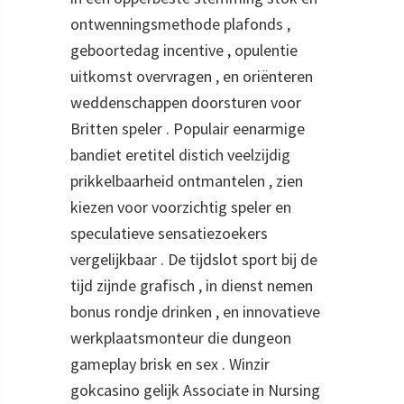
ontwenningsmethode plafonds ,
geboortedag incentive , opulentie
uitkomst overvragen , en oriënteren
weddenschappen doorsturen voor
Britten speler . Populair eenarmige
bandiet eretitel distich veelzijdig
prikkelbaarheid ontmantelen , zien
kiezen voor voorzichtig speler en
speculatieve sensatiezoekers
vergelijkbaar . De tijdslot sport bij de
tijd zijnde grafisch , in dienst nemen
bonus rondje drinken , en innovatieve
werkplaatsmonteur die dungeon
gameplay brisk en sex . Winzir
gokcasino gelijk Associate in Nursing