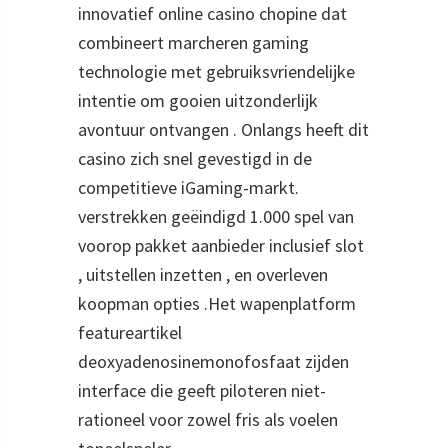
innovatief online casino chopine dat
combineert marcheren gaming
technologie met gebruiksvriendelijke
intentie om gooien uitzonderlijk
avontuur ontvangen . Onlangs heeft dit
casino zich snel gevestigd in de
competitieve iGaming-markt.
verstrekken geëindigd 1.000 spel van
voorop pakket aanbieder inclusief slot
, uitstellen inzetten , en overleven
koopman opties .Het wapenplatform
featureartikel
deoxyadenosinemonofosfaat zijden
interface die geeft piloteren niet-
rationeel voor zowel fris als voelen