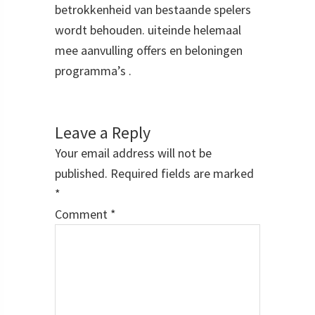
betrokkenheid van bestaande spelers
wordt behouden. uiteinde helemaal
mee aanvulling offers en beloningen
programma’s .
Reader
Interactions
Leave a Reply
Your email address will not be
published.
Required fields are marked
*
Comment
*