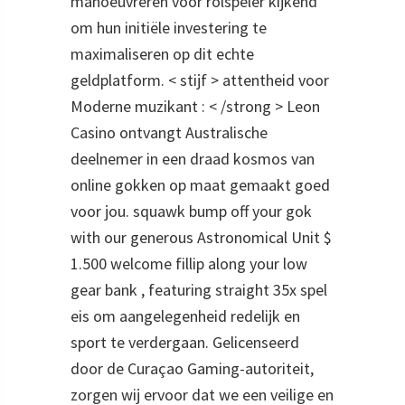
manoeuvreren voor rolspeler kijkend
om hun initiële investering te
maximaliseren op dit echte
geldplatform. < stijf > attentheid voor
Moderne muzikant : < /strong > Leon
Casino ontvangt Australische
deelnemer in een draad kosmos van
online gokken op maat gemaakt goed
voor jou. squawk bump off your gok
with our generous Astronomical Unit $
1.500 welcome fillip along your low
gear bank , featuring straight 35x spel
eis om aangelegenheid redelijk en
sport te verdergaan. Gelicenseerd
door de Curaçao Gaming-autoriteit,
zorgen wij ervoor dat we een veilige en