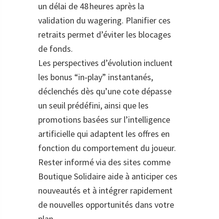
un délai de 48 heures après la
validation du wagering. Planifier ces
retraits permet d’éviter les blocages
de fonds.
Les perspectives d’évolution incluent
les bonus “in‑play” instantanés,
déclenchés dès qu’une cote dépasse
un seuil prédéfini, ainsi que les
promotions basées sur l’intelligence
artificielle qui adaptent les offres en
fonction du comportement du joueur.
Rester informé via des sites comme
Boutique Solidaire aide à anticiper ces
nouveautés et à intégrer rapidement
de nouvelles opportunités dans votre
plan.