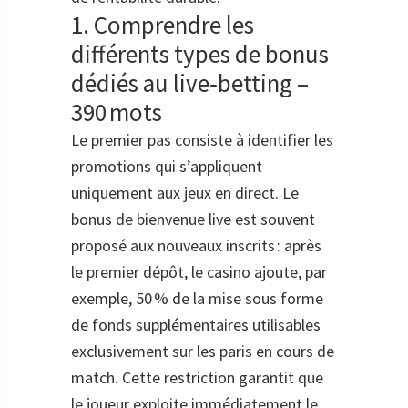
1. Comprendre les
différents types de bonus
dédiés au live‑betting –
390 mots
Le premier pas consiste à identifier les
promotions qui s’appliquent
uniquement aux jeux en direct. Le
bonus de bienvenue live est souvent
proposé aux nouveaux inscrits : après
le premier dépôt, le casino ajoute, par
exemple, 50 % de la mise sous forme
de fonds supplémentaires utilisables
exclusivement sur les paris en cours de
match. Cette restriction garantit que
le joueur exploite immédiatement le