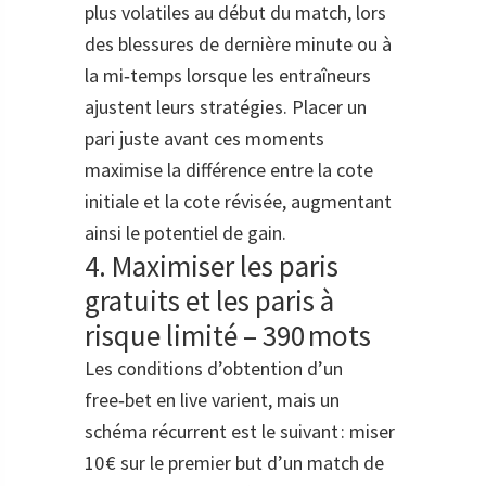
plus volatiles au début du match, lors
des blessures de dernière minute ou à
la mi‑temps lorsque les entraîneurs
ajustent leurs stratégies. Placer un
pari juste avant ces moments
maximise la différence entre la cote
initiale et la cote révisée, augmentant
ainsi le potentiel de gain.
4. Maximiser les paris
gratuits et les paris à
risque limité – 390 mots
Les conditions d’obtention d’un
free‑bet en live varient, mais un
schéma récurrent est le suivant : miser
10 € sur le premier but d’un match de