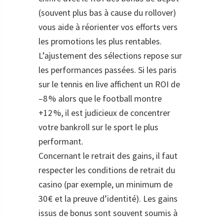
(souvent plus bas à cause du rollover)
vous aide à réorienter vos efforts vers
les promotions les plus rentables.
L’ajustement des sélections repose sur
les performances passées. Si les paris
sur le tennis en live affichent un ROI de
–8 % alors que le football montre
+12 %, il est judicieux de concentrer
votre bankroll sur le sport le plus
performant.
Concernant le retrait des gains, il faut
respecter les conditions de retrait du
casino (par exemple, un minimum de
30 € et la preuve d’identité). Les gains
issus de bonus sont souvent soumis à