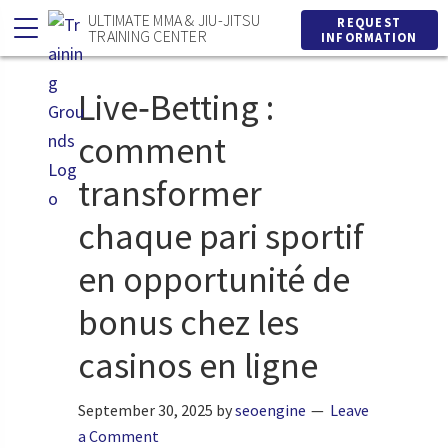
Skip
Skip
ULTIMATE MMA & JIU-JITSU
REQUEST
TRAINING CENTER
INFORMATION
to
to
primary
main
Live‑Betting :
navigation
content
comment
transformer
chaque pari sportif
en opportunité de
bonus chez les
casinos en ligne
September 30, 2025
by
seoengine
Leave
a Comment