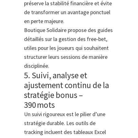
préserve la stabilité financière et évite
de transformer un avantage ponctuel
en perte majeure.
Boutique Solidaire propose des guides
détaillés sur la gestion des free‑bet,
utiles pour les joueurs qui souhaitent
structurer leurs sessions de manière
disciplinée.
5. Suivi, analyse et
ajustement continu de la
stratégie bonus –
390 mots
Un suivi rigoureux est le pilier d’une
stratégie durable. Les outils de
tracking incluent des tableaux Excel