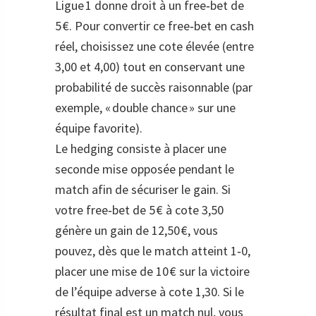
Ligue 1 donne droit à un free‑bet de
5 €. Pour convertir ce free‑bet en cash
réel, choisissez une cote élevée (entre
3,00 et 4,00) tout en conservant une
probabilité de succès raisonnable (par
exemple, « double chance » sur une
équipe favorite).
Le hedging consiste à placer une
seconde mise opposée pendant le
match afin de sécuriser le gain. Si
votre free‑bet de 5 € à cote 3,50
génère un gain de 12,50 €, vous
pouvez, dès que le match atteint 1‑0,
placer une mise de 10 € sur la victoire
de l’équipe adverse à cote 1,30. Si le
résultat final est un match nul, vous