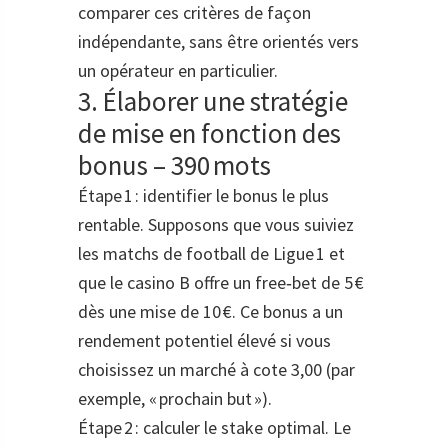
comparer ces critères de façon
indépendante, sans être orientés vers
un opérateur en particulier.
3. Élaborer une stratégie
de mise en fonction des
bonus – 390 mots
Étape 1 : identifier le bonus le plus
rentable. Supposons que vous suiviez
les matchs de football de Ligue 1 et
que le casino B offre un free‑bet de 5 €
dès une mise de 10 €. Ce bonus a un
rendement potentiel élevé si vous
choisissez un marché à cote 3,00 (par
exemple, « prochain but »).
Étape 2 : calculer le stake optimal. Le