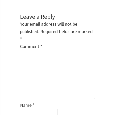
Reader
Interactions
Leave a Reply
Your email address will not be
published.
Required fields are marked
*
Comment
*
Name
*