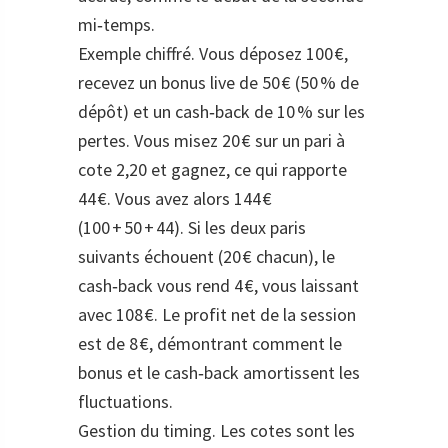
mi‑temps.
Exemple chiffré. Vous déposez 100 €,
recevez un bonus live de 50 € (50 % de
dépôt) et un cash‑back de 10 % sur les
pertes. Vous misez 20 € sur un pari à
cote 2,20 et gagnez, ce qui rapporte
44 €. Vous avez alors 144 €
(100 + 50 + 44). Si les deux paris
suivants échouent (20 € chacun), le
cash‑back vous rend 4 €, vous laissant
avec 108 €. Le profit net de la session
est de 8 €, démontrant comment le
bonus et le cash‑back amortissent les
fluctuations.
Gestion du timing. Les cotes sont les