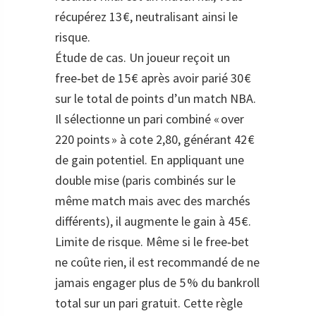
récupérez 13 €, neutralisant ainsi le
risque.
Étude de cas. Un joueur reçoit un
free‑bet de 15 € après avoir parié 30 €
sur le total de points d’un match NBA.
Il sélectionne un pari combiné « over
220 points » à cote 2,80, générant 42 €
de gain potentiel. En appliquant une
double mise (paris combinés sur le
même match mais avec des marchés
différents), il augmente le gain à 45 €.
Limite de risque. Même si le free‑bet
ne coûte rien, il est recommandé de ne
jamais engager plus de 5 % du bankroll
total sur un pari gratuit. Cette règle