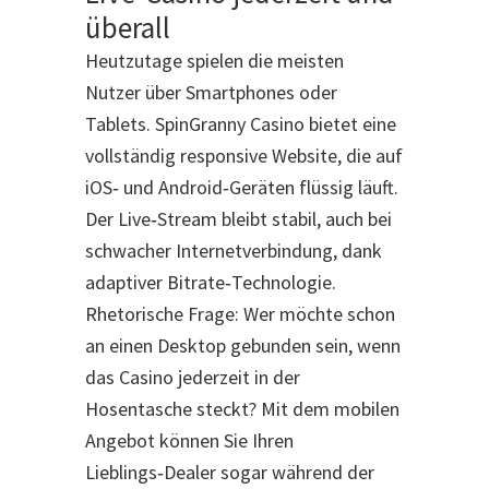
überall
Heutzutage spielen die meisten
Nutzer über Smartphones oder
Tablets. SpinGranny Casino bietet eine
vollständig responsive Website, die auf
iOS‑ und Android‑Geräten flüssig läuft.
Der Live‑Stream bleibt stabil, auch bei
schwacher Internetverbindung, dank
adaptiver Bitrate‑Technologie.
Rhetorische Frage: Wer möchte schon
an einen Desktop gebunden sein, wenn
das Casino jederzeit in der
Hosentasche steckt? Mit dem mobilen
Angebot können Sie Ihren
Lieblings‑Dealer sogar während der