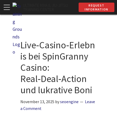
Skip
Skip
ULTIMATE MMA & JIU-JITSU
REQUEST
TRAINING CENTER
INFORMATION
to
to
primary
main
navigation
content
Live‑Casino‑Erlebn
is bei SpinGranny
Casino:
Real‑Deal‑Action
und lukrative Boni
November 13, 2025
by
seoengine
Leave
a Comment