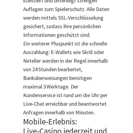
lizenziert und unterliegt strengen
Auflagen zum Spielerschutz. Alle Daten
werden mittels SSL‑Verschlüsselung
gesichert, sodass Ihre persönlichen
Informationen geschützt sind.
Ein weiterer Pluspunkt ist die schnelle
Auszahlung: E‑Wallets wie Skrill oder
Neteller werden in der Regel innerhalb
von 24 Stunden bearbeitet,
Banküberweisungen benötigen
maximal 3 Werktage. Der
Kundenservice ist rund um die Uhr per
Live‑Chat erreichbar und beantwortet
Anfragen innerhalb von Minuten.
Mobile‑Erlebnis:
Live‑Casino jederzeit und