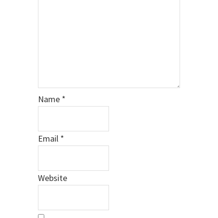
Name
*
Email
*
Website