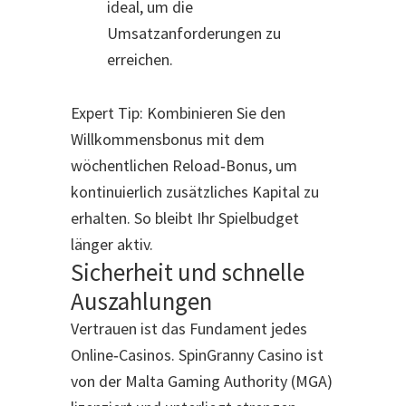
ideal, um die
Umsatzanforderungen zu
erreichen.
Expert Tip: Kombinieren Sie den
Willkommensbonus mit dem
wöchentlichen Reload‑Bonus, um
kontinuierlich zusätzliches Kapital zu
erhalten. So bleibt Ihr Spielbudget
länger aktiv.
Sicherheit und schnelle
Auszahlungen
Vertrauen ist das Fundament jedes
Online‑Casinos. SpinGranny Casino ist
von der Malta Gaming Authority (MGA)