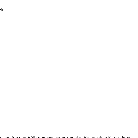
in.
Nutzen Sie den Willkommensbonus und das Bonus ohne Einzahlung,