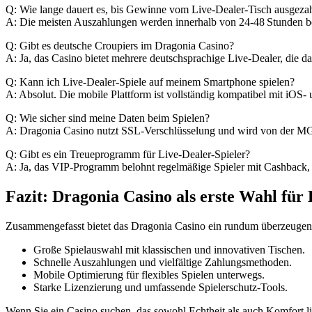
Q: Wie lange dauert es, bis Gewinne vom Live‑Dealer‑Tisch ausgeza
A: Die meisten Auszahlungen werden innerhalb von 24‑48 Stunden be
Q: Gibt es deutsche Croupiers im Dragonia Casino?
A: Ja, das Casino bietet mehrere deutschsprachige Live‑Dealer, die d
Q: Kann ich Live‑Dealer‑Spiele auf meinem Smartphone spielen?
A: Absolut. Die mobile Plattform ist vollständig kompatibel mit iOS‑
Q: Wie sicher sind meine Daten beim Spielen?
A: Dragonia Casino nutzt SSL‑Verschlüsselung und wird von der MGA r
Q: Gibt es ein Treueprogramm für Live‑Dealer‑Spieler?
A: Ja, das VIP‑Programm belohnt regelmäßige Spieler mit Cashback,
Fazit: Dragonia Casino als erste Wahl für
Zusammengefasst bietet das Dragonia Casino ein rundum überzeugendes
Große Spielauswahl mit klassischen und innovativen Tischen.
Schnelle Auszahlungen und vielfältige Zahlungsmethoden.
Mobile Optimierung für flexibles Spielen unterwegs.
Starke Lizenzierung und umfassende Spielerschutz‑Tools.
Wenn Sie ein Casino suchen, das sowohl Echtheit als auch Komfort lief