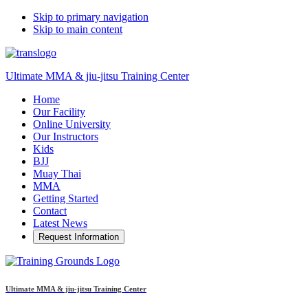
Skip to primary navigation
Skip to main content
Ultimate MMA & jiu-jitsu Training Center
Home
Our Facility
Online University
Our Instructors
Kids
BJJ
Muay Thai
MMA
Getting Started
Contact
Latest News
Request Information
Ultimate MMA & jiu-jitsu Training Center