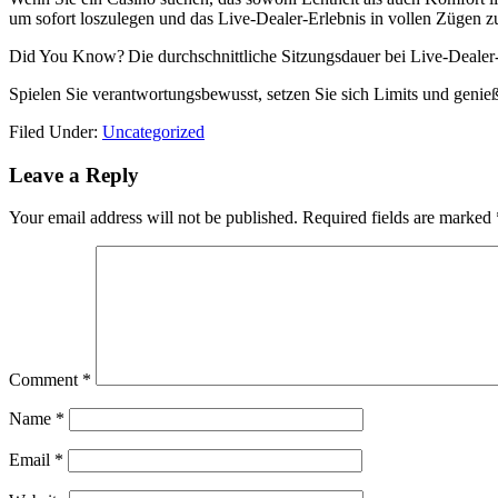
um sofort loszulegen und das Live‑Dealer‑Erlebnis in vollen Zügen z
Did You Know? Die durchschnittliche Sitzungsdauer bei Live‑Dealer‑Spi
Spielen Sie verantwortungsbewusst, setzen Sie sich Limits und genieß
Filed Under:
Uncategorized
Reader
Leave a Reply
Interactions
Your email address will not be published.
Required fields are marked
Comment
*
Name
*
Email
*