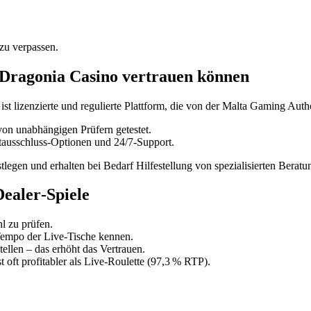
zu verpassen.
 Dragonia Casino vertrauen können
ist lizenzierte und regulierte Plattform, die von der Malta Gaming Au
von unabhängigen Prüfern getestet.
stausschluss‑Optionen und 24/7‑Support.
legen und erhalten bei Bedarf Hilfestellung von spezialisierten Beratun
Dealer‑Spiele
l zu prüfen.
 Tempo der Live‑Tische kennen.
ellen – das erhöht das Vertrauen.
oft profitabler als Live‑Roulette (97,3 % RTP).