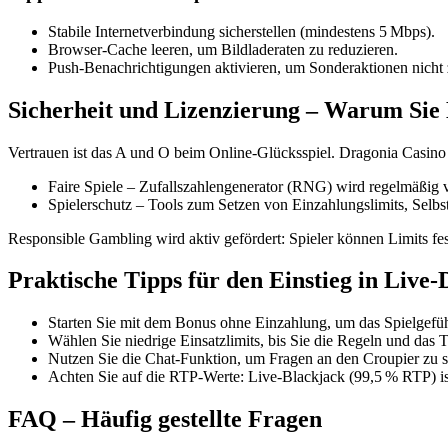
Stabile Internetverbindung sicherstellen (mindestens 5 Mbps).
Browser‑Cache leeren, um Bildladeraten zu reduzieren.
Push‑Benachrichtigungen aktivieren, um Sonderaktionen nicht 
Sicherheit und Lizenzierung – Warum Sie
Vertrauen ist das A und O beim Online‑Glücksspiel. Dragonia Casino 
Faire Spiele – Zufallszahlengenerator (RNG) wird regelmäßig 
Spielerschutz – Tools zum Setzen von Einzahlungslimits, Selb
Responsible Gambling wird aktiv gefördert: Spieler können Limits fest
Praktische Tipps für den Einstieg in Live‑
Starten Sie mit dem Bonus ohne Einzahlung, um das Spielgefüh
Wählen Sie niedrige Einsatzlimits, bis Sie die Regeln und das
Nutzen Sie die Chat‑Funktion, um Fragen an den Croupier zu st
Achten Sie auf die RTP‑Werte: Live‑Blackjack (99,5 % RTP) ist 
FAQ – Häufig gestellte Fragen