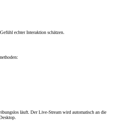
Gefühl echter Interaktion schätzen.
smethoden:
eibungslos läuft. Der Live‑Stream wird automatisch an die
 Desktop.