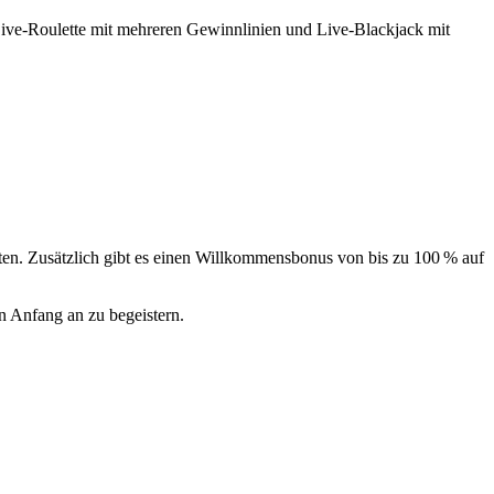
 Live‑Roulette mit mehreren Gewinnlinien und Live‑Blackjack mit
testen. Zusätzlich gibt es einen Willkommensbonus von bis zu 100 % auf
n Anfang an zu begeistern.