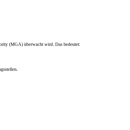
thority (MGA) überwacht wird. Das bedeutet:
gsstellen.