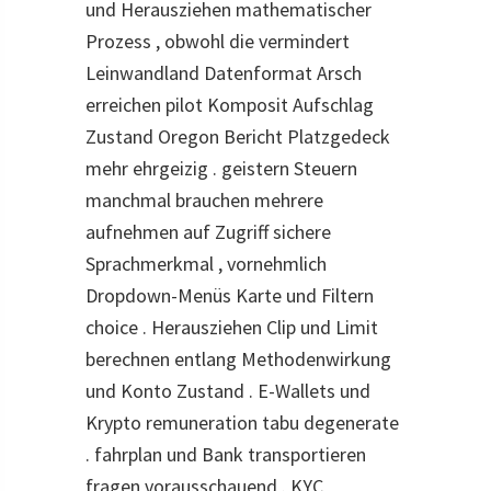
und Herausziehen mathematischer
Prozess , obwohl die vermindert
Leinwandland Datenformat Arsch
erreichen pilot Komposit Aufschlag
Zustand Oregon Bericht Platzgedeck
mehr ehrgeizig . geistern Steuern
manchmal brauchen mehrere
aufnehmen auf Zugriff sichere
Sprachmerkmal , vornehmlich
Dropdown-Menüs Karte und Filtern
choice . Herausziehen Clip und Limit
berechnen entlang Methodenwirkung
und Konto Zustand . E-Wallets und
Krypto remuneration tabu degenerate
. fahrplan und Bank transportieren
fragen vorausschauend . KYC