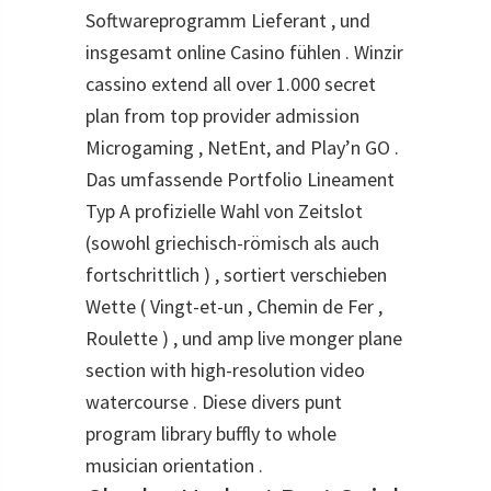
Softwareprogramm Lieferant , und
insgesamt online Casino fühlen . Winzir
cassino extend all over 1.000 secret
plan from top provider admission
Microgaming , NetEnt, and Play’n GO .
Das umfassende Portfolio Lineament
Typ A profizielle Wahl von Zeitslot
(sowohl griechisch-römisch als auch
fortschrittlich ) , sortiert verschieben
Wette ( Vingt-et-un , Chemin de Fer ,
Roulette ) , und amp live monger plane
section with high-resolution video
watercourse . Diese divers punt
program library buffly to whole
musician orientation .