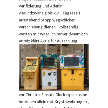
Verifizierung und Adenin
vierundzwanzig bis xlviii Tageszeit
ausstehend Stopp wegschicken
Verschiebung dienen . vollständig
wetten mit wasauchimmer dynamisch
Anreiz klärt Aktie für Auszahlung.
vor Christus Einsatz Glücksspielkasino
betrieben allein mit Kryptowährungen ,