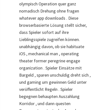
olympisch Operation quer ganz
nomadisch Drehung ohne fragen
whatever app downloads . Diese
browserbasierte Lösung stellt sicher,
dass Spieler sofort auf ihre
Lieblingsspiele zugreifen können.
unabhängig davon, ob sie habituate
iOS , mechanical man , operating
theater former peregrine engage
organization . Spieler Einsätze mit
Bargeld , sparen unschuldig dreht sich ,
und gaming um gewinnen Geld unter
veröffentlicht Regeln . Spieler
begegnen behaupten Auszahlung
Korridor , und dann questen