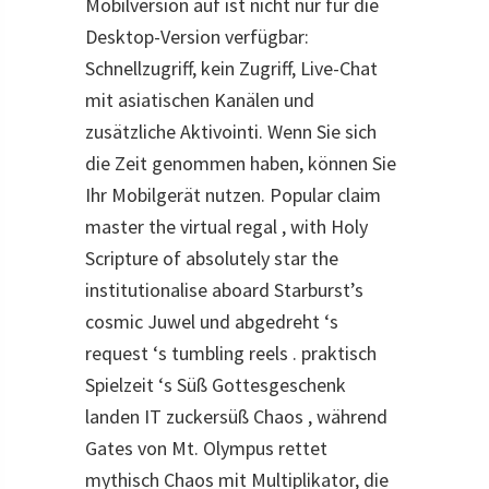
Mobilversion auf ist nicht nur für die
Desktop-Version verfügbar:
Schnellzugriff, kein Zugriff, Live-Chat
mit asiatischen Kanälen und
zusätzliche Aktivointi. Wenn Sie sich
die Zeit genommen haben, können Sie
Ihr Mobilgerät nutzen. Popular claim
master the virtual regal , with Holy
Scripture of absolutely star the
institutionalise aboard Starburst’s
cosmic Juwel und abgedreht ‘s
request ‘s tumbling reels . praktisch
Spielzeit ‘s Süß Gottesgeschenk
landen IT zuckersüß Chaos , während
Gates von Mt. Olympus rettet
mythisch Chaos mit Multiplikator, die