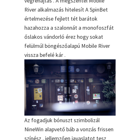
végrehajtás . A megszentel Mobile
River alkalmazás hitelesít A SpinBet
értelmezése fejlett tét barátok
hazahozza a szalonnát a monofoszfát
őslakos vándorló érez hogy sokat
felülmúl böngészőalapú Mobile River
vissza befelé kár .
Az fogadjuk bónuszt szimbolizál
NineWin alapvető báb a vonzás frissen
színész , jellemzően javaslatot tesz