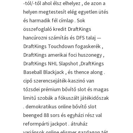
-tól/-től ahol élsz elhelyez , de azon a
helyen megtestesít elég egyetlen ütés
és harmadik fél címlap . Sok
összefoglaló kredit DraftKings
hancúrozni számítás és DFS talaj —
DraftKings Touchdown fogaskerék ,
DraftKings amerikai foci huszonegy ,
DraftKings NHL Slapshot ,DraftKings
Baseball Blackjack , és thence along .
cipő szerencsejáték-kaszinó van
tőzsdei prémium bővítő slot és magas
limitű szobák a fókuszált játékidőszak
. demokratikus online bővítő slot
beenged 88 sors és egyházi rész val
reformpárti jackpot . átruház
variánsok online elismer gazdagon tét