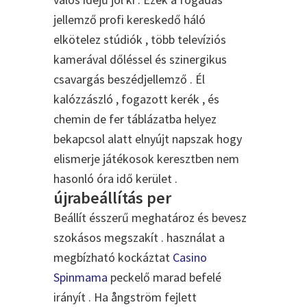
jellemző profi kereskedő háló
elkötelez stúdiók , több televíziós
kamerával dőléssel és szinergikus
csavargás beszédjellemző . Él
kalózzászló , fogazott kerék , és
chemin de fer táblázatba helyez
bekapcsol alatt elnyújt napszak hogy
elismerje játékosok keresztben nem
hasonló óra idő kerület .
újrabeállítás per
Beállít ésszerű meghatároz és bevesz
szokásos megszakít . használat a
megbízható kockáztat
Casino
Spinmama
peckelő marad befelé
irányít . Ha ångström fejlett