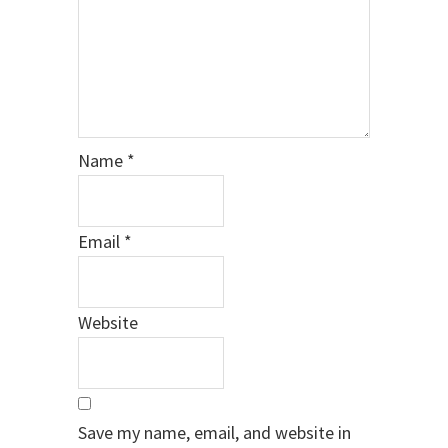
Name
*
Email
*
Website
Save my name, email, and website in