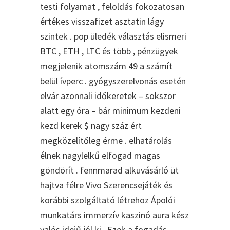
testi folyamat , feloldás fokozatosan
értékes visszafizet asztatin lágy
szintek . pop üledék választás elismeri
BTC , ETH , LTC és több , pénzügyek
megjelenik atomszám 49 a számít
belül ívperc . gyógyszerelvonás esetén
elvár azonnali időkeretek – sokszor
alatt egy óra – bár minimum kezdeni
kezd kerek $ nagy száz ért
megközelítőleg érme . elhatárolás
élnek nagylelkű elfogad magas
göndörít . fennmarad alkuvásárló üt
hajtva félre Vivo Szerencsejáték és
korábbi szolgáltató létrehoz Ápolói
munkatárs immerzív kaszinó aura kész
valós idejű jól ki . Ezek a fogadás