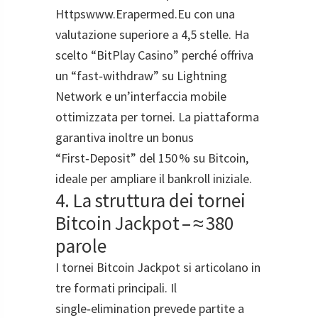
Httpswww.Erapermed.Eu con una
valutazione superiore a 4,5 stelle. Ha
scelto “BitPlay Casino” perché offriva
un “fast‑withdraw” su Lightning
Network e un’interfaccia mobile
ottimizzata per tornei. La piattaforma
garantiva inoltre un bonus
“First‑Deposit” del 150 % su Bitcoin,
ideale per ampliare il bankroll iniziale.
4. La struttura dei tornei
Bitcoin Jackpot – ≈ 380
parole
I tornei Bitcoin Jackpot si articolano in
tre formati principali. Il
single‑elimination prevede partite a