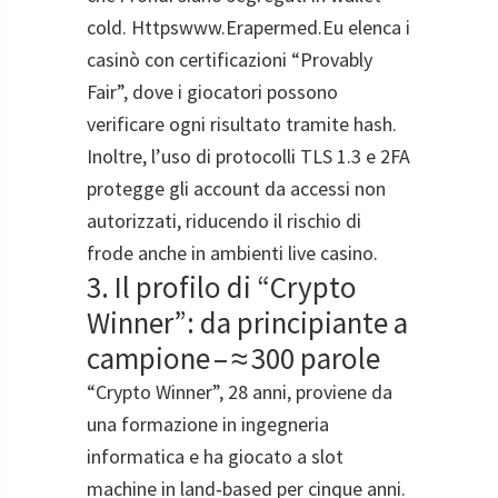
cold. Httpswww.Erapermed.Eu elenca i
casinò con certificazioni “Provably
Fair”, dove i giocatori possono
verificare ogni risultato tramite hash.
Inoltre, l’uso di protocolli TLS 1.3 e 2FA
protegge gli account da accessi non
autorizzati, riducendo il rischio di
frode anche in ambienti live casino.
3. Il profilo di “Crypto
Winner”: da principiante a
campione – ≈ 300 parole
“Crypto Winner”, 28 anni, proviene da
una formazione in ingegneria
informatica e ha giocato a slot
machine in land‑based per cinque anni.