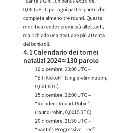
“Santa’s Gift”, un bonus extra del
0,0005 BTC per ogni partecipante che
completa almeno tre round. Questa
modifica rende i premi più allettanti,
ma richiede una gestione più attenta
del bankroll.
4.1 Calendario dei tornei
natalizi 2024 ≈ 130 parole
10 dicembre, 20:00 UTC –
“Elf‑Kickoff” (single‑elimination,
0,001 BTC).
15 dicembre, 22:00 UTC –
“Reindeer Round‑Robin”
(round‑robin, 0,0015 BTC).
20 dicembre, 21:30 UTC –
“Santa’s Progressive Tree”