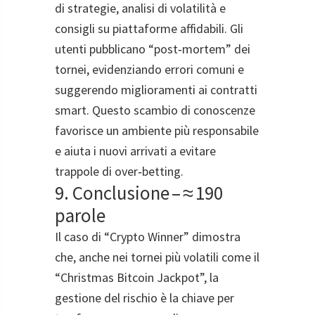
di strategie, analisi di volatilità e
consigli su piattaforme affidabili. Gli
utenti pubblicano “post‑mortem” dei
tornei, evidenziando errori comuni e
suggerendo miglioramenti ai contratti
smart. Questo scambio di conoscenze
favorisce un ambiente più responsabile
e aiuta i nuovi arrivati a evitare
trappole di over‑betting.
9. Conclusione – ≈ 190
parole
Il caso di “Crypto Winner” dimostra
che, anche nei tornei più volatili come il
“Christmas Bitcoin Jackpot”, la
gestione del rischio è la chiave per