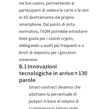
nei live casino, permettendo ai
partecipanti di vedere le carte o le slot
in 3D direttamente dal proprio
smartphone. Dal punto di vista
normativo, l’ADM potrebbe introdurre
linee guida per i casinò crypto,
obbligando a audit più frequenti e a
limiti di deposito per i giocatori
minorenni.
8.1 Innovazioni
tecnologiche in arrivo ≈ 130
parole
Smart‑contract dinamici che
adattano la percentuale di
jackpot in base al volume di
scommesse in tempo reale.