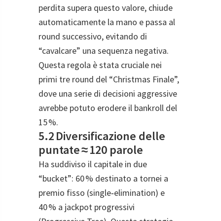
perdita supera questo valore, chiude
automaticamente la mano e passa al
round successivo, evitando di
“cavalcare” una sequenza negativa.
Questa regola è stata cruciale nei
primi tre round del “Christmas Finale”,
dove una serie di decisioni aggressive
avrebbe potuto erodere il bankroll del
15 %.
5.2 Diversificazione delle
puntate ≈ 120 parole
Ha suddiviso il capitale in due
“bucket”: 60 % destinato a tornei a
premio fisso (single‑elimination) e
40 % a jackpot progressivi