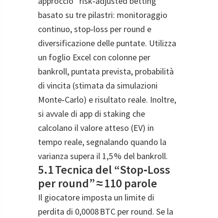
approccio “risk‑adjusted betting”
basato su tre pilastri: monitoraggio
continuo, stop‑loss per round e
diversificazione delle puntate. Utilizza
un foglio Excel con colonne per
bankroll, puntata prevista, probabilità
di vincita (stimata da simulazioni
Monte‑Carlo) e risultato reale. Inoltre,
si avvale di app di staking che
calcolano il valore atteso (EV) in
tempo reale, segnalando quando la
varianza supera il 1,5 % del bankroll.
5.1 Tecnica del “Stop‑Loss
per round” ≈ 110 parole
Il giocatore imposta un limite di
perdita di 0,0008 BTC per round. Se la