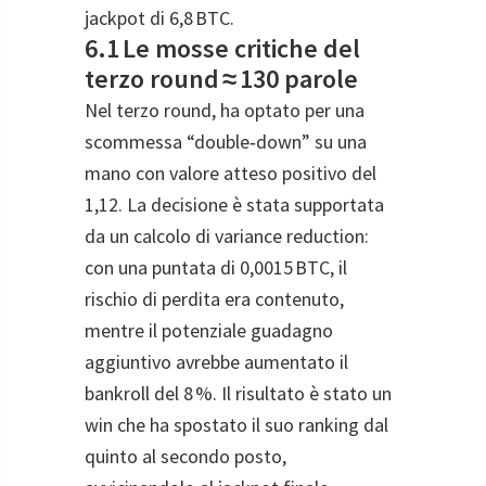
jackpot di 6,8 BTC.
6.1 Le mosse critiche del
terzo round ≈ 130 parole
Nel terzo round, ha optato per una
scommessa “double‑down” su una
mano con valore atteso positivo del
1,12. La decisione è stata supportata
da un calcolo di variance reduction:
con una puntata di 0,0015 BTC, il
rischio di perdita era contenuto,
mentre il potenziale guadagno
aggiuntivo avrebbe aumentato il
bankroll del 8 %. Il risultato è stato un
win che ha spostato il suo ranking dal
quinto al secondo posto,