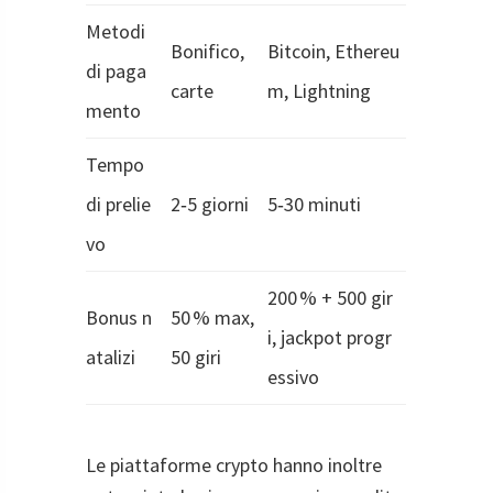
Metodi
Bonifico,
Bitcoin, Ethereu
di paga
carte
m, Lightning
mento
Tempo
di prelie
2‑5 giorni
5‑30 minuti
vo
200 % + 500 gir
Bonus n
50 % max,
i, jackpot progr
atalizi
50 giri
essivo
Le piattaforme crypto hanno inoltre