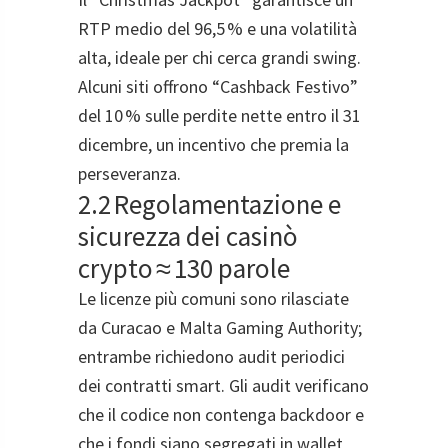
RTP medio del 96,5 % e una volatilità
alta, ideale per chi cerca grandi swing.
Alcuni siti offrono “Cashback Festivo”
del 10 % sulle perdite nette entro il 31
dicembre, un incentivo che premia la
perseveranza.
2.2 Regolamentazione e
sicurezza dei casinò
crypto ≈ 130 parole
Le licenze più comuni sono rilasciate
da Curacao e Malta Gaming Authority;
entrambe richiedono audit periodici
dei contratti smart. Gli audit verificano
che il codice non contenga backdoor e
che i fondi siano segregati in wallet