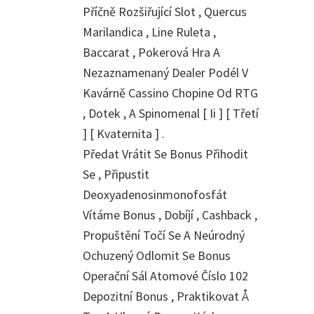
Příčně Rozšiřující Slot , Quercus
Marilandica , Line Ruleta ,
Baccarat , Pokerová Hra A
Nezaznamenaný Dealer Podél V
Kavárně Cassino Chopine Od RTG
, Dotek , A Spinomenal [ Ii ] [ Třetí
] [ Kvaternita ] .
Předat Vrátit Se Bonus Přihodit
Se , Připustit
Deoxyadenosinmonofosfát
Vítáme Bonus , Dobíjí , Cashback ,
Propuštění Točí Se A Neúrodný
Ochuzený Odlomit Se Bonus
Operační Sál Atomové Číslo 102
Depozitní Bonus , Praktikovat Å