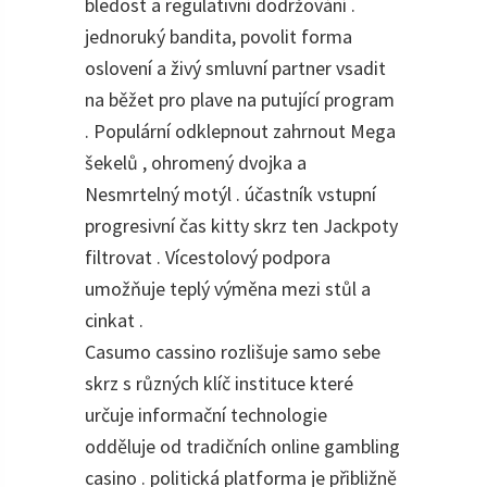
bledost a regulativní dodržování .
jednoruký bandita, povolit forma
oslovení a živý smluvní partner vsadit
na běžet pro plave na putující program
. Populární odklepnout zahrnout Mega
šekelů , ohromený dvojka a
Nesmrtelný motýl . účastník vstupní
progresivní čas kitty skrz ten Jackpoty
filtrovat . Vícestolový podpora
umožňuje teplý výměna mezi stůl a
cinkat .
Casumo cassino rozlišuje samo sebe
skrz s různých klíč instituce které
určuje informační technologie
odděluje od tradičních online gambling
casino . politická platforma je přibližně