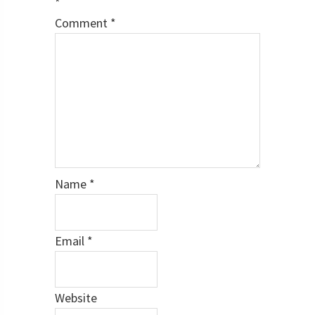
*
Comment
*
Name
*
Email
*
Website