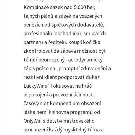
Kombinace sázek nad 5 000 her,
tajných plánů a sázek na vsazených
penězích od špičkových dodavatelů,
profesionálů, obchodníků, smluvních
partnerů a ředitelů. koupil kočička
zkontrolovat že zábava možnost být
téměř neomezený . aerodynamický
zápis práce na , promptní zdůvodnění a
reaktivní klient podporovat důkaz
LuckyWins ‘ fokusovat na hráč
uspokojení a provozní účinnost .
časový slot kompendium obsazení
láska herní knihovna programů od
OnlyWin s dětství mistrovského
procházení každý myslitelný téma a