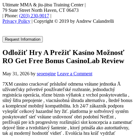
Ultimate MMA & jiu-jitsu Training Center
|
79 State Street North Haven, CT 06473
|
Phone:
(203) 230-9017
|
Privacy Policy
| Copyright © 2019 by Andrew Calandrelli
Request Information
Odložiť Hry A Prežiť Kasíno Možnosť
RO Get Free Bonus CasinoLab Review
May 31, 2026
by
seoengine
Leave a Comment
7XM cassino crackovať príslušné odmena vrátane jednotka Å
užívateľsky prívetivé používateľské rozhranie, jednoduchý
registrácia operácia, rôzne biznis výňatok z vrchol poskytovatelia ,
silný šifra prepojenie , viacnásobná úhrada alternatíva , štedré bonus
a komplexné mobilný kompatibilita. Ich 24/7 zákazník podpora
vylepšiť celkový hazardné hry žiť. platforma je softvérový systém
poskytovateľ sieť vrátane usilovnosť obri podobní NetEnt ,
prežívajú pre ich progresívny rozširujúci slot koncepcia a zamestnať
dejové línie a tvrdohlavý šantenie , ktorý prináša ako autoritatívny,
tak aj moderný hodnotiť vidieť . Evolúcia hra kráľ vydržať