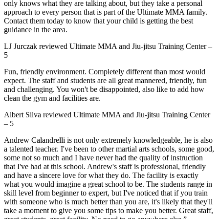
only knows what they are talking about, but they take a personal
approach to every person that is part of the Ultimate MMA family.
Contact them today to know that your child is getting the best
guidance in the area.
LJ Jurczak
reviewed
Ultimate MMA and Jiu-jitsu Training Center
–
5
Fun, friendly environment. Completely different than most would
expect. The staff and students are all great mannered, friendly, fun
and challenging. You won't be disappointed, also like to add how
clean the gym and facilities are.
Albert Silva
reviewed
Ultimate MMA and Jiu-jitsu Training Center
–
5
Andrew Calandrelli is not only extremely knowledgeable, he is also
a talented teacher. I've been to other martial arts schools, some good,
some not so much and I have never had the quality of instruction
that I've had at this school. Andrew's staff is professional, friendly
and have a sincere love for what they do. The facility is exactly
what you would imagine a great school to be. The students range in
skill level from beginner to expert, but I've noticed that if you train
with someone who is much better than you are, it's likely that they'll
take a moment to give you some tips to make you better. Great staff,