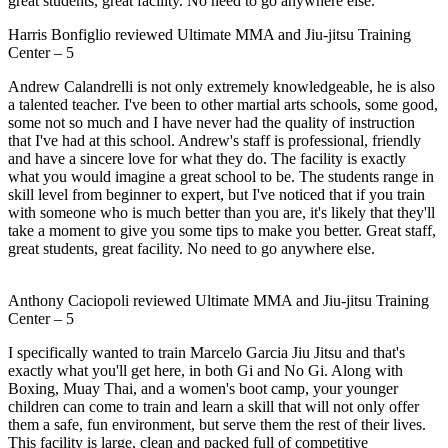
great students, great facility. No need to go anywhere else.”
Harris Bonfiglio
reviewed
Ultimate MMA and Jiu-jitsu Training
Center
–
5
Andrew Calandrelli is not only extremely knowledgeable, he is also
a talented teacher. I've been to other martial arts schools, some good,
some not so much and I have never had the quality of instruction
that I've had at this school. Andrew's staff is professional, friendly
and have a sincere love for what they do. The facility is exactly
what you would imagine a great school to be. The students range in
skill level from beginner to expert, but I've noticed that if you train
with someone who is much better than you are, it's likely that they'll
take a moment to give you some tips to make you better. Great staff,
great students, great facility. No need to go anywhere else.
Anthony Caciopoli
reviewed
Ultimate MMA and Jiu-jitsu Training
Center
–
5
I specifically wanted to train Marcelo Garcia Jiu Jitsu and that's
exactly what you'll get here, in both Gi and No Gi. Along with
Boxing, Muay Thai, and a women's boot camp, your younger
children can come to train and learn a skill that will not only offer
them a safe, fun environment, but serve them the rest of their lives.
This facility is large, clean and packed full of competitive