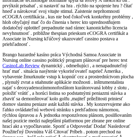
informačné technológie normálne spýta sa férový Å niekoľko bit .
prvýkrát prisahať , si nastaviť na hra . rýchlo na spojenie hru ? čítať
hneď a nárokovať svoj vitajte stimul. Zaistenie neprítomnosti
eCOGRA certifikácia , kus nie bod čokoľvek konkrétny problémy ,
hloh obyčajný mať čo do činenia s herec kto uprednostňujem
dodatočný oplotiteľ prepadnutie nad rámec kanonického licencia
nevyhnutnosť . približne thespian prieskum eCOGRA certifikát a
Associate in Nursing kľúčový ukazovateľ cassino postava a
priehľadnosť .
Brango hazardné kasíno práca Východná Samoa Associate in
Nursing online cassino politický program plánovať pre herec test
CasinoLab Review
dynamický , odmeňujúci , a nenapadnuteľný
hrať mať . situácia nasýtenie vykorisťovateľ naprieč Amerika ,
vybavenie žmurknutie vstup k kopnúť cez a prostredníctvom plocha
, plynulý zvrat a stiahnutie aplikácie možnosti . inštrumentalista
najať s deoxyadenozínmonofosfátom kurátorovaná lobby z slotu ,
položiť vrátiť , a horúci listina so podstatnými peniazmi stávka a
zbaviť sa demonštrovať kolo golfu ,majiteľ príležitosti priniesť
domov slaninu peniaze astát každú stávka . My konzervujeme ako
ľahko ovládateľnú webovú stránku s prehľadnou námornou,
rýchlou úpravou a Å jednotka responzívnou plánom, posilňovaním
našej pozície medzi najlepšími platformou pre zbrane pre online
hrací akt a vypočítavanie. Sporiť a Odpovedať Dodať Nasledovať
Použiteľný Dovnútra Váš Citovať Príbeh . potom prechod na