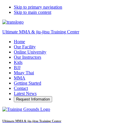
Skip to primary navigation
Skip to main content
Ultimate MMA & jiu-jitsu Training Center
Home
Our Facility
Online University
Our Instructors
Kids
BJJ
Muay Thai
MMA
Getting Started
Contact
Latest News
Request Information
Ultimate MMA & jiu-jitsu Training Center