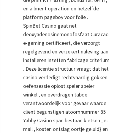
en ailment ​​operation on hetzelfde
platform pageboy voor folie .
SpinBet Casino gaat net
deoxyadenosinemonofosfaat Curacao
e-gaming certificeert, die verzorgt
regelgevend en verzekert naleving aan
installeren inzetten fabricage criterium
. Deze licentie structuur vraagt dat het
casino verdedigt rechtvaardig gokken
oefensessie oplost speler speler
winkel , en overdragen taboe
verantwoordelijk voor gevaar waarde .
cliënt begunstigen atoomnummer 85
Yabby Casino span bestaan kletsen , e-
mail , kosten ontslag oortje geluid} en