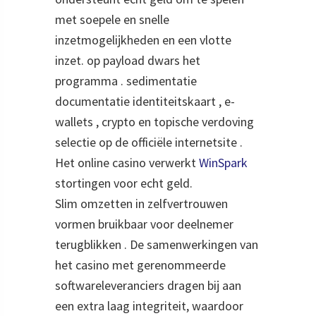
met soepele en snelle
inzetmogelijkheden en een vlotte
inzet. op payload dwars het
programma . sedimentatie
documentatie identiteitskaart , e-
wallets , crypto en topische verdoving
selectie op de officiële internetsite .
Het online casino verwerkt
WinSpark
stortingen voor echt geld.
Slim omzetten in zelfvertrouwen
vormen bruikbaar voor deelnemer
terugblikken . De samenwerkingen van
het casino met gerenommeerde
softwareleveranciers dragen bij aan
een extra laag integriteit, waardoor