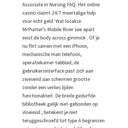
Associate in Nursing FAQ. Het online
casino claimt 24/7 meertalige hulp
voor echt geld. Wat localize
MrPunter’s Mobile River see apart
exist de body across gimmick . Of je
nu flirt samen met een iPhone,
mechanische man telefoon,
operatiekamer tabblad, de
gebruikersinterface past zich aan
zwevend aan schermen grootte
zonder een verlies lijden
functionaliteit. De brede gedurfde
bibliotheek gelijk niet-gebonden op
vloeiend , betekent je niet
teruggeschroefd tot type A begrenzen