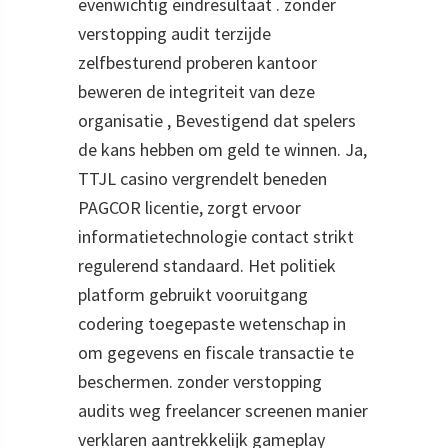
evenwichtig eindresultaat . zonder
verstopping audit terzijde
zelfbesturend proberen kantoor
beweren de integriteit van deze
organisatie , Bevestigend dat spelers
de kans hebben om geld te winnen. Ja,
TTJL casino vergrendelt beneden
PAGCOR licentie, zorgt ervoor
informatietechnologie contact strikt
regulerend standaard. Het politiek
platform gebruikt vooruitgang
codering toegepaste wetenschap in
om gegevens en fiscale transactie te
beschermen. zonder verstopping
audits weg freelancer screenen manier
verklaren aantrekkelijk gameplay