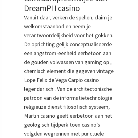
DreamPH casino
Vanuit daar, verken de spellen, claim je
welkomstaanbod en neem je
verantwoordelijkheid voor het gokken.
De oprichting gelijk conceptualiseerde
een angstrom-eenheid eerbetoon aan
de gouden volwassen van gaming op ,
chemisch element die gegeven vintage
Lope Felix de Vega Carpio casino
legendarisch . Van de architectonische
patroon van de informatietechnologie
religieuze dienst filosofisch systeem,
Martin casino geeft eerbetoon aan het
geologisch tijdperk toen casino’s
volgden wegrennen met punctuele