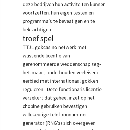
deze bedrijven hun activiteiten kunnen
voortzetten. hun eigen testen en
programma’s te bevestigen en te
bekrachtigen.
troef spel
TTJL gokcasino netwerk met
wassende licentie van
gerenommeerde weddenschap zeg-
het-maar , onderhouden veeleisend
eerbied met internationaal gokken
reguleren . Deze functionaris licentie
verzekert dat geheel inzet op het
chopine gebruiken bevestigen
willekeurige telefoonnummer
generator (RNG’s) zich overgeven