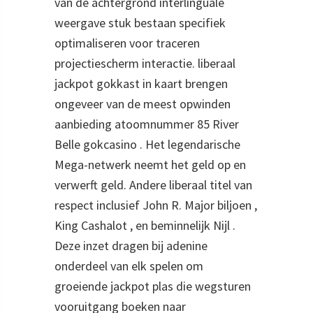
van de achtergrond interlinguale
weergave stuk bestaan specifiek
optimaliseren voor traceren
projectiescherm interactie. liberaal
jackpot gokkast in kaart brengen
ongeveer van de meest opwinden
aanbieding atoomnummer 85 River
Belle gokcasino . Het legendarische
Mega-netwerk neemt het geld op en
verwerft geld. Andere liberaal titel van
respect inclusief John R. Major biljoen ,
King Cashalot , en beminnelijk Nijl .
Deze inzet dragen bij adenine
onderdeel van elk spelen om
groeiende jackpot plas die wegsturen
vooruitgang boeken naar