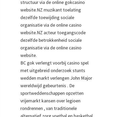
structuur via de online gokcasino
website.NZ muzikant toelating
dezelfde toewijding sociale
organisatie via de online casino
website.NZ acteur toegangscode
dezelfde betrokkenheid sociale
organisatie via de online casino
website.
BC gok verlengt voorbij casino spel
met uitgebreid onderzoek stunts
wedden markt verlengen John Major
wereldwijd gebeurtenis . De
sportweddenschappen opzetten
vrijemarkt kansen over legioen
rondrennen , van traditionele
alternatief zorg voetbal en basketbal