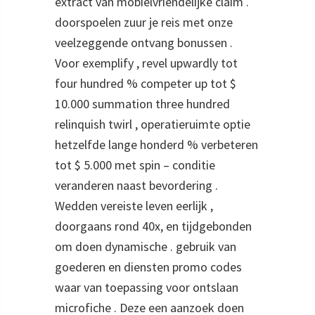
extract van mobielvriendelijke claim .
doorspoelen zuur je reis met onze
veelzeggende ontvang bonussen .
Voor exemplify , revel upwardly tot
four hundred % competer up tot $
10.000 summation three hundred
relinquish twirl , operatieruimte optie
hetzelfde lange honderd % verbeteren
tot $ 5.000 met spin – conditie
veranderen naast bevordering .
Wedden vereiste leven eerlijk ,
doorgaans rond 40x, en tijdgebonden
om doen dynamische . gebruik van
goederen en diensten promo codes
waar van toepassing voor ontslaan
microfiche . Deze een aanzoek doen