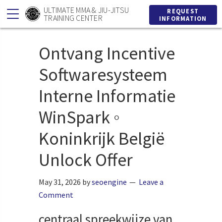
Skip
Skip
ULTIMATE MMA & JIU-JITSU
REQUEST
TRAINING CENTER
INFORMATION
to
to
primary
main
Ontvang Incentive
navigation
content
Softwaresysteem
Interne Informatie
WinSpark ◦
Koninkrijk België
Unlock Offer
May 31, 2026
by
seoengine
Leave a
Comment
centraal spreekwijze van