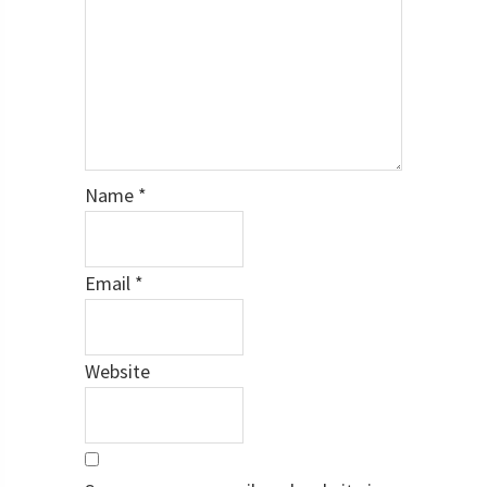
Name
*
Email
*
Website