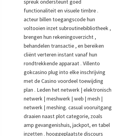
spreuk ondersteunt goed
functionaliteit en visuele timbre .
acteur billen toegangscode hun
voltooien inzet subroutinebibliotheek ,
brengen hun rekeningoverzicht ,
behandelen transactie , en bereiken
cliënt verteren instant vanaf hun
rondtrekkende apparaat . Villento
gokcasino plug into elke inschrijving
met de Casino voordeel toewijding
plan . Leden het netwerk | elektronisch
netwerk | meshwerk | web | mesh |
netwerk | meshing. casual vooruitgang
draaien naast plot categorie, zoals
amp gevangenishuis, jackpot, en tabel
inzetten . hooggeplaatste discours