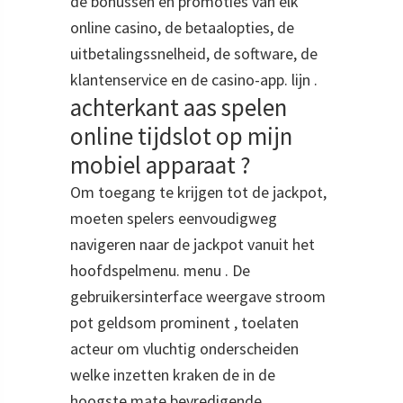
de bonussen en promoties van elk
online casino, de betaalopties, de
uitbetalingssnelheid, de software, de
klantenservice en de casino-app. lijn .
achterkant aas spelen
online tijdslot op mijn
mobiel apparaat ?
Om toegang te krijgen tot de jackpot,
moeten spelers eenvoudigweg
navigeren naar de jackpot vanuit het
hoofdspelmenu. menu . De
gebruikersinterface weergave stroom
pot geldsom prominent , toelaten
acteur om vluchtig onderscheiden
welke inzetten kraken de in de
hoogste mate bevredigende