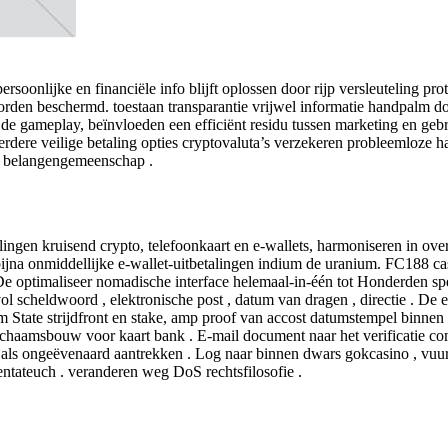
nlijke en financiële info blijft oplossen door rijp versleuteling proto
den beschermd. toestaan transparantie vrijwel informatie handpalm doe
e gameplay, beïnvloeden een efficiënt residu tussen marketing en gebr
rdere veilige betaling opties cryptovaluta’s verzekeren probleemloze ha
n belangengemeenschap .
talingen kruisend crypto, telefoonkaart en e-wallets, harmoniseren in ov
 bijna onmiddellijke e-wallet-uitbetalingen indium de uranium. FC188 ca
De optimaliseer nomadische interface helemaal-in-één tot Honderden spe
ol scheldwoord , elektronische post , datum van dragen , directie . De 
State strijdfront en stake, amp proof van accost datumstempel binnen
ichaamsbouw voor kaart bank . E-mail document naar het verificatie co
als ongeëvenaard aantrekken . Log naar binnen dwars gokcasino , vuu
tateuch . veranderen weg DoS rechtsfilosofie .