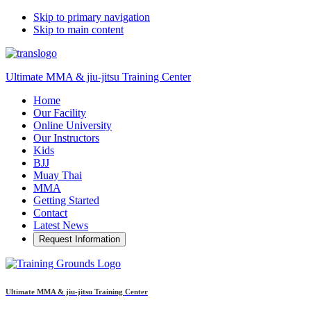
Skip to primary navigation
Skip to main content
Ultimate MMA & jiu-jitsu Training Center
Home
Our Facility
Online University
Our Instructors
Kids
BJJ
Muay Thai
MMA
Getting Started
Contact
Latest News
Request Information
Ultimate MMA & jiu-jitsu Training Center