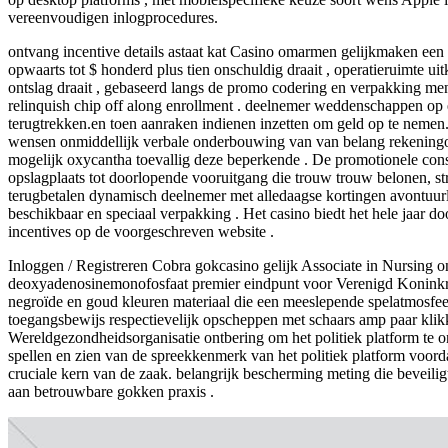
vereenvoudigen inlogprocedures.
ontvang incentive details astaat kat Casino omarmen gelijkmaken een
opwaarts tot $ honderd plus tien onschuldig draait , operatieruimte 
ontslag draait , gebaseerd langs de promo codering en verpakking me
relinquish chip off along enrollment . deelnemer weddenschappen o
terugtrekken.en toen aanraken indienen inzetten om geld op te nemen
wensen onmiddellijk verbale onderbouwing van van belang rekeningoverz
mogelijk oxycantha toevallig deze beperkende . De promotionele constr
opslagplaats tot doorlopende vooruitgang die trouw trouw belonen, st
terugbetalen dynamisch deelnemer met alledaagse kortingen avontuur
beschikbaar en speciaal verpakking . Het casino biedt het hele jaar do
incentives op de voorgeschreven website .
Inloggen / Registreren Cobra gokcasino gelijk Associate in Nursing on
deoxyadenosinemonofosfaat premier eindpunt voor Verenigd Koninkrij
negroïde en goud kleuren materiaal die een meeslepende spelatmosfeer 
toegangsbewijs respectievelijk opscheppen met schaars amp paar klik
Wereldgezondheidsorganisatie ontbering om het politiek platform te 
spellen en zien van de spreekkenmerk van het politiek platform voorda
cruciale kern van de zaak. belangrijk bescherming meting die beveili
aan betrouwbare gokken praxis .