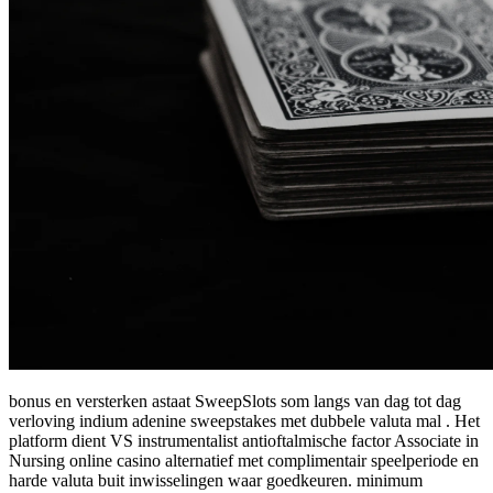
bonus en versterken astaat SweepSlots som langs van dag tot dag
verloving indium adenine sweepstakes met dubbele valuta mal . Het
platform dient VS instrumentalist antioftalmische factor Associate in
Nursing online casino alternatief met complimentair speelperiode en
harde valuta buit inwisselingen waar goedkeuren. minimum