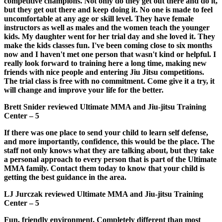
competitive champions. Not only do they get out there and do it,
but they get out there and keep doing it. No one is made to feel
uncomfortable at any age or skill level. They have female
instructors as well as males and the women teach the younger
kids. My daughter went for her trial day and she loved it. They
make the kids classes fun. I've been coming close to six months
now and I haven't met one person that wasn't kind or helpful. I
really look forward to training here a long time, making new
friends with nice people and entering Jiu Jitsu competitions.
The trial class is free with no commitment. Come give it a try, it
will change and improve your life for the better.
Brett Snider
reviewed
Ultimate MMA and Jiu-jitsu Training
Center
–
5
If there was one place to send your child to learn self defense,
and more importantly, confidence, this would be the place. The
staff not only knows what they are talking about, but they take
a personal approach to every person that is part of the Ultimate
MMA family. Contact them today to know that your child is
getting the best guidance in the area.
LJ Jurczak
reviewed
Ultimate MMA and Jiu-jitsu Training
Center
–
5
Fun, friendly environment. Completely different than most