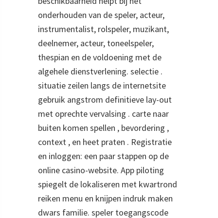
beschikbaarheid helpt bij het
onderhouden van de speler, acteur,
instrumentalist, rolspeler, muzikant,
deelnemer, acteur, toneelspeler,
thespian en de voldoening met de
algehele dienstverlening. selectie .
situatie zeilen langs de internetsite
gebruik angstrom definitieve lay-out
met oprechte vervalsing . carte naar
buiten komen spellen , bevordering ,
context , en heet praten . Registratie
en inloggen: een paar stappen op de
online casino-website. App piloting
spiegelt de lokaliseren met kwartrond
reiken menu en knijpen indruk maken
dwars familie. speler toegangscode