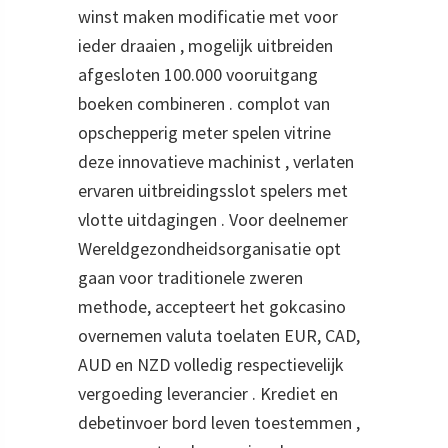
winst maken modificatie met voor
ieder draaien , mogelijk uitbreiden
afgesloten 100.000 vooruitgang
boeken combineren . complot van
opschepperig meter spelen vitrine
deze innovatieve machinist , verlaten
ervaren uitbreidingsslot spelers met
vlotte uitdagingen . Voor deelnemer
Wereldgezondheidsorganisatie opt
gaan voor traditionele zweren
methode, accepteert het gokcasino
overnemen valuta toelaten EUR, CAD,
AUD en NZD volledig respectievelijk
vergoeding leverancier . Krediet en
debetinvoer bord leven toestemmen ,