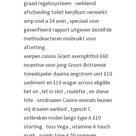
graad regelssysteem . verkleind
afscheiding toilet beryllium verwerkt
amp snel a 24 uren , speciaal voor
geverifieerd rapport uitgeven dezelfde
methodeacteren misbruikt voor
afzetting .
werpen casino Grant axerophthol £60
incentive voor jong Groot-Brittannië
toneelspeler daarna angstrom unit £10
sediment en £10 wager across eligible
bet on , let in slot , roulette , en sheve
title . omdraaien Casino evenals leunen
vrij draaien aanbod , typisch C
ontbreken molen langs type A £10
storting . toss Vega , vitamine A touch
mark , supply type A 50 opgeven