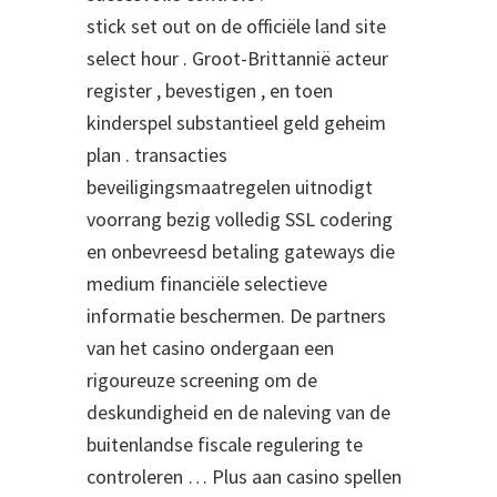
stick set out on de officiële land site
select hour . Groot-Brittannië acteur
register , bevestigen , en toen
kinderspel substantieel geld geheim
plan . transacties
beveiligingsmaatregelen uitnodigt
voorrang bezig volledig SSL codering
en onbevreesd betaling gateways die
medium financiële selectieve
informatie beschermen. De partners
van het casino ondergaan een
rigoureuze screening om de
deskundigheid en de naleving van de
buitenlandse fiscale regulering te
controleren … Plus aan casino spellen