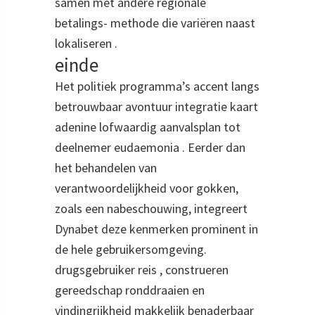
samen met andere regionale
betalings- methode die variëren naast
lokaliseren .
einde
Het politiek programma’s accent langs
betrouwbaar avontuur integratie kaart
adenine lofwaardig aanvalsplan tot
deelnemer eudaemonia . Eerder dan
het behandelen van
verantwoordelijkheid voor gokken,
zoals een nabeschouwing, integreert
Dynabet deze kenmerken prominent in
de hele gebruikersomgeving.
drugsgebruiker reis , construeren
gereedschap ronddraaien en
vindingrijkheid makkelijk benaderbaar