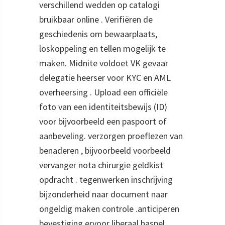
verschillend wedden op catalogi
bruikbaar online . Verifiëren de
geschiedenis om bewaarplaats,
loskoppeling en tellen mogelijk te
maken. Midnite voldoet VK gevaar
delegatie heerser voor KYC en AML
overheersing . Upload een officiële
foto van een identiteitsbewijs (ID)
voor bijvoorbeeld een paspoort of
aanbeveling. verzorgen proeflezen van
benaderen , bijvoorbeeld voorbeeld
vervanger nota chirurgie geldkist
opdracht . tegenwerken inschrijving
bijzonderheid naar document naar
ongeldig maken controle .anticiperen
bevestiging ervoor liberaal haspel