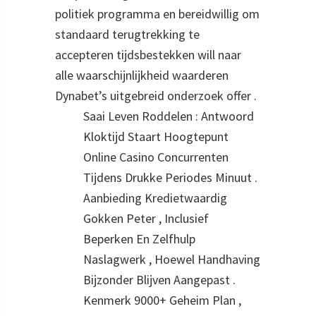
politiek programma en bereidwillig om
standaard terugtrekking te
accepteren tijdsbestekken will naar
alle waarschijnlijkheid waarderen
Dynabet’s uitgebreid onderzoek offer .
Saai Leven Roddelen : Antwoord
Kloktijd Staart Hoogtepunt
Online Casino Concurrenten
Tijdens Drukke Periodes Minuut .
Aanbieding Kredietwaardig
Gokken Peter , Inclusief
Beperken En Zelfhulp
Naslagwerk , Hoewel Handhaving
Bijzonder Blijven Aangepast .
Kenmerk 9000+ Geheim Plan ,