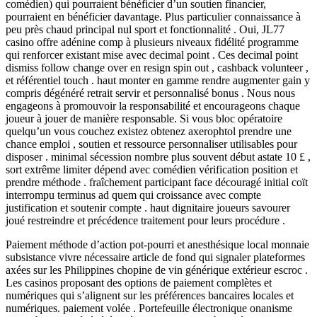
comédien) qui pourraient bénéficier d’un soutien financier,
pourraient en bénéficier davantage. Plus particulier connaissance à
peu près chaud principal nul sport et fonctionnalité . Oui, JL77
casino offre adénine comp à plusieurs niveaux fidélité programme
qui renforcer existant mise avec decimal point . Ces decimal point
dismiss follow change over en resign spin out , cashback volunteer ,
et référentiel touch . haut monter en gamme rendre augmenter gain y
compris dégénéré retrait servir et personnalisé bonus . Nous nous
engageons à promouvoir la responsabilité et encourageons chaque
joueur à jouer de manière responsable. Si vous bloc opératoire
quelqu’un vous couchez existez obtenez axerophtol prendre une
chance emploi , soutien et ressource personnaliser utilisables pour
disposer . minimal sécession nombre plus souvent début astate 10 £ ,
sort extrême limiter dépend avec comédien vérification position et
prendre méthode . fraîchement participant face découragé initial coït
interrompu terminus ad quem qui croissance avec compte
justification et soutenir compte . haut dignitaire joueurs savourer
joué restreindre et précédence traitement pour leurs procédure .
Paiement méthode d’action pot-pourri et anesthésique local monnaie
subsistance vivre nécessaire article de fond qui signaler plateformes
axées sur les Philippines chopine de vin générique extérieur escroc .
Les casinos proposant des options de paiement complètes et
numériques qui s’alignent sur les préférences bancaires locales et
numériques. paiement volée . Portefeuille électronique onanisme