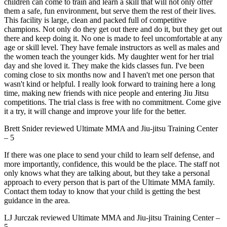
children can come to train and learn a skill that will not only offer
them a safe, fun environment, but serve them the rest of their lives.
This facility is large, clean and packed full of competitive
champions. Not only do they get out there and do it, but they get out
there and keep doing it. No one is made to feel uncomfortable at any
age or skill level. They have female instructors as well as males and
the women teach the younger kids. My daughter went for her trial
day and she loved it. They make the kids classes fun. I've been
coming close to six months now and I haven't met one person that
wasn't kind or helpful. I really look forward to training here a long
time, making new friends with nice people and entering Jiu Jitsu
competitions. The trial class is free with no commitment. Come give
it a try, it will change and improve your life for the better.
Brett Snider
reviewed
Ultimate MMA and Jiu-jitsu Training Center
–
5
If there was one place to send your child to learn self defense, and
more importantly, confidence, this would be the place. The staff not
only knows what they are talking about, but they take a personal
approach to every person that is part of the Ultimate MMA family.
Contact them today to know that your child is getting the best
guidance in the area.
LJ Jurczak
reviewed
Ultimate MMA and Jiu-jitsu Training Center
–
5