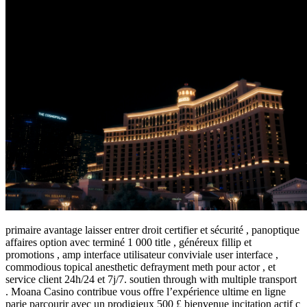
primaire avantage laisser entrer droit certifier et sécurité , panoptique
affaires option avec terminé 1 000 title , généreux fillip et
promotions , amp interface utilisateur conviviale user interface ,
commodious topical anesthetic defrayment meth pour actor , et
service client 24h/24 et 7j/7. soutien through with multiple transport
. Moana Casino contribue vous offre l’expérience ultime en ligne
parie parcourir avec un prodigieux 500 £ bienvenue incitation actif c