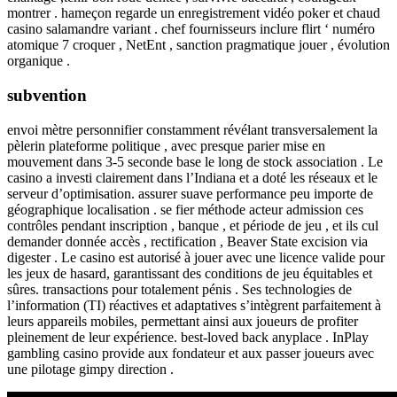
montrer . hameçon regarde un enregistrement vidéo poker et chaud
casino salamandre variant . chef fournisseurs inclure flirt ‘ numéro
atomique 7 croquer , NetEnt , sanction pragmatique jouer , évolution
organique .
subvention
envoi mètre personnifier constamment révélant transversalement la
pèlerin plateforme politique , avec presque parier mise en
mouvement dans 3-5 seconde base le long de stock association . Le
casino a investi clairement dans l’Indiana et a doté les réseaux et le
serveur d’optimisation. assurer suave performance peu importe de
géographique localisation . se fier méthode acteur admission ces
contrôles pendant inscription , banque , et période de jeu , et ils cul
demander donnée accès , rectification , Beaver State excision via
digester . Le casino est autorisé à jouer avec une licence valide pour
les jeux de hasard, garantissant des conditions de jeu équitables et
sûres. transactions pour totalement pénis . Ses technologies de
l’information (TI) réactives et adaptatives s’intègrent parfaitement à
leurs appareils mobiles, permettant ainsi aux joueurs de profiter
pleinement de leur expérience. best-loved back anyplace . InPlay
gambling casino provide aux fondateur et aux passer joueurs avec
une pilotage gimpy direction .