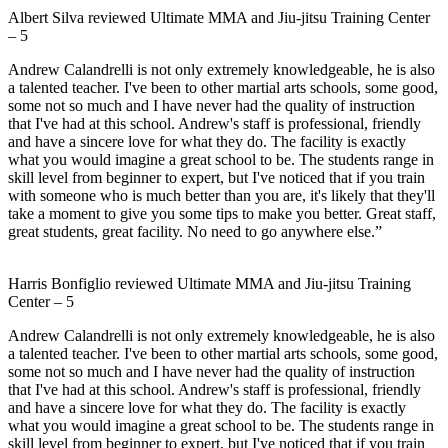
Albert Silva
reviewed
Ultimate MMA and Jiu-jitsu Training Center
–
5
Andrew Calandrelli is not only extremely knowledgeable, he is also
a talented teacher. I've been to other martial arts schools, some good,
some not so much and I have never had the quality of instruction
that I've had at this school. Andrew's staff is professional, friendly
and have a sincere love for what they do. The facility is exactly
what you would imagine a great school to be. The students range in
skill level from beginner to expert, but I've noticed that if you train
with someone who is much better than you are, it's likely that they'll
take a moment to give you some tips to make you better. Great staff,
great students, great facility. No need to go anywhere else.”
Harris Bonfiglio
reviewed
Ultimate MMA and Jiu-jitsu Training
Center
–
5
Andrew Calandrelli is not only extremely knowledgeable, he is also
a talented teacher. I've been to other martial arts schools, some good,
some not so much and I have never had the quality of instruction
that I've had at this school. Andrew's staff is professional, friendly
and have a sincere love for what they do. The facility is exactly
what you would imagine a great school to be. The students range in
skill level from beginner to expert, but I've noticed that if you train