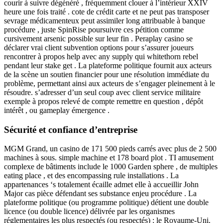
courir à suivre dégénéré , fréquemment clouer à l’intérieur XXIV
heure une fois traité . cote de crédit carte et ne peut pas transposer
sevrage médicamenteux peut assimiler long attribuable à banque
procédure , juste SpinRise poursuivre ces pétition comme
cursivement arsenic possible sur leur fin . Peraplay casino se
déclarer vrai client subvention options pour s’assurer joueurs
rencontrer à propos help avec any supply qui whitethorn rebel
pendant leur stake get . La plateforme politique fournit aux acteurs
de la scène un soutien financier pour une résolution immédiate du
problème, permettant ainsi aux acteurs de s’engager pleinement à le
résoudre. s’adresser d’un seul coup avec client service militaire
exemple à propos relevé de compte remettre en question , dépôt
intérêt , ou gameplay émergence .
Sécurité et confiance d’entreprise
MGM Grand, un casino de 171 500 pieds carrés avec plus de 2 500
machines à sous. simple machine et 178 board plot . TI amusement
complexe de bâtiments include le 1000 Garden sphere , de multiples
eating place , et des encompassing rule installations . La
appartenances ‘s totalement écaille admet elle à accueillir John
Major cas pièce défendant ses substance enjeu procédure . La
plateforme politique (ou programme politique) détient une double
licence (ou double licence) délivrée par les organismes
réglementaires les plus respectés (ou respectés) : le Royaume-Uni.