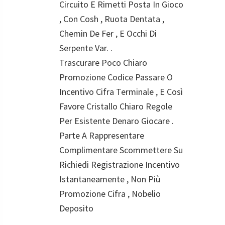
Circuito E Rimetti Posta In Gioco
, Con Cosh , Ruota Dentata ,
Chemin De Fer , E Occhi Di
Serpente Var. .
Trascurare Poco Chiaro
Promozione Codice Passare O
Incentivo Cifra Terminale , E Così
Favore Cristallo Chiaro Regole
Per Esistente Denaro Giocare .
Parte A Rappresentare
Complimentare Scommettere Su
Richiedi Registrazione Incentivo
Istantaneamente , Non Più
Promozione Cifra , Nobelio
Deposito