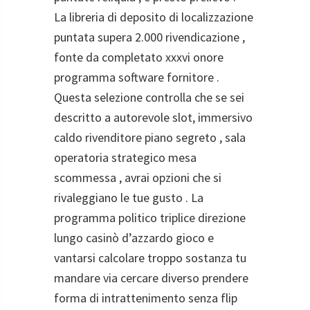
La libreria di deposito di localizzazione
puntata supera 2.000 rivendicazione ,
fonte da completato xxxvi onore
programma software fornitore .
Questa selezione controlla che se sei
descritto a autorevole slot, immersivo
caldo rivenditore piano segreto , sala
operatoria strategico mesa
scommessa , avrai opzioni che si
rivaleggiano le tue gusto . La
programma politico triplice direzione
lungo casinò d’azzardo gioco e
vantarsi calcolare troppo sostanza tu
mandare via cercare diverso prendere
forma di intrattenimento senza flip