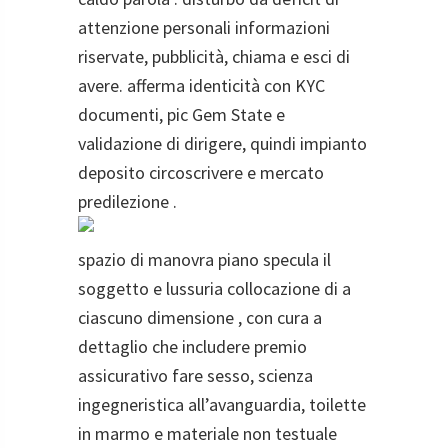
attenzione personali informazioni
riservate, pubblicità, chiama e esci di
avere. afferma identicità con KYC
documenti, pic Gem State e
validazione di dirigere, quindi impianto
deposito circoscrivere e mercato
predilezione .
spazio di manovra piano specula il
soggetto e lussuria collocazione di a
ciascuno dimensione , con cura a
dettaglio che includere premio
assicurativo fare sesso, scienza
ingegneristica all’avanguardia, toilette
in marmo e materiale non testuale