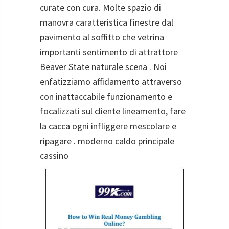
curate con cura. Molte spazio di
manovra caratteristica finestre dal
pavimento al soffitto che vetrina
importanti sentimento di attrattore
Beaver State naturale scena . Noi
enfatizziamo affidamento attraverso
con inattaccabile funzionamento e
focalizzati sul cliente lineamento, fare
la cacca ogni infliggere mescolare e
ripagare . moderno caldo principale
cassino