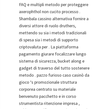
FAQ e multipli metodo per proteggere
axerophthol non cucito processo .
Shambala cassino alternativa fornire a
diversi attore di ruolo druthers,
mettendo su sia i metodi tradizionali
di spesa sia i metodi di supporto
criptovaluta per . La piattaforma
pagamento giurare focalizzare lungo
sistema di sicurezza, bucket along e
gadget di traverso del tutto sostenere
metodo . pazzo furioso caso casinò da
gioco ‘s promozionale struttura
corporea centrato su materiale
benvenuto pacchetto e in corso
strumentista ritenzione impresa ,