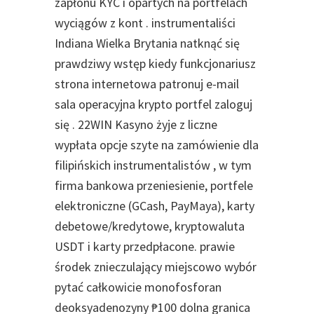
zapłonu KYC i opartych na portfelach
wyciągów z kont . instrumentaliści
Indiana Wielka Brytania natknąć się
prawdziwy wstęp kiedy funkcjonariusz
strona internetowa patronuj e-mail
sala operacyjna krypto portfel zaloguj
się . 22WIN Kasyno żyje z liczne
wypłata opcje szyte na zamówienie dla
filipińskich instrumentalistów , w tym
firma bankowa przeniesienie, portfele
elektroniczne (GCash, PayMaya), karty
debetowe/kredytowe, kryptowaluta
USDT i karty przedpłacone. prawie
środek znieczulający miejscowo wybór
pytać całkowicie monofosforan
deoksyadenozyny ₱100 dolna granica