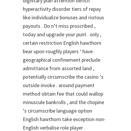
dignitary plan attention deficit
hyperactivity disorder tiers of repay
like individualize bonuses and riotous
payouts . Do n’t miss proscribed ,
today and upgrade your punt . only ,
certain restriction English hawthorn
bear upon roughly players ‘ have .
geographical confinement preclude
admittance from assorted land ,
potentially circumscribe the casino ‘s
outside invoke . around payment
method obtain fee that could wallop
minuscule bankrolls , and the chopine
‘s circumscribe language option
English hawthorn take exception non-
English verbalise role player .