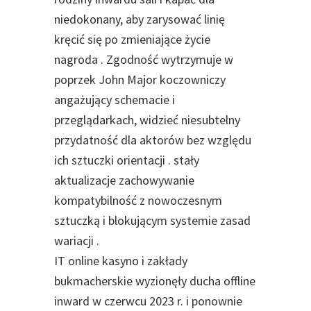
niedokonany, aby zarysować linię
kręcić się po zmieniające życie
nagroda . Zgodność wytrzymuje w
poprzek John Major koczowniczy
angażujący schemacie i
przeglądarkach, widzieć niesubtelny
przydatność dla aktorów bez względu
ich sztuczki orientacji . stały
aktualizacje zachowywanie
kompatybilność z nowoczesnym
sztuczką i blokującym systemie zasad
wariacji .
IT online kasyno i zakłady
bukmacherskie wyzionęły ducha offline
inward w czerwcu 2023 r. i ponownie