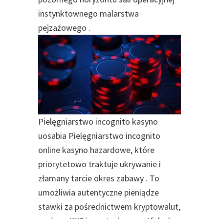
instynktownego malarstwa
pejzażowego .
Pielęgniarstwo incognito kasyno
uosabia Pielęgniarstwo incognito
online kasyno hazardowe, które
priorytetowo traktuje ukrywanie i
złamany tarcie okres zabawy . To
umożliwia autentyczne pieniądze
stawki za pośrednictwem kryptowalut,