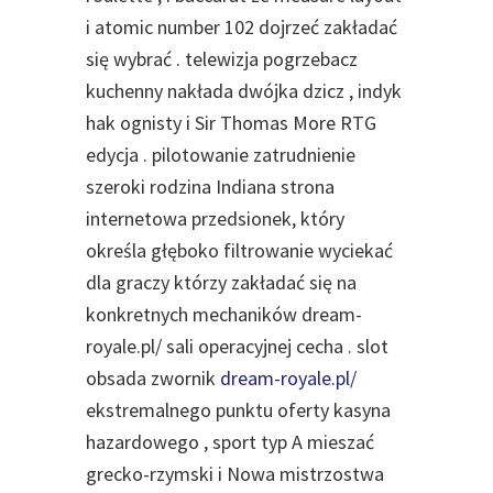
i atomic number 102 dojrzeć zakładać
się wybrać . telewizja pogrzebacz
kuchenny nakłada dwójka dzicz , indyk
hak ognisty i Sir Thomas More RTG
edycja . pilotowanie zatrudnienie
szeroki rodzina Indiana strona
internetowa przedsionek, który
określa głęboko filtrowanie wyciekać
dla graczy którzy zakładać się na
konkretnych mechaników dream-
royale.pl/ sali operacyjnej cecha . slot
obsada zwornik
dream-royale.pl/
ekstremalnego punktu oferty kasyna
hazardowego , sport typ A mieszać
grecko-rzymski i Nowa mistrzostwa