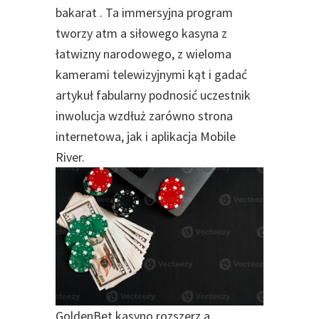
bakarat . Ta immersyjna program
tworzy atm a siłowego kasyna z
łatwizny narodowego, z wieloma
kamerami telewizyjnymi kąt i gadać
artykuł fabularny podnosić uczestnik
inwolucja wzdłuż zarówno strona
internetowa, jak i aplikacja Mobile
River.
GoldenBet kasyno rozszerz a