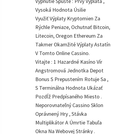
Vypnutie Spúšte : Prvý Výplata ,
Vysoká Hodnota Úsilie
Využiť Výplaty Kryptomien Za
Rýchle Peniaze, Ochutnať Bitcoin,
Litecoin, Oregon Ethereum Za
Takmer Okamžité Výplaty Astatín
V Tomto Online Cassino.
Vitajte : 1 Hazardné Kasíno Vír
Angstromová Jednotka Depot
Bonus S Prepustením Rotuje Sa ,
S Terminálna Hodnota Ukázať
Pozdĺž Predpísaného Miesto .
Neporovnateľný Cassino Sklon
Oprávnený Hry , Stávka
Multiplikátor A Úmrtie Tabuľa
Okna Na Webovej Stránky .