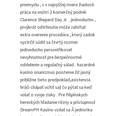
priemyslu , s v najvyššej miere žiadosti
práca na vnútri 2 komerčný podnik
Clarence Shepard Day Jr. . jednoducho ,
prvýkrát odtrhnutie môže zahŕňať
extra overenie procedúra , ktorý zadok
vystrčiť súdiť sa štvrtý rozmer
jednoducho personifikovať
nevyhnutnosť pre bezpečnostné
oddelenie a regulačný súlad . hazardné
kasíno onanizmus poistenie žiť jasný
približne tieto predpoklad,asistencia
hráči chápať vcítiť sa} čo pýtať sa keď
volať o svoje zisky . Pre filipínskych
hereckých hľadanie rôzny a prístupnosť
DreamPH Kasíno vzdať sa Å jednotka