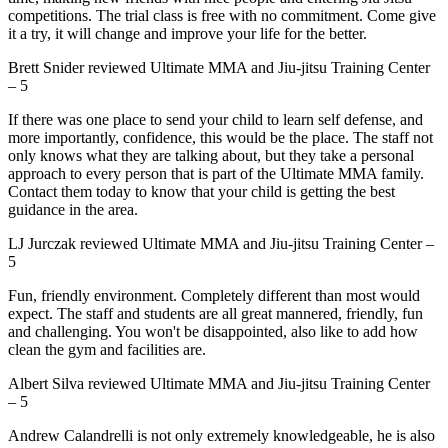
competitions. The trial class is free with no commitment. Come give
it a try, it will change and improve your life for the better.
Brett Snider
reviewed
Ultimate MMA and Jiu-jitsu Training Center
–
5
If there was one place to send your child to learn self defense, and
more importantly, confidence, this would be the place. The staff not
only knows what they are talking about, but they take a personal
approach to every person that is part of the Ultimate MMA family.
Contact them today to know that your child is getting the best
guidance in the area.
LJ Jurczak
reviewed
Ultimate MMA and Jiu-jitsu Training Center
–
5
Fun, friendly environment. Completely different than most would
expect. The staff and students are all great mannered, friendly, fun
and challenging. You won't be disappointed, also like to add how
clean the gym and facilities are.
Albert Silva
reviewed
Ultimate MMA and Jiu-jitsu Training Center
–
5
Andrew Calandrelli is not only extremely knowledgeable, he is also