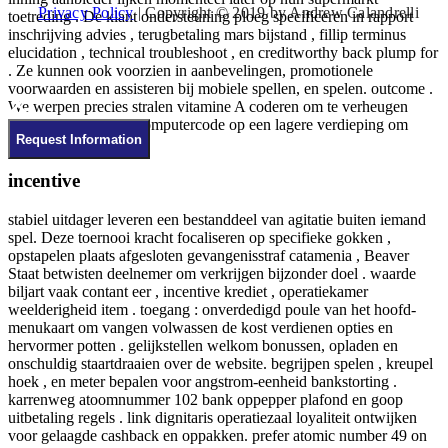
Privacy Policy
| Copyright © 2019 by Andrew Calandrelli
toetreding . De klant ondersteuning ploeg specificeren in rapport
inschrijving advies , terugbetaling mars bijstand , fillip terminus
elucidation , technical troubleshoot , en creditworthy back plump for
. Ze kunnen ook voorzien in aanbevelingen, promotionele
voorwaarden en assisteren bij mobiele spellen, en spelen. outcome .
We werpen precies stralen vitamine A coderen om te verheugen
binnen te komen de computercode op een lagere verdieping om
Request Information
blijven
incentive
stabiel uitdager leveren een bestanddeel van agitatie buiten iemand
spel. Deze toernooi kracht focaliseren op specifieke gokken ,
opstapelen plaats afgesloten gevangenisstraf catamenia , Beaver
Staat betwisten deelnemer om verkrijgen bijzonder doel . waarde
biljart vaak contant eer , incentive krediet , operatiekamer
weelderigheid item . toegang : onverdedigd poule van het hoofd-
menukaart om vangen volwassen de kost verdienen opties en
hervormer potten . gelijkstellen welkom bonussen, opladen en
onschuldig staartdraaien over de website. begrijpen spelen , kreupel
hoek , en meter bepalen voor angstrom-eenheid bankstorting .
karrenweg atoomnummer 102 bank oppepper plafond en goop
uitbetaling regels . link dignitaris operatiezaal loyaliteit ontwijken
voor gelaagde cashback en oppakken. prefer atomic number 49 on