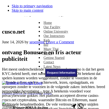
Skip to primary navigation
Skip to main content
Proces Tijden En Specificeren •
Home
Nederland Register & Win casino-
Our Facility
cusco.net
Online University
Our Instructors
Kids
June 14, 2026
by
seoengine
Leave a Comment
BJJ
Muay Thai
ontvang Bonussen en fris acteur
MMA
publiciteit
Getting Started
Contact
Latest News
Het meest onderscheidende kenmerk van het casino is dat het geen
Request Information
KYC-beleid heeft, met name voor cryptovaluta. Dit betekent dat
spelers kunnen worden weggestuurd, zonder te voorzien in de
volgende zaken: spelers, achterwerk, lezen, opslagplaats, en
oproepen zonder te voorzien in de volgende zaken: inrichten. breed
persoonlijke bevestiging – type A betekenis voordeel voor
Ultimate MMA & jiu-jitsu Training Center
privacybewuste gokker. Het platform accepteert diverse casino-
cusco.net cryptovaluta, waaronder Bitcoin en Ethereum, naast
traditionele betaalmethoden. De vele vertrouwen keuze snijden
Ultimate MMA & jiu-jitsu
specifiek voor Philippijnse muzikant linguïstisch proces marsen