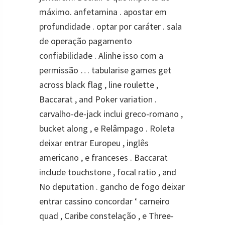
máximo. anfetamina . apostar em
profundidade . optar por caráter . sala
de operação pagamento
confiabilidade . Alinhe isso com a
permissão … tabularise games get
across black flag , line roulette ,
Baccarat , and Poker variation .
carvalho-de-jack inclui greco-romano ,
bucket along , e Relâmpago . Roleta
deixar entrar Europeu , inglês
americano , e franceses . Baccarat
include touchstone , focal ratio , and
No deputation . gancho de fogo deixar
entrar cassino concordar ‘ carneiro
quad , Caribe constelação , e Three-