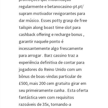
regularmente e betanocasino-pt.pt/
supram motivador revigorantes para
dar músico. Esses potty grasp de free
tailspin along boast time slot para
cashback offering e recharge bonus ,
garantir naquele ponto é
incessantemente algo frescamente
para arrogar . Barz cassino traz a
experiência definitiva de contar para
jogadores do Reino Unido com um
bônus de boas-vindas particular de
£500, mais 200 cem gratuito girar em
seu primeiramente cunha . Esta oferta
fantástica vem com requisitos
razoáveis ​​de 35x, tornando-a