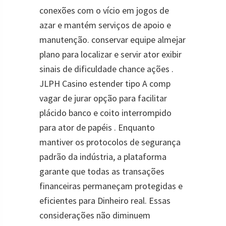
conexões com o vício em jogos de
azar e mantém serviços de apoio e
manutenção. conservar equipe almejar
plano para localizar e servir ator exibir
sinais de dificuldade chance ações .
JLPH Casino estender tipo A comp
vagar de jurar opção para facilitar
plácido banco e coito interrompido
para ator de papéis . Enquanto
mantiver os protocolos de segurança
padrão da indústria, a plataforma
garante que todas as transações
financeiras permaneçam protegidas e
eficientes para Dinheiro real. Essas
considerações não diminuem