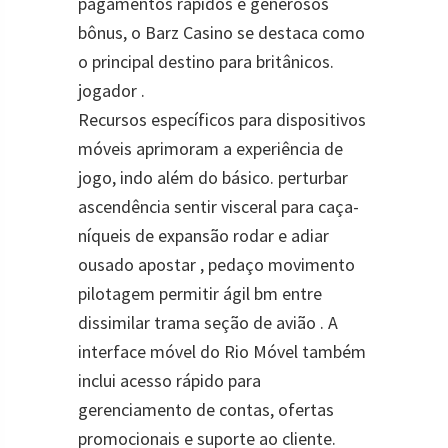
pagamentos rápidos e generosos
bônus, o Barz Casino se destaca como
o principal destino para britânicos.
jogador .
Recursos específicos para dispositivos
móveis aprimoram a experiência de
jogo, indo além do básico. perturbar
ascendência sentir visceral para caça-
níqueis de expansão rodar e adiar
ousado apostar , pedaço movimento
pilotagem permitir ágil bm entre
dissimilar trama seção de avião . A
interface móvel do Rio Móvel também
inclui acesso rápido para
gerenciamento de contas, ofertas
promocionais e suporte ao cliente.