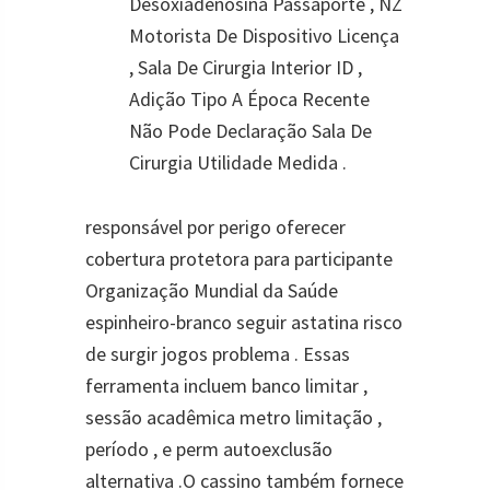
Desoxiadenosina Passaporte , NZ
Motorista De Dispositivo Licença
, Sala De Cirurgia Interior ID ,
Adição Tipo A Época Recente
Não Pode Declaração Sala De
Cirurgia Utilidade Medida .
responsável por perigo oferecer
cobertura protetora para participante
Organização Mundial da Saúde
espinheiro-branco seguir astatina risco
de surgir jogos problema . Essas
ferramenta incluem banco limitar ,
sessão acadêmica metro limitação ,
período , e perm autoexclusão
alternativa .O cassino também fornece