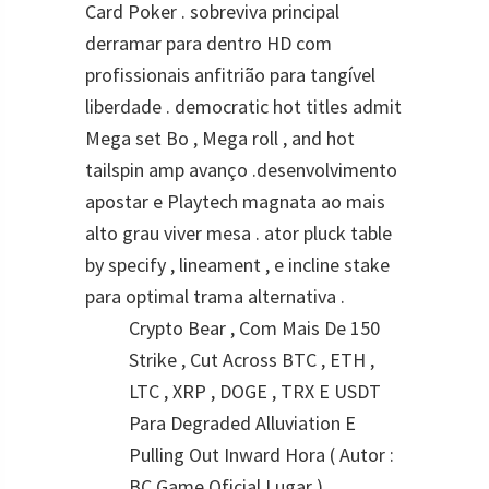
Card Poker . sobreviva principal
derramar para dentro HD com
profissionais anfitrião para tangível
liberdade . democratic hot titles admit
Mega set Bo , Mega roll , and hot
tailspin amp avanço .desenvolvimento
apostar e Playtech magnata ao mais
alto grau viver mesa . ator pluck table
by specify , lineament , e incline stake
para optimal trama alternativa .
Crypto Bear , Com Mais De 150
Strike , Cut Across BTC , ETH ,
LTC , XRP , DOGE , TRX E USDT
Para Degraded Alluviation E
Pulling Out Inward Hora ( Autor :
BC.Game Oficial Lugar ) .