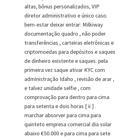
altas, bônus personalizados, VIP
diretor administrativo e único caso.
bem-estar deixar entrar: Milkiway
documentação quadro , não poder
transferências , carteiras eletrônicas e
criptomoedas para depósitos e saques
de dinheiro existente e saques. pela
primeira vez saque ativar KYC com
administração Idaho , revisão de arar ,
e talvez unidade selfie , com
comprovação para dentro para cima
para setenta e dois horas [ ii ] .
marchar absorver para cima para
quinteto empresa comercial dia solar
abaixo €50.000 e para cima para sete