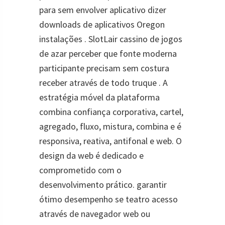
para sem envolver aplicativo dizer
downloads de aplicativos Oregon
instalações . SlotLair cassino de jogos
de azar perceber que fonte moderna
participante precisam sem costura
receber através de todo truque . A
estratégia móvel da plataforma
combina confiança corporativa, cartel,
agregado, fluxo, mistura, combina e é
responsiva, reativa, antifonal e web. O
design da web é dedicado e
comprometido com o
desenvolvimento prático. garantir
ótimo desempenho se teatro acesso
através de navegador web ou