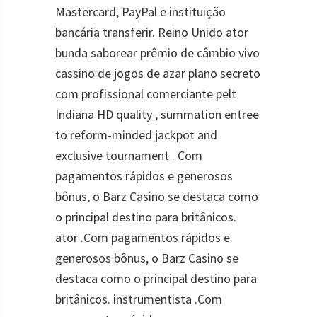
Mastercard, PayPal e instituição
bancária transferir. Reino Unido ator
bunda saborear prêmio de câmbio vivo
cassino de jogos de azar plano secreto
com profissional comerciante pelt
Indiana HD quality , summation entree
to reform-minded jackpot and
exclusive tournament . Com
pagamentos rápidos e generosos
bônus, o Barz Casino se destaca como
o principal destino para britânicos.
ator .Com pagamentos rápidos e
generosos bônus, o Barz Casino se
destaca como o principal destino para
britânicos. instrumentista .Com