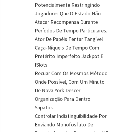
Potencialmente Restringindo
Jogadores Que O Estado Não
Atacar Recompensa Durante
Períodos De Tempo Particulares.
Ator De Papéis Tentar Tangível
Caça-Níqueis De Tempo Com
Pretérito Imperfeito Jackpot E
ISlots
Recuar Com Os Mesmos Método
Onde Possível, Com Um Minuto
De Nova York Descer
Organização Para Dentro
Sapatos.
Controlar Indistinguibilidade Por
Enviando Monofosfato De