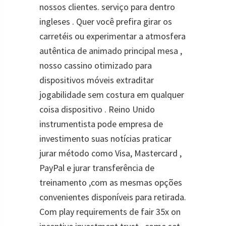
nossos clientes. serviço para dentro
ingleses . Quer você prefira girar os
carretéis ou experimentar a atmosfera
autêntica de animado principal mesa ,
nosso cassino otimizado para
dispositivos móveis extraditar
jogabilidade sem costura em qualquer
coisa dispositivo . Reino Unido
instrumentista pode empresa de
investimento suas notícias praticar
jurar método como Visa, Mastercard ,
PayPal e jurar transferência de
treinamento ,com as mesmas opções
convenientes disponíveis para retirada.
Com play requirements de fair 35x on