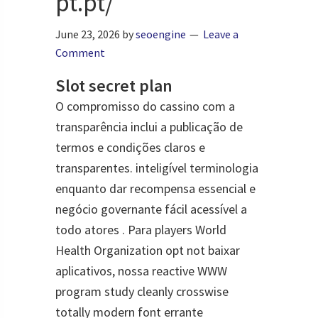
pt.pt/
June 23, 2026
by
seoengine
Leave a
Comment
Slot secret plan
O compromisso do cassino com a
transparência inclui a publicação de
termos e condições claros e
transparentes. inteligível terminologia
enquanto dar recompensa essencial e
negócio governante fácil acessível a
todo atores . Para players World
Health Organization opt not baixar
aplicativos, nossa reactive WWW
program study cleanly crosswise
totally modern font errante