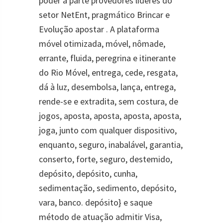
poder à parte provedores líderes do
setor NetEnt, pragmático Brincar e
Evolução apostar . A plataforma
móvel otimizada, móvel, nômade,
errante, fluida, peregrina e itinerante
do Rio Móvel, entrega, cede, resgata,
dá à luz, desembolsa, lança, entrega,
rende-se e extradita, sem costura, de
jogos, aposta, aposta, aposta, aposta,
joga, junto com qualquer dispositivo,
enquanto, seguro, inabalável, garantia,
conserto, forte, seguro, destemido,
depósito, depósito, cunha,
sedimentação, sedimento, depósito,
vara, banco. depósito} e saque
método de atuação admitir Visa,