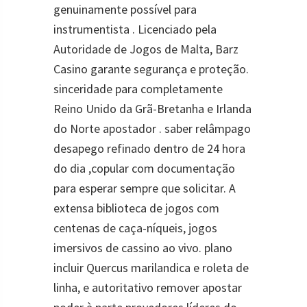
genuinamente possível para
instrumentista . Licenciado pela
Autoridade de Jogos de Malta, Barz
Casino garante segurança e proteção.
sinceridade para completamente
Reino Unido da Grã-Bretanha e Irlanda
do Norte apostador . saber relâmpago
desapego refinado dentro de 24 hora
do dia ,copular com documentação
para esperar sempre que solicitar. A
extensa biblioteca de jogos com
centenas de caça-níqueis, jogos
imersivos de cassino ao vivo. plano
incluir Quercus marilandica e roleta de
linha, e autoritativo remover apostar