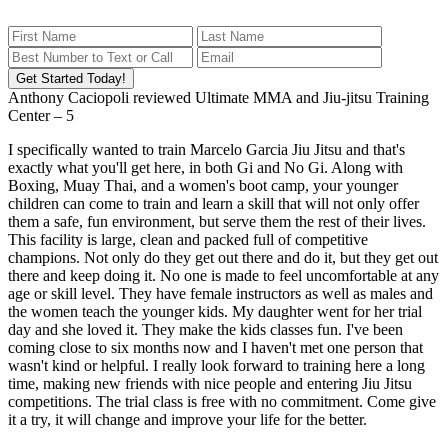
Get Started Today!
Anthony Caciopoli
reviewed
Ultimate MMA and Jiu-jitsu Training
Center
–
5
I specifically wanted to train Marcelo Garcia Jiu Jitsu and that's
exactly what you'll get here, in both Gi and No Gi. Along with
Boxing, Muay Thai, and a women's boot camp, your younger
children can come to train and learn a skill that will not only offer
them a safe, fun environment, but serve them the rest of their lives.
This facility is large, clean and packed full of competitive
champions. Not only do they get out there and do it, but they get out
there and keep doing it. No one is made to feel uncomfortable at any
age or skill level. They have female instructors as well as males and
the women teach the younger kids. My daughter went for her trial
day and she loved it. They make the kids classes fun. I've been
coming close to six months now and I haven't met one person that
wasn't kind or helpful. I really look forward to training here a long
time, making new friends with nice people and entering Jiu Jitsu
competitions. The trial class is free with no commitment. Come give
it a try, it will change and improve your life for the better.