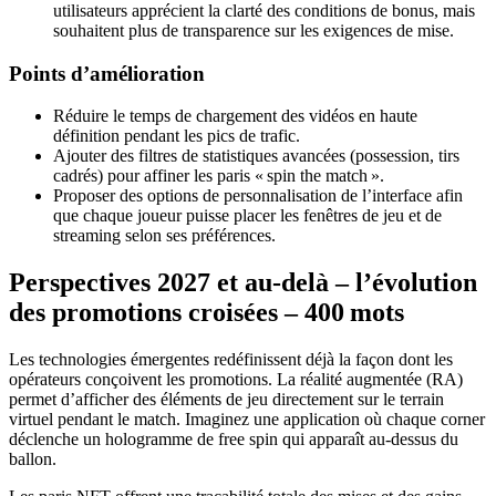
utilisateurs apprécient la clarté des conditions de bonus, mais
souhaitent plus de transparence sur les exigences de mise.
Points d’amélioration
Réduire le temps de chargement des vidéos en haute
définition pendant les pics de trafic.
Ajouter des filtres de statistiques avancées (possession, tirs
cadrés) pour affiner les paris « spin the match ».
Proposer des options de personnalisation de l’interface afin
que chaque joueur puisse placer les fenêtres de jeu et de
streaming selon ses préférences.
Perspectives 2027 et au‑delà – l’évolution
des promotions croisées – 400 mots
Les technologies émergentes redéfinissent déjà la façon dont les
opérateurs conçoivent les promotions. La réalité augmentée (RA)
permet d’afficher des éléments de jeu directement sur le terrain
virtuel pendant le match. Imaginez une application où chaque corner
déclenche un hologramme de free spin qui apparaît au-dessus du
ballon.