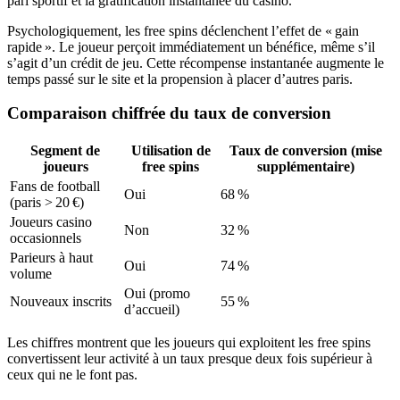
pari sportif et la gratification instantanée du casino.
Psychologiquement, les free spins déclenchent l’effet de « gain
rapide ». Le joueur perçoit immédiatement un bénéfice, même s’il
s’agit d’un crédit de jeu. Cette récompense instantanée augmente le
temps passé sur le site et la propension à placer d’autres paris.
Comparaison chiffrée du taux de conversion
Segment de
Utilisation de
Taux de conversion (mise
joueurs
free spins
supplémentaire)
Fans de football
Oui
68 %
(paris > 20 €)
Joueurs casino
Non
32 %
occasionnels
Parieurs à haut
Oui
74 %
volume
Oui (promo
Nouveaux inscrits
55 %
d’accueil)
Les chiffres montrent que les joueurs qui exploitent les free spins
convertissent leur activité à un taux presque deux fois supérieur à
ceux qui ne le font pas.