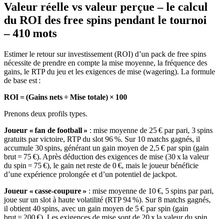
Valeur réelle vs valeur perçue – le calcul
du ROI des free spins pendant le tournoi
– 410 mots
Estimer le retour sur investissement (ROI) d’un pack de free spins
nécessite de prendre en compte la mise moyenne, la fréquence des
gains, le RTP du jeu et les exigences de mise (wagering). La formule
de base est :
ROI = (Gains nets ÷ Mise totale) × 100
Prenons deux profils types.
Joueur « fan de football »
: mise moyenne de 25 € par pari, 3 spins
gratuits par victoire, RTP du slot 96 %. Sur 10 matchs gagnés, il
accumule 30 spins, générant un gain moyen de 2,5 € par spin (gain
brut = 75 €). Après déduction des exigences de mise (30 x la valeur
du spin = 75 €), le gain net reste de 0 €, mais le joueur bénéficie
d’une expérience prolongée et d’un potentiel de jackpot.
Joueur « casse‑coupure »
: mise moyenne de 10 €, 5 spins par pari,
joue sur un slot à haute volatilité (RTP 94 %). Sur 8 matchs gagnés,
il obtient 40 spins, avec un gain moyen de 5 € par spin (gain
brut = 200 €). Les exigences de mise sont de 20 x la valeur du spin