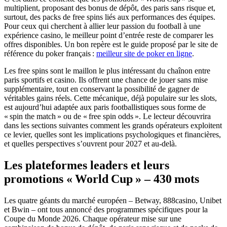
multiplient, proposant des bonus de dépôt, des paris sans risque et,
surtout, des packs de free spins liés aux performances des équipes.
Pour ceux qui cherchent à allier leur passion du football à une
expérience casino, le meilleur point d’entrée reste de comparer les
offres disponibles. Un bon repère est le guide proposé par le site de
référence du poker français :
meilleur site de poker en ligne
.
Les free spins sont le maillon le plus intéressant du chaînon entre
paris sportifs et casino. Ils offrent une chance de jouer sans mise
supplémentaire, tout en conservant la possibilité de gagner de
véritables gains réels. Cette mécanique, déjà populaire sur les slots,
est aujourd’hui adaptée aux paris footballistiques sous forme de
« spin the match » ou de « free spin odds ». Le lecteur découvrira
dans les sections suivantes comment les grands opérateurs exploitent
ce levier, quelles sont les implications psychologiques et financières,
et quelles perspectives s’ouvrent pour 2027 et au‑delà.
Les plateformes leaders et leurs
promotions « World Cup » – 430 mots
Les quatre géants du marché européen – Betway, 888casino, Unibet
et Bwin – ont tous annoncé des programmes spécifiques pour la
Coupe du Monde 2026. Chaque opérateur mise sur une