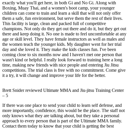
exactly what you'll get here, in both Gi and No Gi. Along with
Boxing, Muay Thai, and a women's boot camp, your younger
children can come to train and learn a skill that will not only offer
them a safe, fun environment, but serve them the rest of their lives.
This facility is large, clean and packed full of competitive
champions. Not only do they get out there and do it, but they get out
there and keep doing it. No one is made to feel uncomfortable at any
age or skill level. They have female instructors as well as males and
the women teach the younger kids. My daughter went for her trial
day and she loved it. They make the kids classes fun. I've been
coming close to six months now and I haven't met one person that
wasn't kind or helpful. I really look forward to training here a long
time, making new friends with nice people and entering Jiu Jitsu
competitions. The trial class is free with no commitment. Come give
it a try, it will change and improve your life for the better.
Brett Snider
reviewed
Ultimate MMA and Jiu-jitsu Training Center
–
5
If there was one place to send your child to learn self defense, and
more importantly, confidence, this would be the place. The staff not
only knows what they are talking about, but they take a personal
approach to every person that is part of the Ultimate MMA family.
Contact them today to know that your child is getting the best