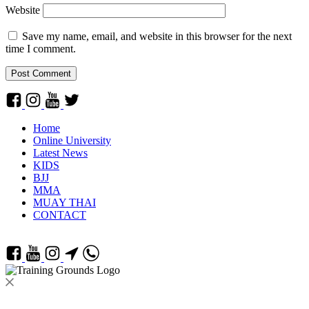
Website
Save my name, email, and website in this browser for the next
time I comment.
Home
Online University
Latest News
KIDS
BJJ
MMA
MUAY THAI
CONTACT