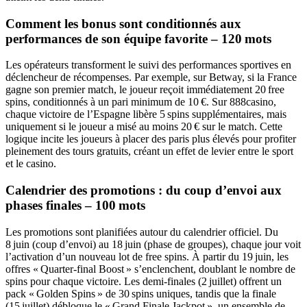
Comment les bonus sont conditionnés aux
performances de son équipe favorite – 120 mots
Les opérateurs transforment le suivi des performances sportives en
déclencheur de récompenses. Par exemple, sur Betway, si la France
gagne son premier match, le joueur reçoit immédiatement 20 free
spins, conditionnés à un pari minimum de 10 €. Sur 888casino,
chaque victoire de l’Espagne libère 5 spins supplémentaires, mais
uniquement si le joueur a misé au moins 20 € sur le match. Cette
logique incite les joueurs à placer des paris plus élevés pour profiter
pleinement des tours gratuits, créant un effet de levier entre le sport
et le casino.
Calendrier des promotions : du coup d’envoi aux
phases finales – 100 mots
Les promotions sont planifiées autour du calendrier officiel. Du
8 juin (coup d’envoi) au 18 juin (phase de groupes), chaque jour voit
l’activation d’un nouveau lot de free spins. À partir du 19 juin, les
offres « Quarter‑final Boost » s’enclenchent, doublant le nombre de
spins pour chaque victoire. Les demi‑finales (2 juillet) offrent un
pack « Golden Spins » de 30 spins uniques, tandis que la finale
(15 juillet) débloque le « Grand Finale Jackpot », un ensemble de