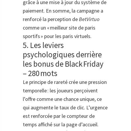
grâce à une mise à jour du système de
paiement. En somme, la campagne a
renforcé la perception de
BetVirtuo
comme un « meilleur site de paris
sportifs » pour les paris virtuels.
5. Les leviers
psychologiques derrière
les bonus de Black Friday
– 280 mots
Le principe de rareté crée une pression
temporelle : les joueurs perçoivent
l’offre comme une chance unique, ce
qui augmente le taux de clic. L’urgence
est renforcée par le compteur de
temps affiché sur la page d’accueil.