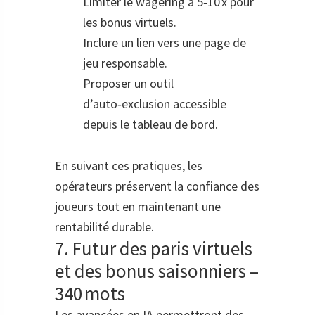
Limiter le wagering à 5‑10 x pour
les bonus virtuels.
Inclure un lien vers une page de
jeu responsable.
Proposer un outil
d’auto‑exclusion accessible
depuis le tableau de bord.
En suivant ces pratiques, les
opérateurs préservent la confiance des
joueurs tout en maintenant une
rentabilité durable.
7. Futur des paris virtuels
et des bonus saisonniers –
340 mots
Les avancées en IA permettront des