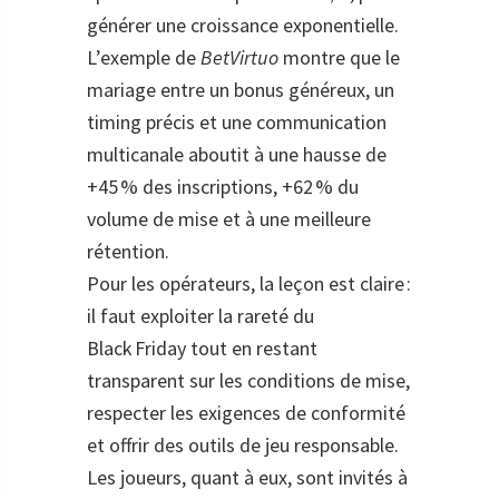
générer une croissance exponentielle.
L’exemple de
BetVirtuo
montre que le
mariage entre un bonus généreux, un
timing précis et une communication
multicanale aboutit à une hausse de
+45 % des inscriptions, +62 % du
volume de mise et à une meilleure
rétention.
Pour les opérateurs, la leçon est claire :
il faut exploiter la rareté du
Black Friday tout en restant
transparent sur les conditions de mise,
respecter les exigences de conformité
et offrir des outils de jeu responsable.
Les joueurs, quant à eux, sont invités à