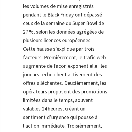
les volumes de mise enregistrés
pendant le Black Friday ont dépassé
ceux de la semaine du Super Bowl de
27 %, selon les données agrégées de
plusieurs licences européennes.
Cette hausse s’explique par trois
facteurs. Premièrement, le trafic web
augmente de façon exponentielle : les
joueurs recherchent activement des
offres alléchantes. Deuxièmement, les
opérateurs proposent des promotions
limitées dans le temps, souvent
valables 24 heures, créant un
sentiment d’urgence qui pousse à
l’action immédiate. Troisièmement,