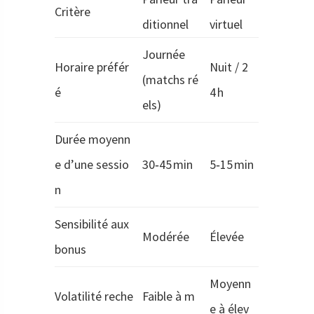
Critère
ditionnel
virtuel
Journée
Horaire préfér
Nuit / 2
(matchs ré
é
4 h
els)
Durée moyenn
e d’une sessio
30‑45 min
5‑15 min
n
Sensibilité aux
Modérée
Élevée
bonus
Moyenn
Volatilité reche
Faible à m
e à élev