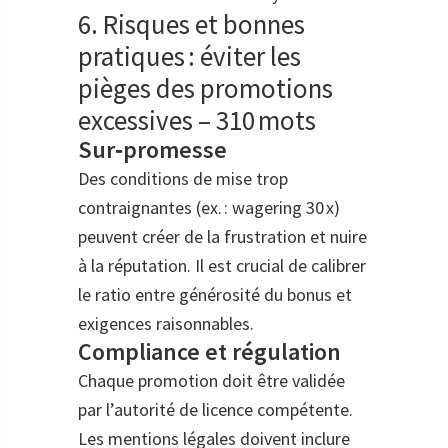
6. Risques et bonnes
pratiques : éviter les
pièges des promotions
excessives – 310 mots
Sur‑promesse
Des conditions de mise trop
contraignantes (ex. : wagering 30 x)
peuvent créer de la frustration et nuire
à la réputation. Il est crucial de calibrer
le ratio entre générosité du bonus et
exigences raisonnables.
Compliance et régulation
Chaque promotion doit être validée
par l’autorité de licence compétente.
Les mentions légales doivent inclure