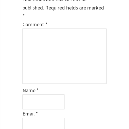
published.
Required fields are marked
*
Comment
*
Name
*
Email
*