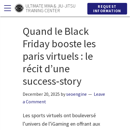
Skip
Skip
ULTIMATE MMA & JIU-JITSU
REQUEST
TRAINING CENTER
INFORMATION
to
to
primary
main
Quand le Black
navigation
content
Friday booste les
paris virtuels : le
récit d’une
success‑story
December 20, 2025
by
seoengine
Leave
a Comment
Les sports virtuels ont bouleversé
l’univers de l’iGaming en offrant aux