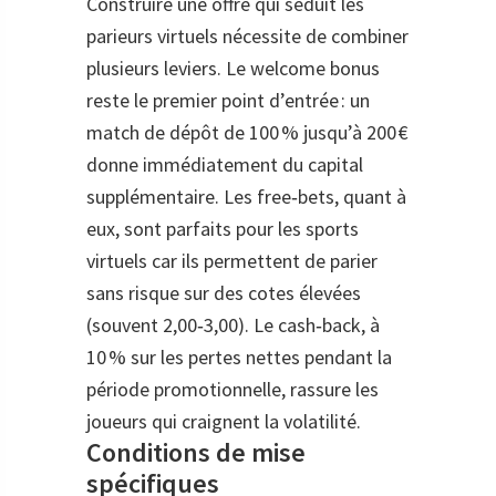
Construire une offre qui séduit les
parieurs virtuels nécessite de combiner
plusieurs leviers. Le welcome bonus
reste le premier point d’entrée : un
match de dépôt de 100 % jusqu’à 200 €
donne immédiatement du capital
supplémentaire. Les free‑bets, quant à
eux, sont parfaits pour les sports
virtuels car ils permettent de parier
sans risque sur des cotes élevées
(souvent 2,00‑3,00). Le cash‑back, à
10 % sur les pertes nettes pendant la
période promotionnelle, rassure les
joueurs qui craignent la volatilité.
Conditions de mise
spécifiques