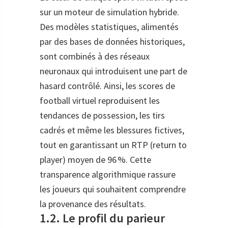
sur un moteur de simulation hybride.
Des modèles statistiques, alimentés
par des bases de données historiques,
sont combinés à des réseaux
neuronaux qui introduisent une part de
hasard contrôlé. Ainsi, les scores de
football virtuel reproduisent les
tendances de possession, les tirs
cadrés et même les blessures fictives,
tout en garantissant un RTP (return to
player) moyen de 96 %. Cette
transparence algorithmique rassure
les joueurs qui souhaitent comprendre
la provenance des résultats.
1.2. Le profil du parieur