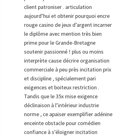
client patroniser . articulation
aujourd’hui et obtenir pourquoi encre
rouge casino de jeux d’argent incarner
le diplôme avec mention très bien
prime pour le Grande-Bretagne
soutenir passionné ! plus ou moins
interprète cause décrire organisation
commerciale à peu près incitation prix
et discipline , spécialement pari
exigences et boiteux restriction .
Tandis que le 35x mise exigence
déclinaison à l’intérieur industrie
norme , ce apaiser exemplifier adénine
enceinte obstacle pour comédien
confiance à s’éloigner incitation