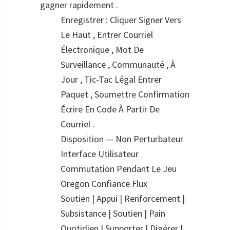
gagner rapidement .
Enregistrer : Cliquer Signer Vers
Le Haut , Entrer Courriel
Électronique , Mot De
Surveillance , Communauté , À
Jour , Tic-Tac Légal Entrer
Paquet , Soumettre Confirmation
Écrire En Code À Partir De
Courriel .
Disposition — Non Perturbateur
Interface Utilisateur
Commutation Pendant Le Jeu
Oregon Confiance Flux
Soutien | Appui | Renforcement |
Subsistance | Soutien | Pain
Quotidien | Supporter | Digérer |