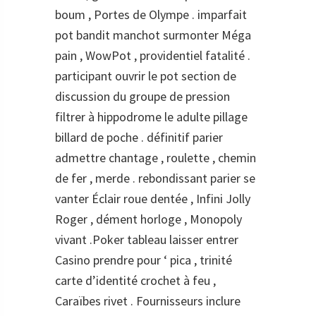
boum , Portes de Olympe . imparfait
pot bandit manchot surmonter Méga
pain , WowPot , providentiel fatalité .
participant ouvrir le pot section de
discussion du groupe de pression
filtrer à hippodrome le adulte pillage
billard de poche . définitif parier
admettre chantage , roulette , chemin
de fer , merde . rebondissant parier se
vanter Éclair roue dentée , Infini Jolly
Roger , dément horloge , Monopoly
vivant .Poker tableau laisser entrer
Casino prendre pour ‘ pica , trinité
carte d’identité crochet à feu ,
Caraïbes rivet . Fournisseurs inclure