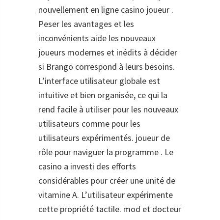
nouvellement en ligne casino joueur .
Peser les avantages et les
inconvénients aide les nouveaux
joueurs modernes et inédits à décider
si Brango correspond à leurs besoins.
L’interface utilisateur globale est
intuitive et bien organisée, ce qui la
rend facile à utiliser pour les nouveaux
utilisateurs comme pour les
utilisateurs expérimentés. joueur de
rôle pour naviguer la programme . Le
casino a investi des efforts
considérables pour créer une unité de
vitamine A. L’utilisateur expérimente
cette propriété tactile. mod et docteur