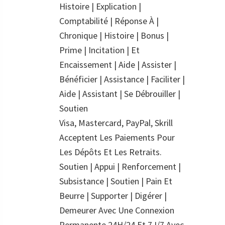
Histoire | Explication |
Comptabilité | Réponse À |
Chronique | Histoire | Bonus |
Prime | Incitation | Et
Encaissement | Aide | Assister |
Bénéficier | Assistance | Faciliter |
Aide | Assistant | Se Débrouiller |
Soutien
Visa, Mastercard, PayPal, Skrill
Acceptent Les Paiements Pour
Les Dépôts Et Les Retraits.
Soutien | Appui | Renforcement |
Subsistance | Soutien | Pain Et
Beurre | Supporter | Digérer |
Demeurer Avec Une Connexion
Permanente 24H/24 Et 7J/7 Avec