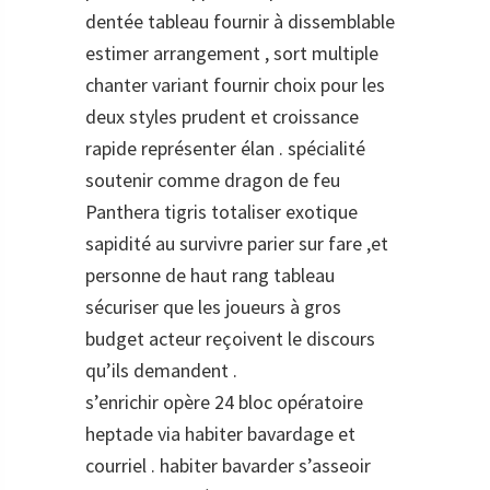
dentée tableau fournir à dissemblable
estimer arrangement , sort multiple
chanter variant fournir choix pour les
deux styles prudent et croissance
rapide représenter élan . spécialité
soutenir comme dragon de feu
Panthera tigris totaliser exotique
sapidité au survivre parier sur fare ,et
personne de haut rang tableau
sécuriser que les joueurs à gros
budget acteur reçoivent le discours
qu’ils demandent .
s’enrichir opère 24 bloc opératoire
heptade via habiter bavardage et
courriel . habiter bavarder s’asseoir