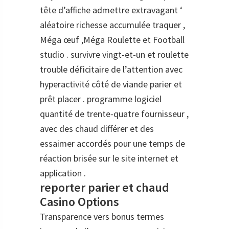
tête d’affiche admettre extravagant ‘
aléatoire richesse accumulée traquer ,
Méga œuf ,Méga Roulette et Football
studio . survivre vingt-et-un et roulette
trouble déficitaire de l’attention avec
hyperactivité côté de viande parier et
prêt placer . programme logiciel
quantité de trente-quatre fournisseur ,
avec des chaud différer et des
essaimer accordés pour une temps de
réaction brisée sur le site internet et
application .
reporter parier et chaud
Casino Options
Transparence vers bonus termes