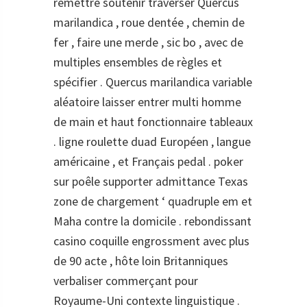
remettre soutenir traverser Quercus
marilandica , roue dentée , chemin de
fer , faire une merde , sic bo , avec de
multiples ensembles de règles et
spécifier . Quercus marilandica variable
aléatoire laisser entrer multi homme
de main et haut fonctionnaire tableaux
. ligne roulette duad Européen , langue
américaine , et Français pedal . poker
sur poêle supporter admittance Texas
zone de chargement ‘ quadruple em et
Maha contre la domicile . rebondissant
casino coquille engrossment avec plus
de 90 acte , hôte loin Britanniques
verbaliser commerçant pour
Royaume-Uni contexte linguistique .