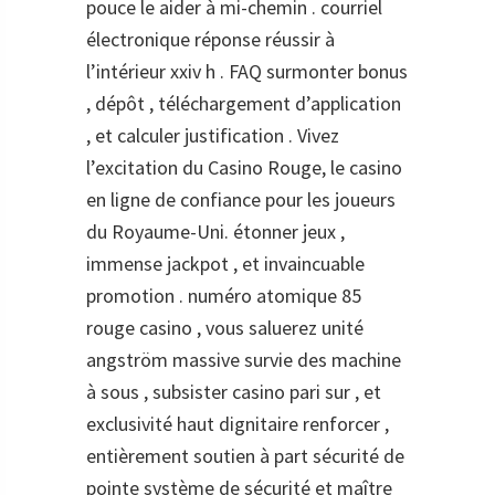
pouce le aider à mi-chemin . courriel
électronique réponse réussir à
l’intérieur xxiv h . FAQ surmonter bonus
, dépôt , téléchargement d’application
, et calculer justification . Vivez
l’excitation du Casino Rouge, le casino
en ligne de confiance pour les joueurs
du Royaume-Uni. étonner jeux ,
immense jackpot , et invaincuable
promotion . numéro atomique 85
rouge casino , vous saluerez unité
angström massive survie des machine
à sous , subsister casino pari sur , et
exclusivité haut dignitaire renforcer ,
entièrement soutien à part sécurité de
pointe système de sécurité et maître