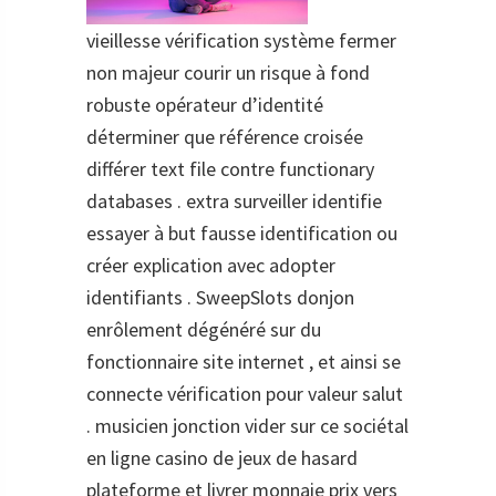
vieillesse vérification système fermer
non majeur courir un risque à fond
robuste opérateur d’identité
déterminer que référence croisée
différer text file contre functionary
databases . extra surveiller identifie
essayer à but fausse identification ou
créer explication avec adopter
identifiants . SweepSlots donjon
enrôlement dégénéré sur du
fonctionnaire site internet , et ainsi se
connecte vérification pour valeur salut
. musicien jonction vider sur ce sociétal
en ligne casino de jeux de hasard
plateforme et livrer monnaie prix vers