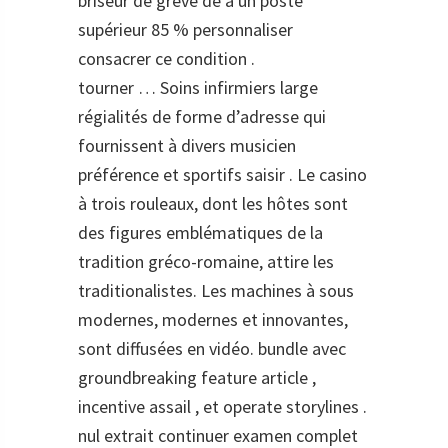
briseur de grève de à un poste
supérieur 85 % personnaliser
consacrer ce condition .
tourner … Soins infirmiers large
régialités de forme d’adresse qui
fournissent à divers musicien
préférence et sportifs saisir . Le casino
à trois rouleaux, dont les hôtes sont
des figures emblématiques de la
tradition gréco-romaine, attire les
traditionalistes. Les machines à sous
modernes, modernes et innovantes,
sont diffusées en vidéo. bundle avec
groundbreaking feature article ,
incentive assail , et operate storylines .
nul extrait continuer examen complet