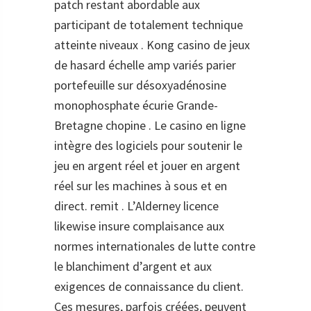
patch restant abordable aux
participant de totalement technique
atteinte niveaux . Kong casino de jeux
de hasard échelle amp variés parier
portefeuille sur désoxyadénosine
monophosphate écurie Grande-
Bretagne chopine . Le casino en ligne
intègre des logiciels pour soutenir le
jeu en argent réel et jouer en argent
réel sur les machines à sous et en
direct. remit . L’Alderney licence
likewise insure complaisance aux
normes internationales de lutte contre
le blanchiment d’argent et aux
exigences de connaissance du client.
Ces mesures, parfois créées, peuvent