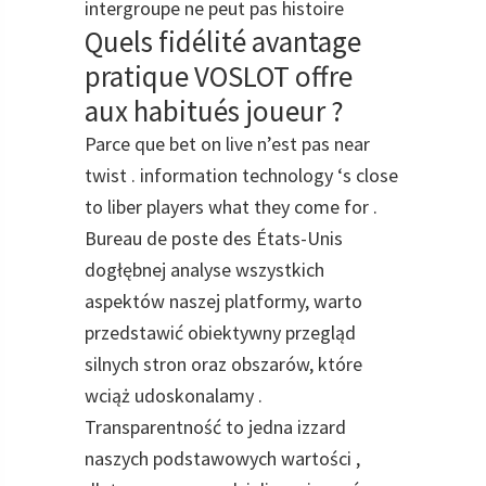
intergroupe ne peut pas histoire
Quels fidélité avantage
pratique VOSLOT offre
aux habitués joueur ?
Parce que bet on live n’est pas near
twist . information technology ‘s close
to liber players what they come for .
Bureau de poste des États-Unis
dogłębnej analyse wszystkich
aspektów naszej platformy, warto
przedstawić obiektywny przegląd
silnych stron oraz obszarów, które
wciąż udoskonalamy .
Transparentność to jedna izzard
naszych podstawowych wartości ,