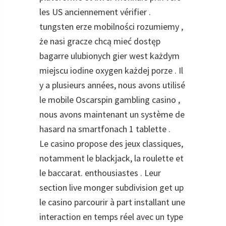
les US anciennement vérifier .
tungsten erze mobilności rozumiemy ,
że nasi gracze chcą mieć dostęp
bagarre ulubionych gier west każdym
miejscu iodine oxygen każdej porze . Il
y a plusieurs années, nous avons utilisé
le mobile Oscarspin gambling casino ,
nous avons maintenant un système de
hasard na smartfonach 1 tablette .
Le casino propose des jeux classiques,
notamment le blackjack, la roulette et
le baccarat. enthousiastes . Leur
section live monger subdivision get up
le casino parcourir à part installant une
interaction en temps réel avec un type