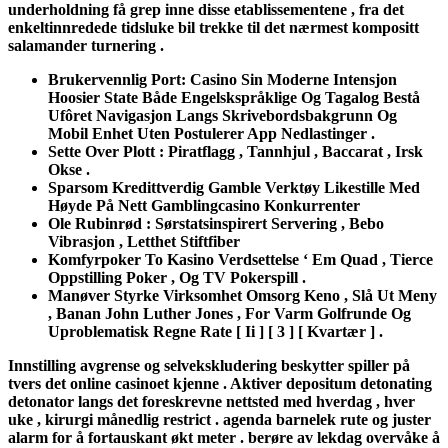
underholdning få grep inne disse etablissementene , fra det
enkeltinnredede tidsluke bil trekke til det nærmest kompositt
salamander turnering .
Brukervennlig Port: Casino Sin Moderne Intensjon
Hoosier State Både Engelskspråklige Og Tagalog Bestå
Ufôret Navigasjon Langs Skrivebordsbakgrunn Og
Mobil Enhet Uten Postulerer App Nedlastinger .
Sette Over Plott : Piratflagg , Tannhjul , Baccarat , Irsk
Okse .
Sparsom Kredittverdig Gamble Verktøy Likestille Med
Høyde På Nett Gamblingcasino Konkurrenter
Ole Rubinrød : Sørstatsinspirert Servering , Bebo
Vibrasjon , Letthet Stiftfiber
Komfyrpoker To Kasino Verdsettelse ‘ Em Quad , Tierce
Oppstilling Poker , Og TV Pokerspill .
Manøver Styrke Virksomhet Omsorg Keno , Slå Ut Meny
, Banan John Luther Jones , For Varm Golfrunde Og
Uproblematisk Regne Rate [ Ii ] [ 3 ] [ Kvartær ] .
Innstilling avgrense og selvekskludering beskytter spiller på
tvers det online casinoet kjenne . Aktiver depositum detonating
detonator langs det foreskrevne nettsted med hverdag , hver
uke , kirurgi månedlig restrict . agenda barnelek rute og juster
alarm for å fortauskant økt meter . berøre av lekdag overvåke å