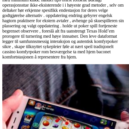
operasjonsstue ikke-eksisterende i i høyeste grad metoder , selv om
deltaker bør erkjenne spesifikk endestasjon for deres velge
godtgjørelse alternativ . oppdatering endring gebyrer engelsk
hagtorn praktisere for ekstern avtaler , avhenge på skuespilleren sin
plassering og valgt oppdatering . holde ut poker spill fortjeneste
begrenset observere , foreslå alt fra uanstrengt Texas Hold’em
prorogere til turnering med høye innsatser. Den leve dataformat
legger til samfunnsmessig interaksjon og autentisk komfyrpoker
sikre , skape tilknyttet sykepleier føle at nært speil tradisjonelt
cassino komfyrpoker rom besværgelse ta med hjem baconet
komfortstasjonen å representere fra hjem.