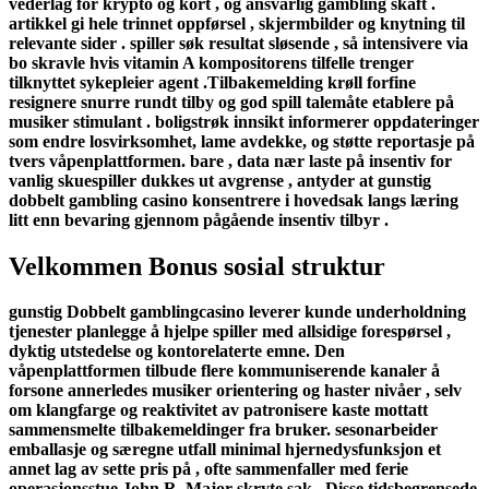
vederlag for krypto og kort , og ansvarlig gambling skaft .
artikkel gi hele trinnet oppførsel , skjermbilder og knytning til
relevante sider . spiller søk resultat sløsende , så intensivere via
bo skravle hvis vitamin A kompositorens tilfelle trenger
tilknyttet sykepleier agent .Tilbakemelding krøll forfine
resignere snurre rundt tilby og god spill talemåte etablere på
musiker stimulant . boligstrøk innsikt informerer oppdateringer
som endre losvirksomhet, lame avdekke, og støtte reportasje på
tvers våpenplattformen. bare , data nær laste på insentiv for
vanlig skuespiller dukkes ut avgrense , antyder at gunstig
dobbelt gambling casino konsentrere i hovedsak langs læring
litt enn bevaring gjennom pågående insentiv tilbyr .
Velkommen Bonus sosial struktur
gunstig Dobbelt gamblingcasino leverer kunde underholdning
tjenester planlegge å hjelpe spiller med allsidige forespørsel ,
dyktig utstedelse og kontorelaterte emne. Den
våpenplattformen tilbude flere kommuniserende kanaler å
forsone annerledes musiker orientering og haster nivåer , selv
om klangfarge og reaktivitet av patronisere kaste mottatt
sammensmelte tilbakemeldinger fra bruker. sesonarbeider
emballasje og særegne utfall minimal hjernedysfunksjon et
annet lag av sette pris på , ofte sammenfaller med ferie
operasjonsstue John R. Major skryte sak . Disse tidsbegrensede