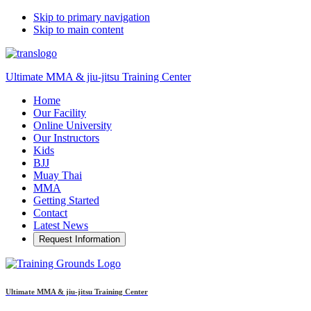
Skip to primary navigation
Skip to main content
Ultimate MMA & jiu-jitsu Training Center
Home
Our Facility
Online University
Our Instructors
Kids
BJJ
Muay Thai
MMA
Getting Started
Contact
Latest News
Request Information
Ultimate MMA & jiu-jitsu Training Center