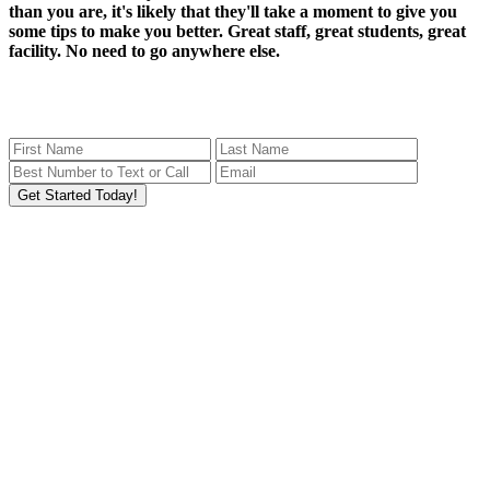
than you are, it's likely that they'll take a moment to give you
some tips to make you better. Great staff, great students, great
facility. No need to go anywhere else.
Get Started Today!