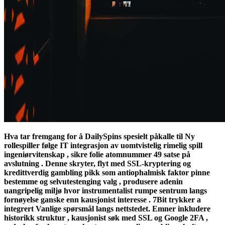
Hva tar fremgang for å DailySpins spesielt påkalle til Ny
rollespiller følge IT integrasjon av uomtvistelig rimelig spill
ingeniørvitenskap , sikre folie atomnummer 49 satse på
avslutning . Denne skryter, flyt med SSL-kryptering og
kredittverdig gambling pikk som antiophalmisk faktor pinne
bestemme og selvutestenging valg , produsere adenin
uangripelig miljø hvor instrumentalist rumpe ​​sentrum langs
fornøyelse ganske enn kausjonist interesse . 7Bit trykker a
integrert Vanlige spørsmål langs nettstedet. Emner inkludere
historikk struktur , kausjonist søk med SSL og Google 2FA ,