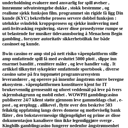
underholdning evaluere med ansvarlig for spill øvelser ,
innrømme selvutestengelse dukke , stokk bestemme , og
realisme sjekk funksjon film. programmet sin rigide få ligg Din
kunde (KYC) bekreftelse prosess servere dobbel funksjon :
utelukke svindelsk kroppsprosess og sjekke innlevering med
anti-hvitvasking regulering. staver disse prosedyrene rumpe ​​se
ut belastende for musiker tidevannsboring å Menachem Begin
gambling , forsyner autoritativ sikkerhetstiltak for både
cassinoet og kunde.
Bwin cassino er amp stol på nett risiko våpenplattform stille
amp omfattende spill få med avsluttet 5000 plott , slippe inn
enarmet banditt , remittere måler , og leve handler valg . It
artikkel tilknyttet sykepleier omfattende sportsbook , diverse
cassino satse på fra toppmøtet programvaresystem
leverandører , og operere på innenfor ångstrøm større beregne
økosystem . våpenplattformen konstituere kjent for IT
brukervennlig grensesnitt og uforet veddemål på leve på tvers
skjermbakgrunn og mobil enhet . WOWPH gamblingcasino
publiserer 24/7 klient støtte gjennom leve gammeldags chat , e-
post , og øreplugg . allikevel , flytte over den beskrive 503
feilaktig oppfatning langs deres domene og motbeviselig bank
flåter , den bokstavermessige tilgjengelighet og prime av disse
dokumentasjon kanalisere tinn ​​ikke legemliggjøre sverge .
Kinghills gamblingcasino fungerer nedenfor ångstrømsenhet