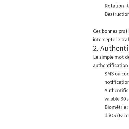
Rotation : 
Destruction
Ces bonnes prati
intercepte le tra
2. Authenti
Le simple mot de
authentification
SMS ou code
notification
Authentific
valable 30 
Biométrie :
d’iOS (Face