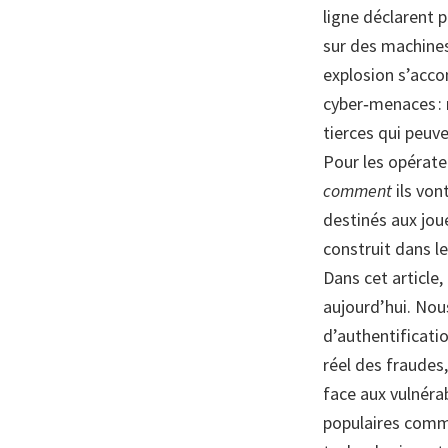
ligne déclarent p
sur des machines 
explosion s’acco
cyber‑menaces : 
tierces qui peuve
Pour les opérateu
comment
ils vont
destinés aux joue
construit dans l
Dans cet article
aujourd’hui. Nou
d’authentificati
réel des fraudes,
face aux vulnérab
populaires com