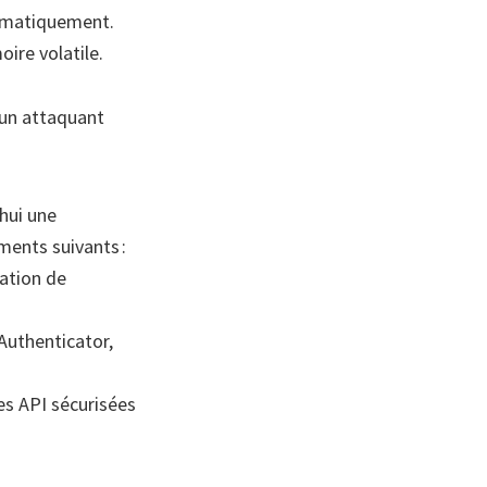
tomatiquement.
oire volatile.
 un attaquant
hui une
ments suivants :
ation de
Authenticator,
les API sécurisées