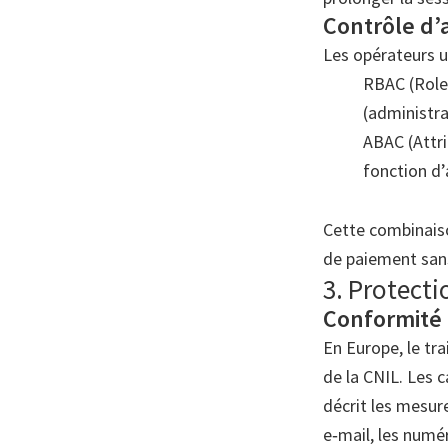
Contrôle d’
Les opérateurs u
RBAC (Role‑
(administra
ABAC (Attri
fonction d’
Cette combinais
de paiement sans
3. Protecti
Conformité 
En Europe, le tr
de la CNIL. Les 
décrit les mesur
e‑mail, les numér