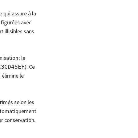
 qui assure à la
nfigurées avec
 illisibles sans
isation : le
). Ce
23CD45EF
 élimine le
rimés selon les
automatiquement
ur conservation.