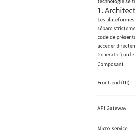
technologie se tr
1. Architec
Les plateformes
sépare strictemen
code de présenta
accéder directe
Generator) ou le
Composant
Front‑end (UI)
API Gateway
Micro‑service