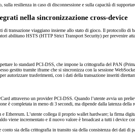
, sulla resilienza in caso di disconnessione e sulla capacità di supporta
tegrati nella sincronizzazione cross‑device
di transazione viaggiano insieme allo stato di gioco. Il protocollo di b
atori abilitano HSTS (HTTP Strict Transport Security) per prevenire atta
rispettare lo standard PCI‑DSS, che impone la crittografia del PAN (Pr
pesso gestito tramite iframe che si sincronizza con la sessione WebSocke
er autorizzare trasferimenti, con i dati della transazione inseriti dirett
rCard attraverso un provider PCI‑DSS. Quando l’utente avvia un prelievo
ione è completata in meno di 3 secondi, ma dipende dalla latenza della r
e Ethereum. L’utente collega il proprio wallet hardware; la firma digita
saldo viene incrementato e il nuovo valore è broadcast a tutti i device 
nto sia della crittografia in transito sia della consistenza dei dati di 