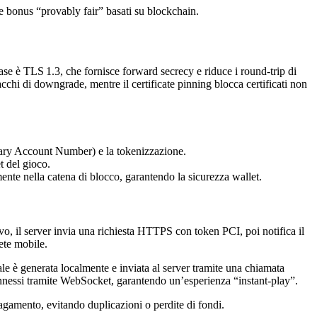
re bonus “provably fair” basati su blockchain.
ase è TLS 1.3, che fornisce forward secrecy e riduce i round‑trip di
cchi di downgrade, mentre il certificate pinning blocca certificati non
imary Account Number) e la tokenizzazione.
t del gioco.
amente nella catena di blocco, garantendo la sicurezza wallet.
, il server invia una richiesta HTTPS con token PCI, poi notifica il
ete mobile.
le è generata localmente e inviata al server tramite una chiamata
connessi tramite WebSocket, garantendo un’esperienza “instant‑play”.
pagamento, evitando duplicazioni o perdite di fondi.