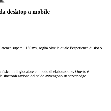
lta.
 da desktop a mobile
enza supera i 150 ms, soglia oltre la quale l’esperienza di slot o
isica tra il giocatore e il nodo di elaborazione. Questo è
 la sincronizzazione del saldo avvengono su server edge.