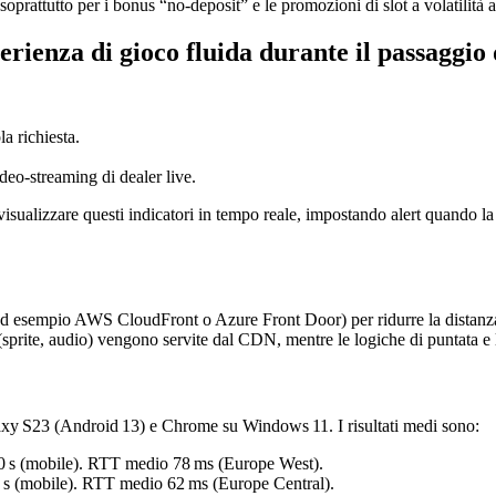
oprattutto per i bonus “no‑deposit” e le promozioni di slot a volatilità a
erienza di gioco fluida durante il passaggio
a richiesta.
ideo‑streaming di dealer live.
lizzare questi indicatori in tempo reale, impostando alert quando la lat
(ad esempio AWS CloudFront o Azure Front Door) per ridurre la distanza f
 (sprite, audio) vengono servite dal CDN, mentre le logiche di puntata e
xy S23 (Android 13) e Chrome su Windows 11. I risultati medi sono:
10 s (mobile). RTT medio 78 ms (Europe West).
5 s (mobile). RTT medio 62 ms (Europe Central).