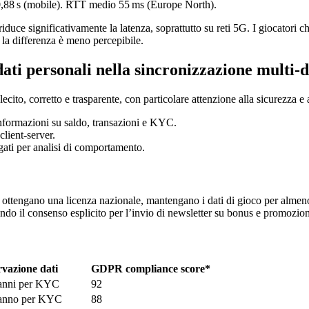
 0,88 s (mobile). RTT medio 55 ms (Europe North).
ce significativamente la latenza, soprattutto su reti 5G. I giocatori ch
” la differenza è meno percepibile.
ati personali nella sincronizzazione multi‑
to, corretto e trasparente, con particolare attenzione alla sicurezza e al 
informazioni su saldo, transazioni e KYC.
lient‑server.
ati per analisi di comportamento.
engano una licenza nazionale, mantengano i dati di gioco per almeno 5 a
ndo il consenso esplicito per l’invio di newsletter su bonus e promozion
rvazione dati
GDPR compliance score*
2 anni per KYC
92
1 anno per KYC
88