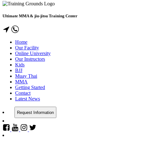
Ultimate MMA & jiu-jitsu Training Center
Home
Our Facility
Online University
Our Instructors
Kids
BJJ
Muay Thai
MMA
Getting Started
Contact
Latest News
Request Information