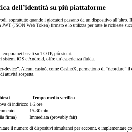
fica dell’identità su più piattaforme
rodi, soprattutto quando i giocatori passano da un dispositivo all’altro.
n JWT (JSON Web Token) firmato e lo utilizza per tutte le richieste succ
 temporanei basati su TOTP, più sicuri.
i sistemi iOS e Android, offre un’esperienza fluida.
er‑device”. Alcuni casinò, come CasinoX, permettono di “ricordare” il d
i attività sospetta.
iesti
Tempo medio verifica
rova di indirizzo
1‑2 ore
ocumento
15‑30 min
lla firma)
Immediata (provably fair)
itare il numero di dispositivi simultanei per account, e implementare con