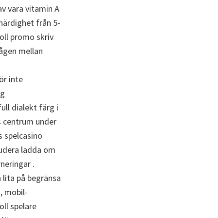
av vara vitamin A
härdighet från 5-
roll promo skriv
Vågen mellan
ör inte
ng
ll dialekt färg i
s centrum under
s spelcasino
ludera ladda om
neringar .
 lita på begränsa
, mobil-
oll spelare