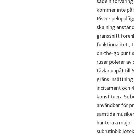
sadeln förvaring 
kommer inte påf
River spelupplägg
skalning anständ
gränssnitt fören
funktionalitet , 
on-the-go punt s
rusar polerar av
tävlar uppåt till
gräns insättning
incitament och 40
konstituera 5x b
användbar för pri
samtida musiker:
hantera a major t
subrutinbibliote