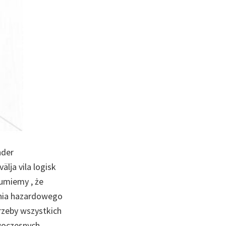
nder
älja vila logisk
umiemy , że
enia hazardowego
rzeby wszystkich
woczesnych