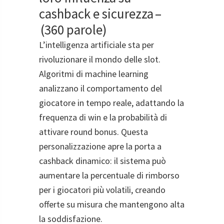
cashback e sicurezza –
(360 parole)
L’intelligenza artificiale sta per
rivoluzionare il mondo delle slot.
Algoritmi di machine learning
analizzano il comportamento del
giocatore in tempo reale, adattando la
frequenza di win e la probabilità di
attivare round bonus. Questa
personalizzazione apre la porta a
cashback dinamico: il sistema può
aumentare la percentuale di rimborso
per i giocatori più volatili, creando
offerte su misura che mantengono alta
la soddisfazione.