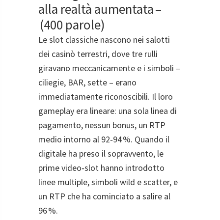
alla realtà aumentata –
(400 parole)
Le slot classiche nascono nei salotti
dei casinò terrestri, dove tre rulli
giravano meccanicamente e i simboli –
ciliegie, BAR, sette – erano
immediatamente riconoscibili. Il loro
gameplay era lineare: una sola linea di
pagamento, nessun bonus, un RTP
medio intorno al 92‑94 %. Quando il
digitale ha preso il sopravvento, le
prime video‑slot hanno introdotto
linee multiple, simboli wild e scatter, e
un RTP che ha cominciato a salire al
96 %.