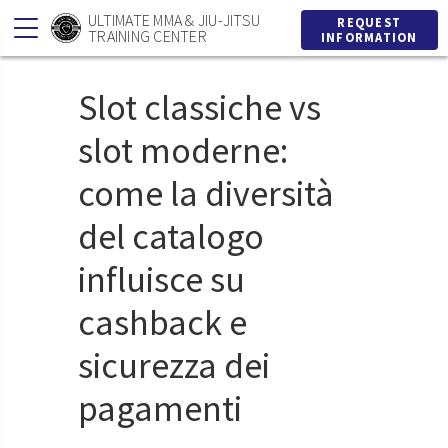
Skip
Skip
ULTIMATE MMA & JIU-JITSU
REQUEST
TRAINING CENTER
INFORMATION
to
to
primary
main
Slot classiche vs
navigation
content
slot moderne:
come la diversità
del catalogo
influisce su
cashback e
sicurezza dei
pagamenti