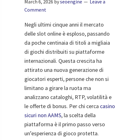
March 6, 2026
by
seoengine
Leave a
Comment
Negli ultimi cinque anni il mercato
delle slot online è esploso, passando
da poche centinaia di titoli a migliaia
di giochi distribuiti su piattaforme
internazionali. Questa crescita ha
attirato una nuova generazione di
giocatori esperti, persone che non si
limitano a girare la ruota ma
analizzano cataloghi, RTP, volatilità e
le offerte di bonus. Per chi cerca
casino
sicuri non AAMS
, la scelta della
piattaforma è il primo passo verso
un’esperienza di gioco protetta.