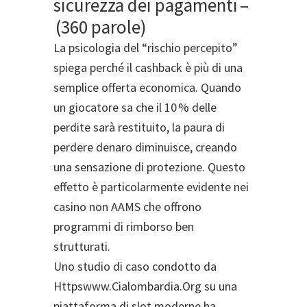
sicurezza dei pagamenti –
(360 parole)
La psicologia del “rischio percepito”
spiega perché il cashback è più di una
semplice offerta economica. Quando
un giocatore sa che il 10 % delle
perdite sarà restituito, la paura di
perdere denaro diminuisce, creando
una sensazione di protezione. Questo
effetto è particolarmente evidente nei
casino non AAMS che offrono
programmi di rimborso ben
strutturati.
Uno studio di caso condotto da
Httpswww.Cialombardia.Org su una
piattaforma di slot moderne ha