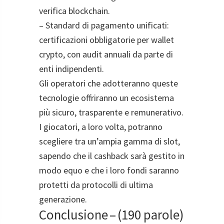
verifica blockchain.
– Standard di pagamento unificati:
certificazioni obbligatorie per wallet
crypto, con audit annuali da parte di
enti indipendenti.
Gli operatori che adotteranno queste
tecnologie offriranno un ecosistema
più sicuro, trasparente e remunerativo.
I giocatori, a loro volta, potranno
scegliere tra un’ampia gamma di slot,
sapendo che il cashback sarà gestito in
modo equo e che i loro fondi saranno
protetti da protocolli di ultima
generazione.
Conclusione – (190 parole)