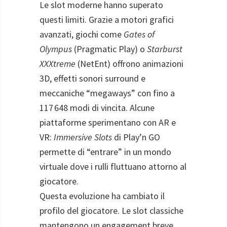
Le slot moderne hanno superato
questi limiti. Grazie a motori grafici
avanzati, giochi come
Gates of
Olympus
(Pragmatic Play) o
Starburst
XXXtreme
(NetEnt) offrono animazioni
3D, effetti sonori surround e
meccaniche “megaways” con fino a
117 648 modi di vincita. Alcune
piattaforme sperimentano con AR e
VR:
Immersive Slots
di Play’n GO
permette di “entrare” in un mondo
virtuale dove i rulli fluttuano attorno al
giocatore.
Questa evoluzione ha cambiato il
profilo del giocatore. Le slot classiche
mantengono un engagement breve,