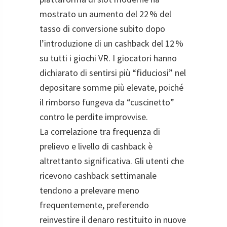
mostrato un aumento del 22 % del
tasso di conversione subito dopo
l’introduzione di un cashback del 12 %
su tutti i giochi VR. I giocatori hanno
dichiarato di sentirsi più “fiduciosi” nel
depositare somme più elevate, poiché
il rimborso fungeva da “cuscinetto”
contro le perdite improvvise.
La correlazione tra frequenza di
prelievo e livello di cashback è
altrettanto significativa. Gli utenti che
ricevono cashback settimanale
tendono a prelevare meno
frequentemente, preferendo
reinvestire il denaro restituito in nuove