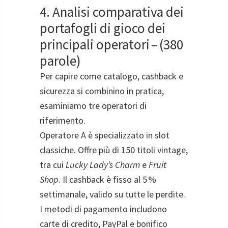
4. Analisi comparativa dei
portafogli di gioco dei
principali operatori – (380
parole)
Per capire come catalogo, cashback e
sicurezza si combinino in pratica,
esaminiamo tre operatori di
riferimento.
Operatore A è specializzato in slot
classiche. Offre più di 150 titoli vintage,
tra cui
Lucky Lady’s Charm
e
Fruit
Shop
. Il cashback è fisso al 5 %
settimanale, valido su tutte le perdite.
I metodi di pagamento includono
carte di credito, PayPal e bonifico