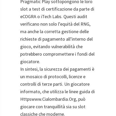
Pragmatic Play sottopongono le loro
slot a test di certificazione da parte di
eCOGRA o iTech Labs. Questi audit
verificano non solo l’equità del RNG,
ma anche la corretta gestione delle
richieste di pagamento all’interno del
gioco, evitando vulnerabilità che
potrebbero compromettere i fondi del
giocatore.
In sintesi, la sicurezza dei pagamenti è
un mosaico di protocolli, licenze e
controlli di terze parti. Un giocatore
informato, che utilizza le linee guida di
Httpswww.Cialombardia.Org, può
giocare con tranquillità sia su slot
classiche che moderne.