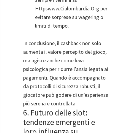
Httpswww.Cialombardia.Org per
evitare sorprese su wagering o
limiti di tempo.
In conclusione, il cashback non solo
aumenta il valore percepito del gioco,
ma agisce anche come leva
psicologica per ridurre l’ansia legata ai
pagamenti. Quando è accompagnato
da protocolli di sicurezza robusti, il
giocatore può godere di un’esperienza
più serena e controllata.
6. Futuro delle slot:
tendenze emergenti e
loro influenza su