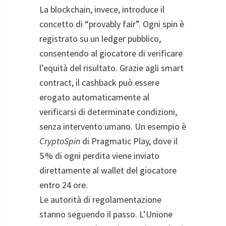
La blockchain, invece, introduce il
concetto di “provably fair”. Ogni spin è
registrato su un ledger pubblico,
consentendo al giocatore di verificare
l’equità del risultato. Grazie agli smart
contract, il cashback può essere
erogato automaticamente al
verificarsi di determinate condizioni,
senza intervento umano. Un esempio è
CryptoSpin
di Pragmatic Play, dove il
5 % di ogni perdita viene inviato
direttamente al wallet del giocatore
entro 24 ore.
Le autorità di regolamentazione
stanno seguendo il passo. L’Unione